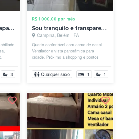
R$ 1.000,00 por mês
Quarto mobiliado em apartamento próximo ...
Sou tranquilo e transparente
Campina, Belém - PA
obiliado
Quarto confortável com cama de casal
sa,
Ventilador e vista panorâmica para
o.
cidade. Próximo a shopping e pontos
 lad...
mais relevantes de belem
3
Qualquer sexo
1
1