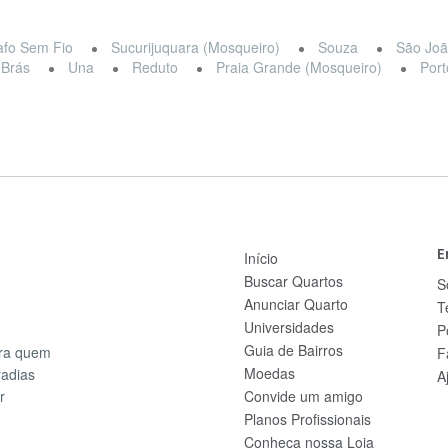
afo Sem Fio
Sucurijuquara (Mosqueiro)
Souza
São Joã
 Brás
Una
Reduto
Praia Grande (Mosqueiro)
Port
E
Início
Buscar Quartos
S
Anunciar Quarto
T
Universidades
P
Guia de Bairros
ara quem
F
Moedas
radias
A
r
Convide um amigo
Planos Profissionais
Conheça nossa Loja