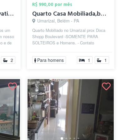
R$ 990,00 por mês
Aluguel de Quarto privativo semimobiliad...
Quarto Casa Mobiliada,bairro Umarizal pr...
Umarizal, Belém - PA
mos um
Quarto Mobiliado no Umarizal prox Doca
em nosso
Shopp Boulevard -SOMENTE PARA
so e de
SOLTEIROS e Homens. - Contato
diretamente com os proprietário:
@tatianesamfurtad...
2
Para homens
1
1