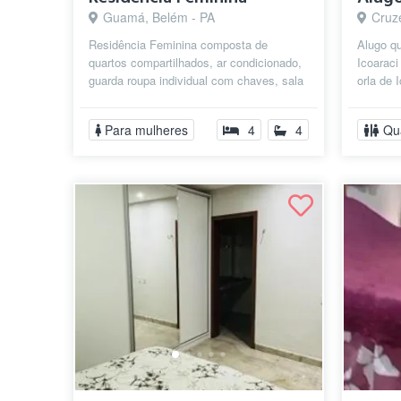
Guamá, Belém - PA
Cruze
Residência Feminina composta de
Alugo qu
quartos compartilhados, ar condicionado,
Icoaraci
guarda roupa individual com chaves, sala
orla de 
de estar, sala de jantar, cozinha e ...
churrasq
Para mulheres
4
4
Qu