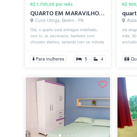
R$ 1.700,00 por mês
R$ 900
QUARTO EM MARAVILHOSA CASA NO CONJ JD IT...
quart
Curió-Utinga, Belém - PA
Atala
Olá, o quarto será entregue mobiliado,
ola alug
com tv, ar, escrivania, banheiro com
mês, 50 
chuveiro eletrico, estando com os móveis
encluido
novos e a cama recém compranda. A...
. próxim
Para mulheres
5
4
Qu