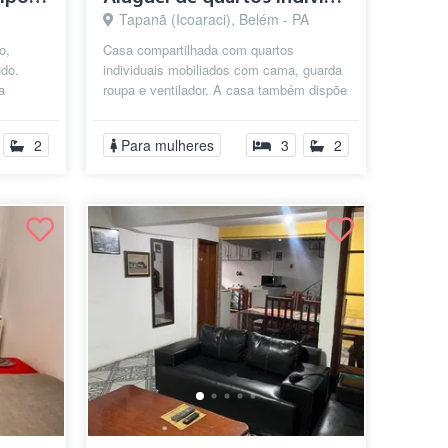
Tapanã (Icoaraci), Belém - PA
o,
Casa compartilhada com quartos
udo.
individuais mobiliados com cama, guarda
a
roupa e ventilador. A casa também dispõe
de cozinha mobiliada para fazer suas r...
2
Para mulheres
3
2