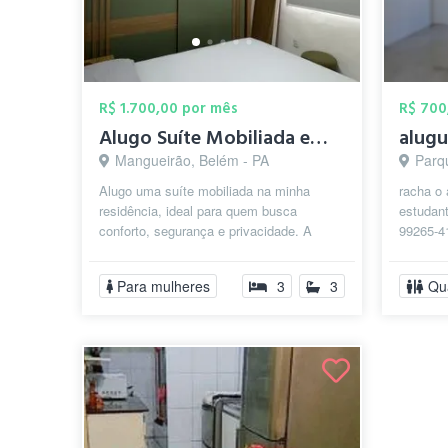
R$ 1.700,00 por mês
R$ 700
Alugo Suíte Mobiliada em Condomínio Fech...
Mangueirão, Belém - PA
Parq
Alugo uma suíte mobiliada na minha
racha o
residência, ideal para quem busca
estudant
conforto, segurança e privacidade. A
99265-4
suíte inclui: • Cama de casal • Guarda-r...
chama l
Para mulheres
3
3
Qu