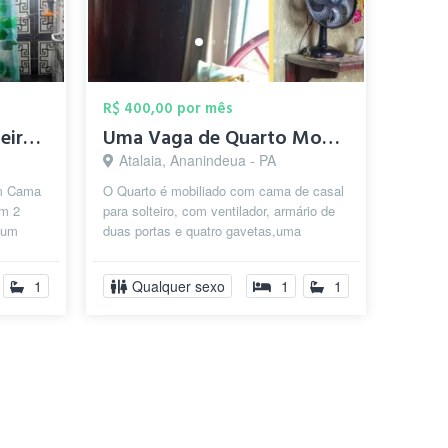
R$ 400,00 por mês
Quarto Mobiliado Solteiro-Belém /Promoçã...
Uma Vaga de Quarto Mobiliado com cama de...
Atalaia, Ananindeua - PA
om Cama
O Quarto é mobiliado com cama de casal
om 2
para solteiro, com ventilador, armário de
 um
duas portas e quatro gavetas,uma
o,com
mesinha com banco .Fica em um
condom...
1
Qualquer sexo
1
1