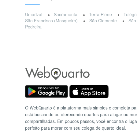
Umarizal
Sacramenta
Terra Firme
Telégr
São Francisco (Mosqueiro)
São Clemente
São
Pedreira
O WebQuarto é a plataforma mais simples e completa p
está buscando ou oferecendo quartos para alugar ou mo
compartilhadas. Em poucos passos, você encontra o luga
perfeito para morar com seu colega de quarto ideal.