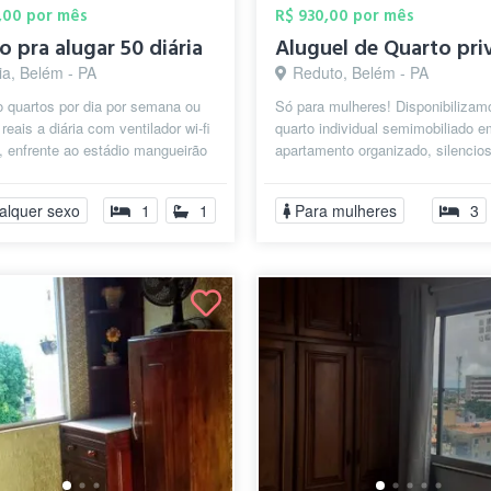
,00 por mês
R$ 930,00 por mês
o pra alugar 50 diária
ia, Belém - PA
Reduto, Belém - PA
o quartos por dia por semana ou
Só para mulheres! Disponibiliza
reais a diária com ventilador wi-fi
quarto individual semimobiliado 
, enfrente ao estádio mangueirão
apartamento organizado, silencio
o de shopping fei...
convivência tranquila, no bair...
alquer sexo
1
1
Para mulheres
3