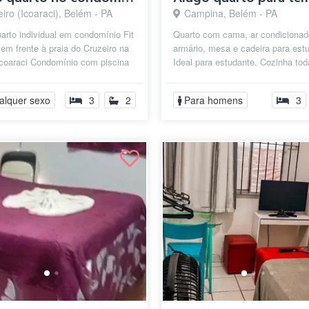
iro (Icoaraci), Belém - PA
Campina, Belém - PA
arto individual em condomínio Fit
Quarto com cama, ar condicionad
 em frente à praia do Cruzeiro na
armário, mesa e cadeira para est
Icoaraci Condomínio com piscina
Ideal para estudante. Cozinha tod
ueira
equipada com microondas, fogão,
panelas, gel...
alquer sexo
3
2
Para homens
3