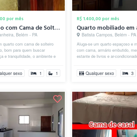
,00 por mês
R$ 1.400,00 por mês
Quarto com Cama de Solteiro Belem-Pará
anheira, Belém - PA
Batista Campos, Belém - PA
m quarto com cama de solteiro
Aluga-se um quarto espaçoso e m
do, bom para quem buscar
com cama, armário embutido, me
a e tranquilidade, o ambiente e
estante de livros e ar-condicionad
ante, limpo e organizado .
Banheiro de uso exclusivo, logo ao
alquer sexo
1
1
Qualquer sexo
3