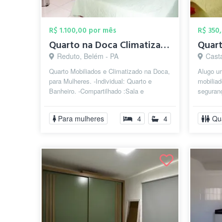
R$ 1.100,00 por mês
R$ 350
Quarto na Doca Climatizado Individual p/...
Reduto, Belém - PA
Cast
Quarto Mobiliados e Climatizado na Doca,
Alugo u
para Mulheres. -Individual: Quarto e
mobilia
Banheiro. -Compartilhado :Sala e
seguranç
Cozinha. Bem localizado, perto de facu...
aconcheg
Conta...
Para mulheres
4
4
Qu