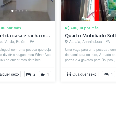
,00 por mês
R$ 400,00 por mês
aluguel da casa e racha meu número 99265...
ue Verde, Belém - PA
Atalaia, Ananindeua - PA
 aluguel com uma pessoa que seja
Uma vaga para uma pessoa , c
e dividir o aluguel meu WhatsApp
de casal para solteiro, Armario c
168 se quiser mas detalhes
portas e 4 gavetas para Roupas ,
á
ventilador e uma mesa com banc
j...
alquer sexo
2
1
Qualquer sexo
1