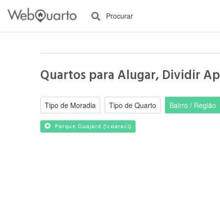
Procurar
Quartos para Alugar, Dividir Ap
Tipo de Moradia
Tipo de Quarto
Bairro / Região
Parque Guajará (Icoaraci)