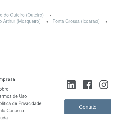
o do Outeiro (Outeiro)
o Arthur (Mosqueiro)
Ponta Grossa (Icoaraci)
mpresa
obre
ermos de Uso
olítica de Privacidade
Contato
ale Conosco
juda