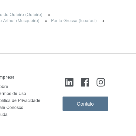
o do Outeiro (Outeiro)
o Arthur (Mosqueiro)
Ponta Grossa (Icoaraci)
mpresa
obre
ermos de Uso
olítica de Privacidade
Contato
ale Conosco
juda