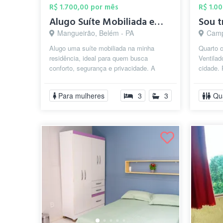
R$ 1.700,00 por mês
R$ 1.0
Alugo Suíte Mobiliada em Condomínio Fech...
Mangueirão, Belém - PA
Camp
Alugo uma suíte mobiliada na minha
Quarto 
residência, ideal para quem busca
Ventilad
conforto, segurança e privacidade. A
cidade.
suíte inclui: • Cama de casal • Guarda-r...
mais re
Para mulheres
3
3
Qu