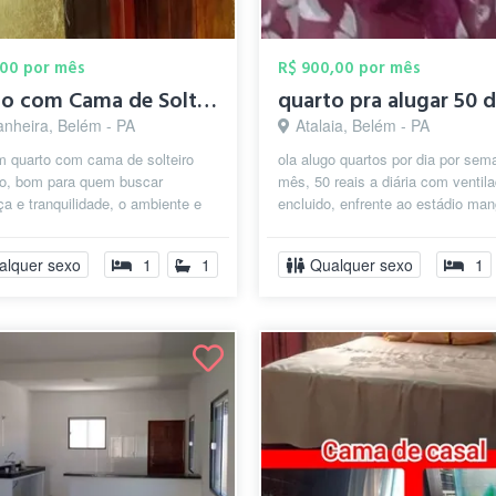
,00 por mês
R$ 900,00 por mês
Quarto com Cama de Solteiro Belem-Pará
quarto pra alugar 50 d
anheira, Belém - PA
Atalaia, Belém - PA
m quarto com cama de solteiro
ola alugo quartos por dia por sem
do, bom para quem buscar
mês, 50 reais a diária com ventilad
a e tranquilidade, o ambiente e
encluido, enfrente ao estádio man
ante, limpo e organizado .
. próximo de shopping fei...
alquer sexo
1
1
Qualquer sexo
1