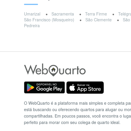
Umarizal
Sacramenta
Terra Firme
Telégr
São Francisco (Mosqueiro)
São Clemente
São
Pedreira
O WebQuarto é a plataforma mais simples e completa p
está buscando ou oferecendo quartos para alugar ou mo
compartilhadas. Em poucos passos, você encontra o luga
perfeito para morar com seu colega de quarto ideal.