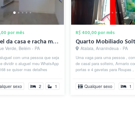
,00 por mês
R$ 400,00 por mês
aluguel da casa e racha meu número 99265...
ue Verde, Belém - PA
Atalaia, Ananindeua - PA
 aluguel com uma pessoa que seja
Uma vaga para uma pessoa , c
e dividir o aluguel meu WhatsApp
de casal para solteiro, Armario c
168 se quiser mas detalhes
portas e 4 gavetas para Roupas ,
á
ventilador e uma mesa com banc
j...
alquer sexo
2
1
Qualquer sexo
1