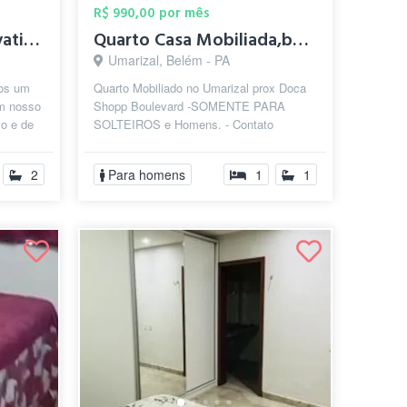
R$ 990,00 por mês
Aluguel de Quarto privativo semimobiliad...
Quarto Casa Mobiliada,bairro Umarizal pr...
Umarizal, Belém - PA
mos um
Quarto Mobiliado no Umarizal prox Doca
em nosso
Shopp Boulevard -SOMENTE PARA
so e de
SOLTEIROS e Homens. - Contato
diretamente com os proprietário:
@tatianesamfurtad...
2
Para homens
1
1