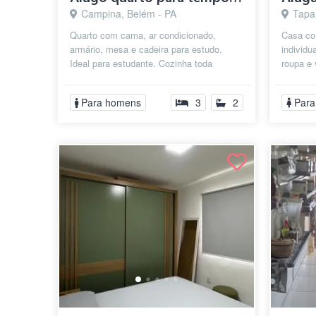
Campina, Belém - PA
Tapan
Quarto com cama, ar condicionado,
Casa co
armário, mesa e cadeira para estudo.
individ
Ideal para estudante. Cozinha toda
roupa e 
equipada com microondas, fogão,
de cozin
panelas, gel...
Para homens
3
2
Para