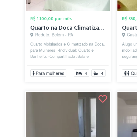
R$ 1.100,00 por mês
R$ 350
Quarto na Doca Climatizado Individual p/...
Reduto, Belém - PA
Cast
Quarto Mobiliados e Climatizado na Doca,
Alugo u
para Mulheres. -Individual: Quarto e
mobilia
Banheiro. -Compartilhado :Sala e
seguranç
Cozinha. Bem localizado, perto de facu...
aconcheg
Conta...
Para mulheres
4
4
Qu