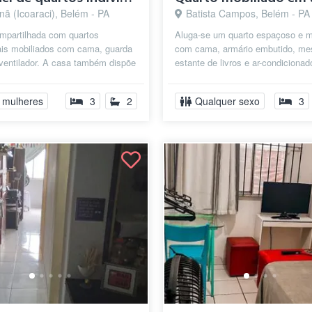
ã (Icoaraci), Belém - PA
Batista Campos, Belém - PA
mpartilhada com quartos
Aluga-se um quarto espaçoso e m
uais mobiliados com cama, guarda
com cama, armário embutido, me
ventilador. A casa também dispõe
estante de livros e ar-condicionad
ha mobiliada para fazer suas r...
Banheiro de uso exclusivo, logo ao
 mulheres
3
2
Qualquer sexo
3