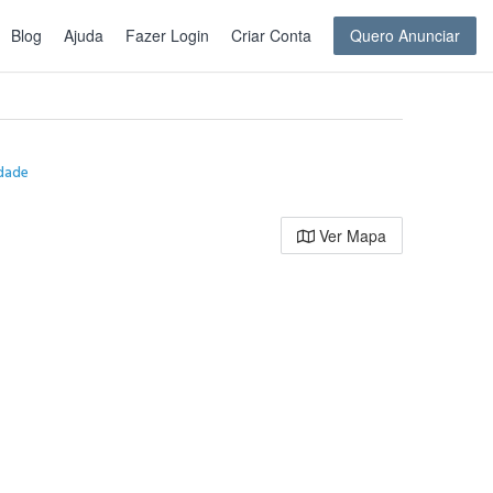
Blog
Ajuda
Fazer Login
Criar Conta
Quero Anunciar
idade
Ver Mapa