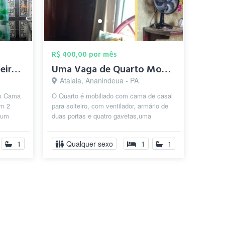
R$ 400,00 por mês
Quarto Mobiliado Solteiro-Belém /Promoçã...
Uma Vaga de Quarto Mobiliado com cama de...
Atalaia, Ananindeua - PA
om Cama
O Quarto é mobiliado com cama de casal
om 2
para solteiro, com ventilador, armário de
 um
duas portas e quatro gavetas,uma
o,com
mesinha com banco .Fica em um
condom...
1
Qualquer sexo
1
1