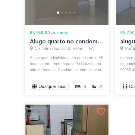
R$ 950,00 por mês
R$ 700
Alugo quarto no condomínio Fit Icoaraci
Cruzeiro (Icoaraci), Belém - PA
Parq
Alugo quarto individual em condomínio Fit
racha o
Icoaraci em frente à praia do Cruzeiro na
estudant
orla de Icoaraci Condomínio com piscina
99265-4
churrasqueira
chama l
Qualquer sexo
3
2
Qu