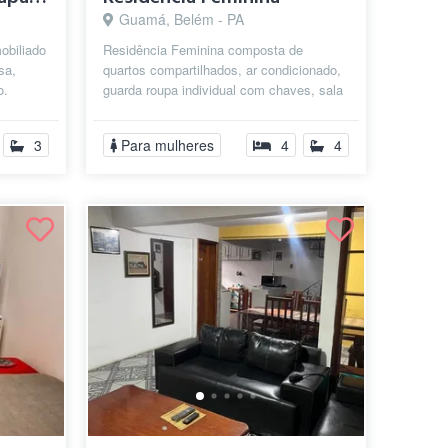
Guamá, Belém - PA
obiliado
Residência Feminina composta de
sa,
quartos compartilhados, ar condicionado,
o.
guarda roupa individual com chaves, sala
 lad...
de estar, sala de jantar, cozinha e ...
3
Para mulheres
4
4