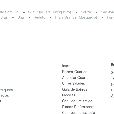
afo Sem Fio
Sucurijuquara (Mosqueiro)
Souza
São Joã
 Brás
Una
Reduto
Praia Grande (Mosqueiro)
Port
E
Início
Buscar Quartos
S
Anunciar Quarto
T
Universidades
P
Guia de Bairros
ara quem
F
Moedas
radias
A
r
Convide um amigo
Planos Profissionais
Conheça nossa Loja