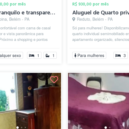
00,00 por mês
R$ 930,00 por mês
Sou tranquilo e transparente
ina, Belém - PA
Reduto, Belém - PA
confortável com cama de casal
Só para mulheres! Disponibiliza
or e vista panorâmica para
quarto individual semimobiliado 
 Próximo a shopping e pontos
apartamento organizado, silencio
levantes de belem
convivência tranquila, no bair...
alquer sexo
1
1
Para mulheres
3