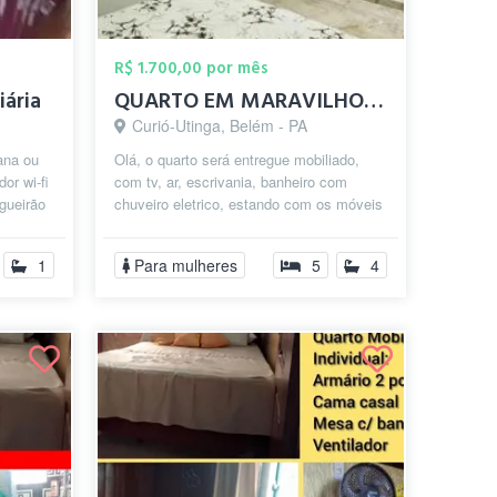
R$ 1.700,00 por mês
iária
QUARTO EM MARAVILHOSA CASA NO CONJ JD IT...
Curió-Utinga, Belém - PA
ana ou
Olá, o quarto será entregue mobiliado,
or wi-fi
com tv, ar, escrivania, banheiro com
gueirão
chuveiro eletrico, estando com os móveis
novos e a cama recém compranda. A...
1
Para mulheres
5
4