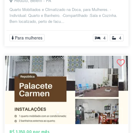
Reduto, Belém - PA
Quarto Mobiliados e Climatizado na Doca, para Mulheres. -
Individual: Quarto e Banheiro. -Compartilhado :Sala e Cozinha.
Bem localizado, perto de facu...
Para mulheres
4
4
R$ 1.350,00 por mês