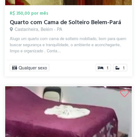
R$ 350,00 por mês
Quarto com Cama de Solteiro Belem-Pará
Castanheira, Belém - PA
Alugo um quarto com cama de solteiro mobiliado, bom para quem
buscar segurança e tranquilidade, o ambiente e aconchegante,
limpo e organizado . Conta...
Qualquer sexo
1
1