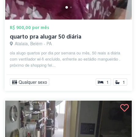
R$ 900,00 por mês
quarto pra alugar 50 diária
Atalaia, Belém - PA
ola alugo quartos por dia por semana ou mês, 50 reais a diária
com ventilador wi-fi encluido, enfrente ao estádio mangueirão .
próximo de shopping fei...
Qualquer sexo
1
1