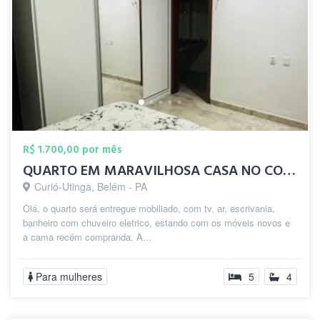
R$ 1.700,00 por mês
QUARTO EM MARAVILHOSA CASA NO CONJ JD IT...
Curió-Utinga, Belém - PA
Olá, o quarto será entregue mobiliado, com tv, ar, escrivania,
banheiro com chuveiro eletrico, estando com os móveis novos e
a cama recém compranda. A...
Para mulheres
5
4