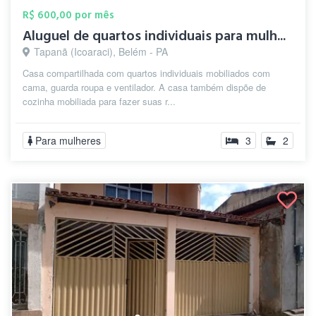
R$ 600,00 por mês
Aluguel de quartos individuais para mulh...
Tapanã (Icoaraci), Belém - PA
Casa compartilhada com quartos individuais mobiliados com
cama, guarda roupa e ventilador. A casa também dispõe de
cozinha mobiliada para fazer suas r...
Para mulheres
3
2