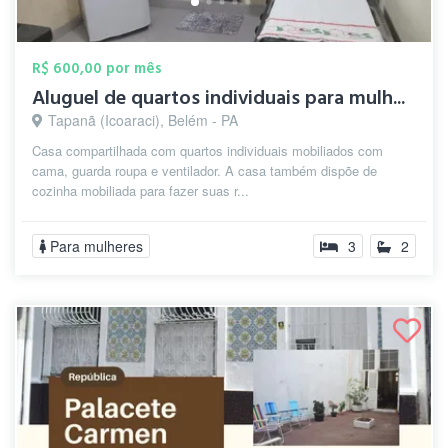
R$ 600,00 por mês
Aluguel de quartos individuais para mulh...
Tapanã (Icoaraci), Belém - PA
Casa compartilhada com quartos individuais mobiliados com
cama, guarda roupa e ventilador. A casa também dispõe de
cozinha mobiliada para fazer suas r...
Para mulheres
3
2