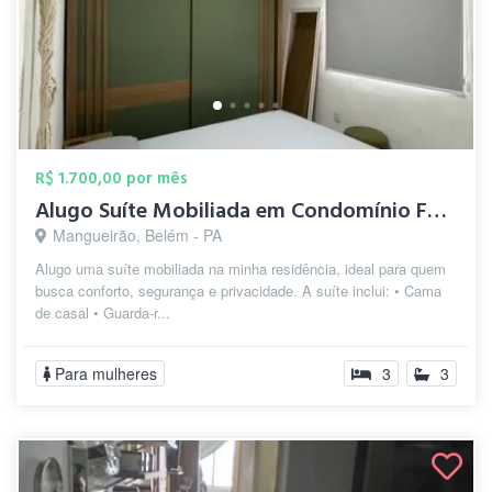
R$ 1.700,00 por mês
Alugo Suíte Mobiliada em Condomínio Fech...
Mangueirão, Belém - PA
Alugo uma suíte mobiliada na minha residência, ideal para quem
busca conforto, segurança e privacidade. A suíte inclui: • Cama
de casal • Guarda-r...
Para mulheres
3
3