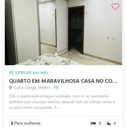
R$ 1.700,00 por mês
QUARTO EM MARAVILHOSA CASA NO CONJ JD IT...
Curió-Utinga, Belém - PA
Olá, o quarto será entregue mobiliado, com tv, ar, escrivania,
banheiro com chuveiro eletrico, estando com os móveis novos e
a cama recém compranda. A...
Para mulheres
5
4