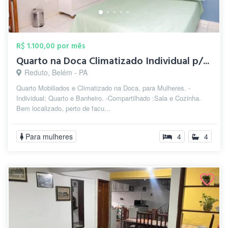
R$ 1.100,00 por mês
Quarto na Doca Climatizado Individual p/...
Reduto, Belém - PA
Quarto Mobiliados e Climatizado na Doca, para Mulheres. -
Individual: Quarto e Banheiro. -Compartilhado :Sala e Cozinha.
Bem localizado, perto de facu...
Para mulheres
4
4