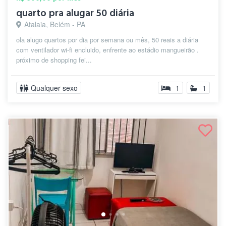
quarto pra alugar 50 diária
Atalaia, Belém - PA
ola alugo quartos por dia por semana ou mês, 50 reais a diária
com ventilador wi-fi encluido, enfrente ao estádio mangueirão .
próximo de shopping fei...
Qualquer sexo
1
1