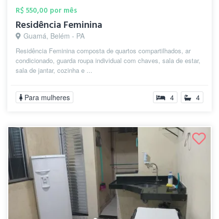
R$ 550,00 por mês
Residência Feminina
Guamá, Belém - PA
Residência Feminina composta de quartos compartilhados, ar
condicionado, guarda roupa individual com chaves, sala de estar,
sala de jantar, cozinha e ...
Para mulheres
4
4