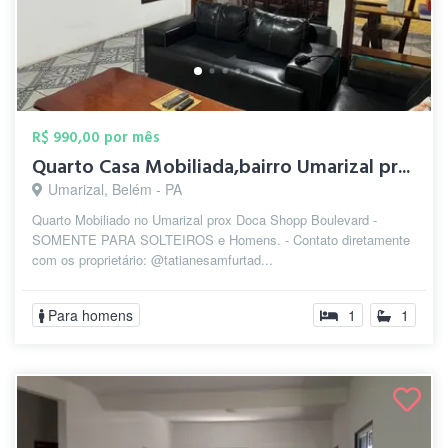
R$ 990,00 por mês
Quarto Casa Mobiliada,bairro Umarizal pr...
Umarizal, Belém - PA
Quarto Mobiliado no Umarizal prox Doca Shopp Boulevard -
SOMENTE PARA SOLTEIROS e Homens. - Contato diretamente
com os proprietário: @tatianesamfurtad...
Para homens
1
1