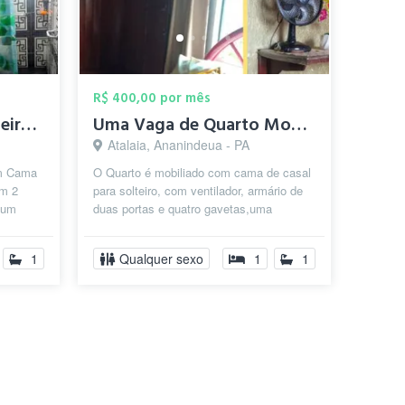
R$ 400,00 por mês
Quarto Mobiliado Solteiro-Belém /Promoçã...
Uma Vaga de Quarto Mobiliado com cama de...
Atalaia, Ananindeua - PA
om Cama
O Quarto é mobiliado com cama de casal
om 2
para solteiro, com ventilador, armário de
 um
duas portas e quatro gavetas,uma
o,com
mesinha com banco .Fica em um
condom...
1
Qualquer sexo
1
1