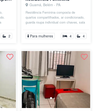
Guamá, Belém - PA
o,
Residência Feminina composta de
udo.
quartos compartilhados, ar condicionado,
a
guarda roupa individual com chaves, sala
de estar, sala de jantar, cozinha e ...
2
Para mulheres
4
4