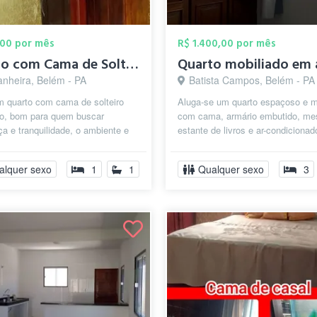
,00 por mês
R$ 1.400,00 por mês
Quarto com Cama de Solteiro Belem-Pará
anheira, Belém - PA
Batista Campos, Belém - PA
m quarto com cama de solteiro
Aluga-se um quarto espaçoso e m
do, bom para quem buscar
com cama, armário embutido, me
a e tranquilidade, o ambiente e
estante de livros e ar-condicionad
ante, limpo e organizado .
Banheiro de uso exclusivo, logo ao
alquer sexo
1
1
Qualquer sexo
3