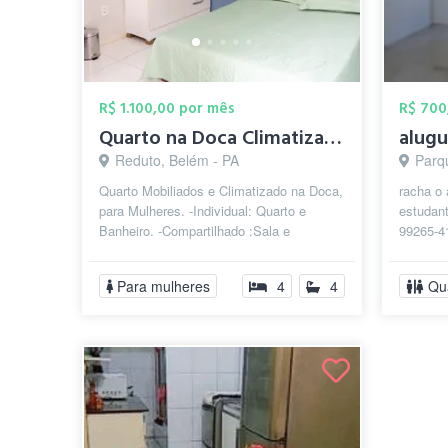
R$ 1.100,00 por mês
R$ 700
Quarto na Doca Climatizado Individual p/...
Reduto, Belém - PA
Parq
Quarto Mobiliados e Climatizado na Doca,
racha o
para Mulheres. -Individual: Quarto e
estudant
Banheiro. -Compartilhado :Sala e
99265-4
Cozinha. Bem localizado, perto de facu...
chama l
Para mulheres
4
4
Qu