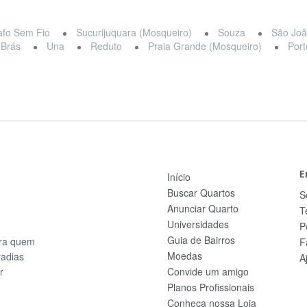
afo Sem Fio
Sucurijuquara (Mosqueiro)
Souza
São Joã
 Brás
Una
Reduto
Praia Grande (Mosqueiro)
Port
E
Início
Buscar Quartos
S
Anunciar Quarto
T
Universidades
P
Guia de Bairros
ara quem
F
Moedas
radias
A
r
Convide um amigo
Planos Profissionais
Conheça nossa Loja