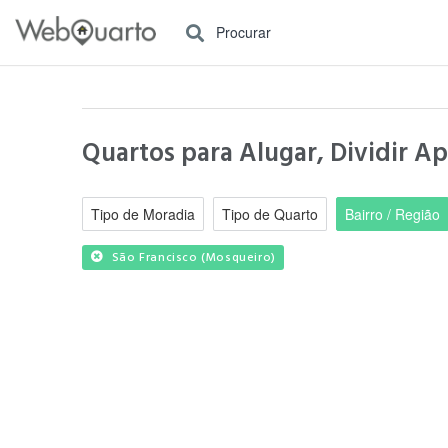
Procurar
Quartos para Alugar, Dividir A
Tipo de Moradia
Tipo de Quarto
Bairro / Região
São Francisco (Mosqueiro)