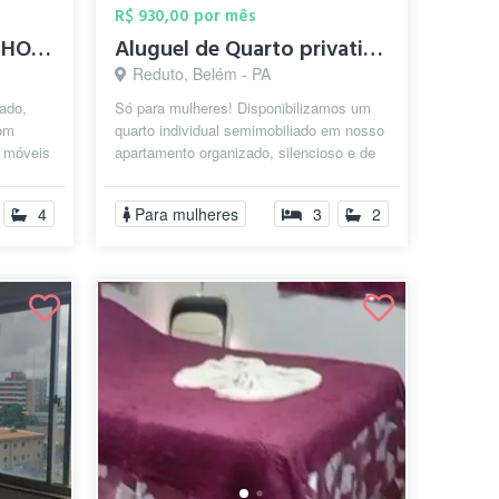
R$ 930,00 por mês
QUARTO EM MARAVILHOSA CASA NO CONJ JD IT...
Aluguel de Quarto privativo semimobiliad...
Reduto, Belém - PA
iado,
Só para mulheres! Disponibilizamos um
com
quarto individual semimobiliado em nosso
s móveis
apartamento organizado, silencioso e de
. A...
convivência tranquila, no bair...
4
Para mulheres
3
2