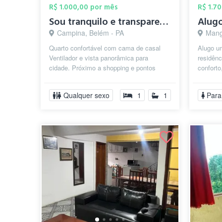
R$ 1.000,00 por mês
R$ 1.7
Sou tranquilo e transparente
Campina, Belém - PA
Mang
Quarto confortável com cama de casal
Alugo u
Ventilador e vista panorâmica para
residênc
cidade. Próximo a shopping e pontos
conforto
mais relevantes de belem
suíte in
Qualquer sexo
1
1
Para