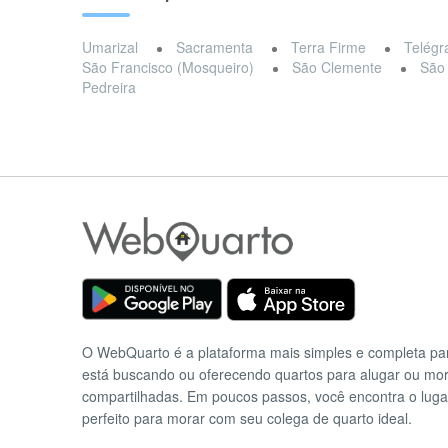
Umarizal
Sacramenta
Terra Firme
Telégr
São Francisco (Mosqueiro)
São Clemente
São
Pedreira
O WebQuarto é a plataforma mais simples e completa p
está buscando ou oferecendo quartos para alugar ou mo
compartilhadas. Em poucos passos, você encontra o luga
perfeito para morar com seu colega de quarto ideal.