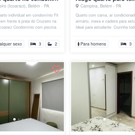
iro (Icoaraci), Belém - PA
Campina, Belém - PA
arto individual em condomínio Fit
Quarto com cama, ar condicionad
 em frente à praia do Cruzeiro na
armário, mesa e cadeira para est
Icoaraci Condomínio com piscina
Ideal para estudante. Cozinha tod
ueira
equipada com microondas, fogão,
panelas, gel...
alquer sexo
3
2
Para homens
3