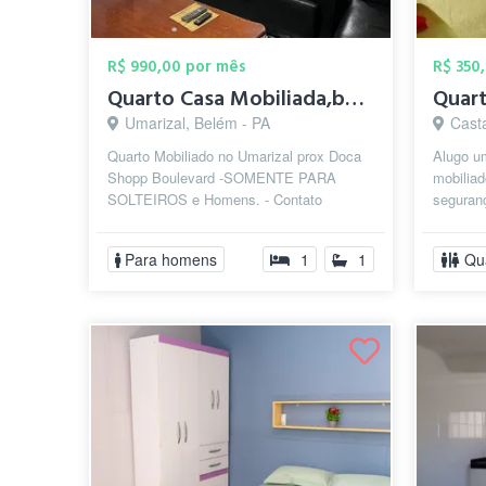
R$ 990,00 por mês
R$ 350
Quarto Casa Mobiliada,bairro Umarizal pr...
Umarizal, Belém - PA
Cast
Quarto Mobiliado no Umarizal prox Doca
Alugo u
Shopp Boulevard -SOMENTE PARA
mobilia
SOLTEIROS e Homens. - Contato
seguranç
diretamente com os proprietário:
aconcheg
@tatianesamfurtad...
Conta...
Para homens
1
1
Qu