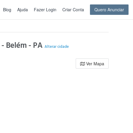
Blog
Ajuda
Fazer Login
Criar Conta
Quero Anunciar
 - Belém - PA
Alterar cidade
Ver Mapa