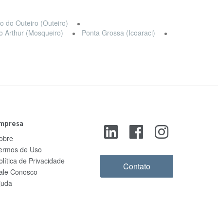
o do Outeiro (Outeiro)
o Arthur (Mosqueiro)
Ponta Grossa (Icoaraci)
mpresa
obre
ermos de Uso
olítica de Privacidade
Contato
ale Conosco
juda