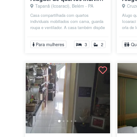
Tapanã (Icoaraci), Belém - PA
Cruze
Casa compartilhada com quartos
Alugo qu
individuais mobiliados com cama, guarda
Icoaraci
roupa e ventilador. A casa também dispõe
orla de 
de cozinha mobiliada para fazer suas r...
churrasq
Para mulheres
3
2
Qu