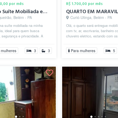
00,00 por mês
R$ 1.700,00 por mês
Alugo Suíte Mobiliada em Condomínio Fech...
ueirão, Belém - PA
Curió-Utinga, Belém - PA
ma suíte mobiliada na minha
Olá, o quarto será entregue mobil
ia, ideal para quem busca
com tv, ar, escrivania, banheiro 
, segurança e privacidade. A
chuveiro eletrico, estando com o
clui: • Cama de casal • Guarda-r...
novos e a cama recém compranda
 mulheres
3
3
Para mulheres
5