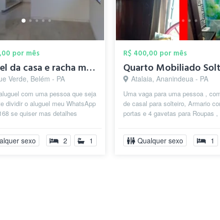
,00 por mês
R$ 400,00 por mês
aluguel da casa e racha meu número 99265...
ue Verde, Belém - PA
Atalaia, Ananindeua - PA
 aluguel com uma pessoa que seja
Uma vaga para uma pessoa , c
e dividir o aluguel meu WhatsApp
de casal para solteiro, Armario c
168 se quiser mas detalhes
portas e 4 gavetas para Roupas ,
á
ventilador e uma mesa com banc
j...
alquer sexo
2
1
Qualquer sexo
1