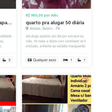
R$ 900,00 por mês
Quarto mobiliado em apartamento próximo ...
quarto pra alugar 50 diária
Atalaia, Belém - PA
obiliado
ola alugo quartos por dia por semana ou
sa,
mês, 50 reais a diária com ventilador wi-fi
o.
encluido, enfrente ao estádio mangueirão
 lad...
. próximo de shopping fei...
3
Qualquer sexo
1
1