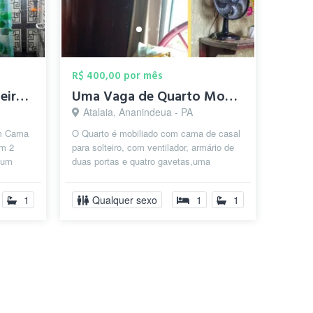
R$ 400,00 por mês
Quarto Mobiliado Solteiro-Belém /Promoçã...
Uma Vaga de Quarto Mobiliado com cama de...
Atalaia, Ananindeua - PA
om Cama
O Quarto é mobiliado com cama de casal
om 2
para solteiro, com ventilador, armário de
 um
duas portas e quatro gavetas,uma
o,com
mesinha com banco .Fica em um
condom...
1
Qualquer sexo
1
1