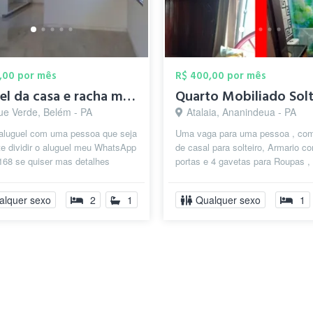
,00 por mês
R$ 400,00 por mês
aluguel da casa e racha meu número 99265...
ue Verde, Belém - PA
Atalaia, Ananindeua - PA
 aluguel com uma pessoa que seja
Uma vaga para uma pessoa , c
e dividir o aluguel meu WhatsApp
de casal para solteiro, Armario c
168 se quiser mas detalhes
portas e 4 gavetas para Roupas ,
á
ventilador e uma mesa com banc
j...
alquer sexo
2
1
Qualquer sexo
1