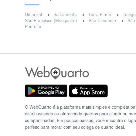
Umarizal
Sacramenta
Terra Firme
Telégr
São Francisco (Mosqueiro)
São Clemente
São
Pedreira
O WebQuarto é a plataforma mais simples e completa p
está buscando ou oferecendo quartos para alugar ou mo
compartilhadas. Em poucos passos, você encontra o luga
perfeito para morar com seu colega de quarto ideal.