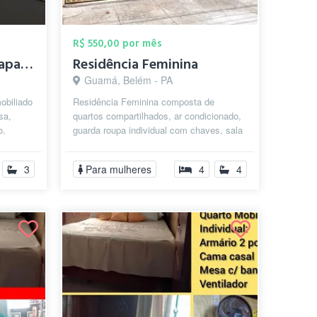
R$ 550,00 por mês
Quarto mobiliado em apartamento próximo ...
Residência Feminina
Guamá, Belém - PA
obiliado
Residência Feminina composta de
sa,
quartos compartilhados, ar condicionado,
o.
guarda roupa individual com chaves, sala
 lad...
de estar, sala de jantar, cozinha e ...
3
Para mulheres
4
4