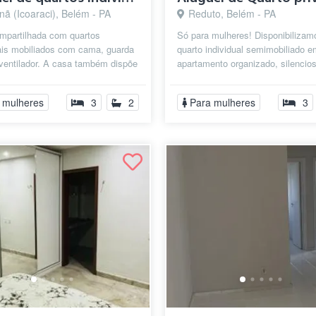
ã (Icoaraci), Belém - PA
Reduto, Belém - PA
mpartilhada com quartos
Só para mulheres! Disponibiliza
uais mobiliados com cama, guarda
quarto individual semimobiliado 
ventilador. A casa também dispõe
apartamento organizado, silencio
ha mobiliada para fazer suas r...
convivência tranquila, no bair...
 mulheres
3
2
Para mulheres
3