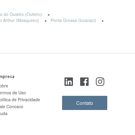
o do Outeiro (Outeiro)
o Arthur (Mosqueiro)
Ponta Grossa (Icoaraci)
mpresa
obre
ermos de Uso
olítica de Privacidade
Contato
ale Conosco
juda