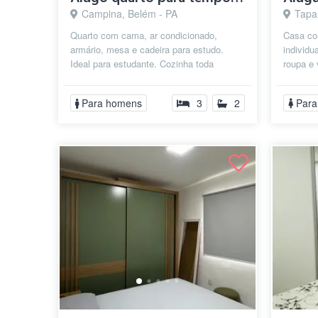
Campina, Belém - PA
Tapan
Quarto com cama, ar condicionado,
Casa co
armário, mesa e cadeira para estudo.
individ
Ideal para estudante. Cozinha toda
roupa e 
equipada com microondas, fogão,
de cozin
panelas, gel...
Para homens
3
2
Para