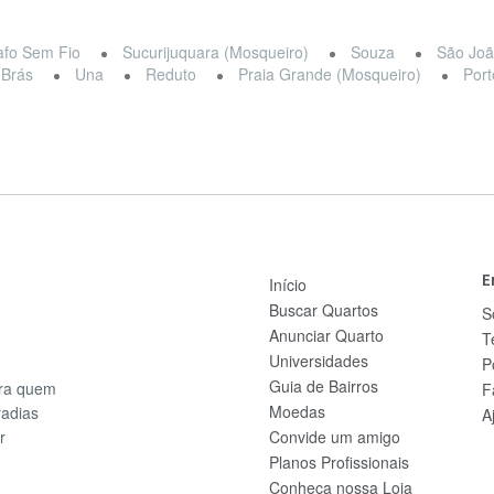
afo Sem Fio
Sucurijuquara (Mosqueiro)
Souza
São Joã
 Brás
Una
Reduto
Praia Grande (Mosqueiro)
Port
E
Início
Buscar Quartos
S
Anunciar Quarto
T
Universidades
P
Guia de Bairros
ara quem
F
Moedas
radias
A
r
Convide um amigo
Planos Profissionais
Conheça nossa Loja