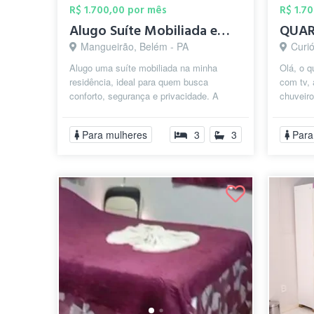
R$ 1.700,00 por mês
R$ 1.7
Alugo Suíte Mobiliada em Condomínio Fech...
Mangueirão, Belém - PA
Curi
Alugo uma suíte mobiliada na minha
Olá, o q
residência, ideal para quem busca
com tv, 
conforto, segurança e privacidade. A
chuveiro
suíte inclui: • Cama de casal • Guarda-r...
novos e
Para mulheres
3
3
Para