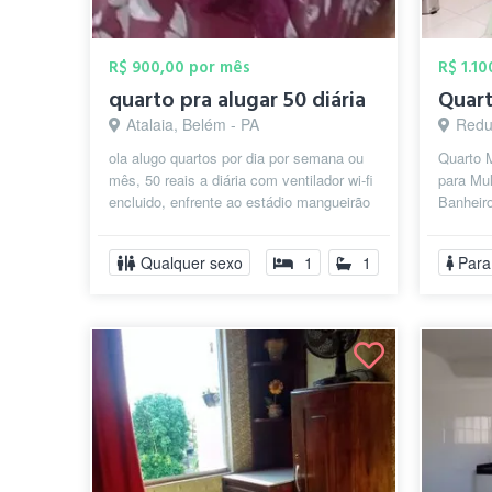
R$ 900,00 por mês
R$ 1.1
quarto pra alugar 50 diária
Atalaia, Belém - PA
Redu
ola alugo quartos por dia por semana ou
Quarto M
mês, 50 reais a diária com ventilador wi-fi
para Mul
encluido, enfrente ao estádio mangueirão
Banheiro
. próximo de shopping fei...
Cozinha.
Qualquer sexo
1
1
Para