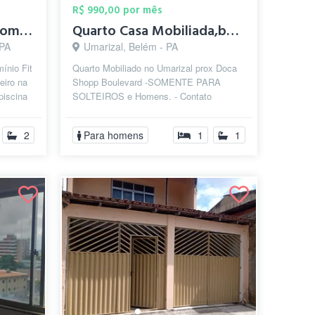
R$ 990,00 por mês
Alugo quarto no condomínio Fit Icoaraci
Quarto Casa Mobiliada,bairro Umarizal pr...
 PA
Umarizal, Belém - PA
ínio Fit
Quarto Mobiliado no Umarizal prox Doca
eiro na
Shopp Boulevard -SOMENTE PARA
piscina
SOLTEIROS e Homens. - Contato
diretamente com os proprietário:
@tatianesamfurtad...
2
Para homens
1
1