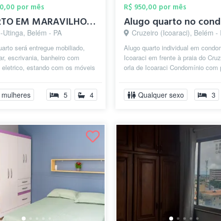
00,00 por mês
R$ 950,00 por mês
QUARTO EM MARAVILHOSA CASA NO CONJ JD IT...
ó-Utinga, Belém - PA
Cruzeiro (Icoaraci), Belém -
uarto será entregue mobiliado,
Alugo quarto individual em condom
ar, escrivania, banheiro com
Icoaraci em frente à praia do Cruz
 eletrico, estando com os móveis
orla de Icoaraci Condomínio com 
 a cama recém compranda. A...
churrasqueira
 mulheres
5
4
Qualquer sexo
3