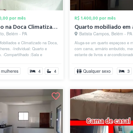
00,00 por mês
R$ 1.400,00 por mês
Quarto na Doca Climatizado Individual p/...
to, Belém - PA
Batista Campos, Belém - PA
obiliados e Climatizado na Doca,
Aluga-se um quarto espaçoso e m
heres. -Individual: Quarto e
com cama, armário embutido, me
. -Compartilhado :Sala e
estante de livros e ar-condicionad
 Bem localizado, perto de facu...
Banheiro de uso exclusivo, logo ao
 mulheres
4
4
Qualquer sexo
3