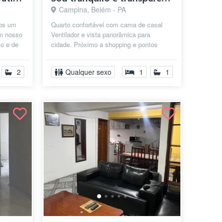
Campina, Belém - PA
mos um
Quarto confortável com cama de casal
em nosso
Ventilador e vista panorâmica para
so e de
cidade. Próximo a shopping e pontos
mais relevantes de belem
2
Qualquer sexo
1
1