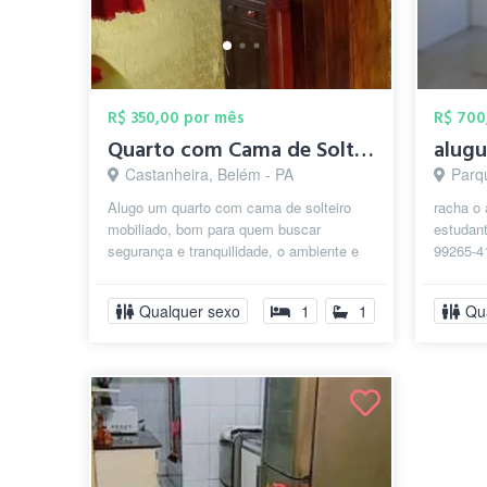
R$ 350,00 por mês
R$ 700
Quarto com Cama de Solteiro Belem-Pará
Castanheira, Belém - PA
Parq
Alugo um quarto com cama de solteiro
racha o
mobiliado, bom para quem buscar
estudant
segurança e tranquilidade, o ambiente e
99265-4
aconchegante, limpo e organizado .
chama l
Conta...
Qualquer sexo
1
1
Qu