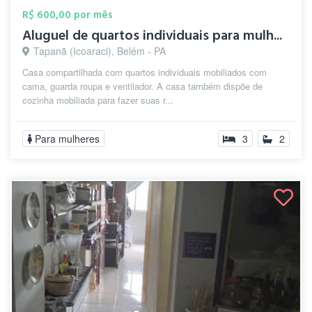
R$ 600,00 por mês
Aluguel de quartos individuais para mulh...
Tapanã (Icoaraci), Belém - PA
Casa compartilhada com quartos individuais mobiliados com
cama, guarda roupa e ventilador. A casa também dispõe de
cozinha mobiliada para fazer suas r...
Para mulheres
3
2