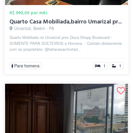
R$ 990,00 por mês
Quarto Casa Mobiliada,bairro Umarizal pr...
Umarizal, Belém - PA
Quarto Mobiliado no Umarizal prox Doca Shopp Boulevard -
SOMENTE PARA SOLTEIROS e Homens. - Contato diretamente
com os proprietário: @tatianesamfurtad...
Para homens
1
1