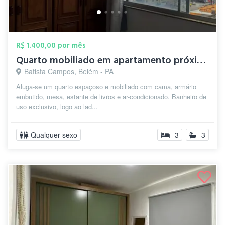
R$ 1.400,00 por mês
Quarto mobiliado em apartamento próximo ...
Batista Campos, Belém - PA
Aluga-se um quarto espaçoso e mobiliado com cama, armário
embutido, mesa, estante de livros e ar-condicionado. Banheiro de
uso exclusivo, logo ao lad...
Qualquer sexo
3
3