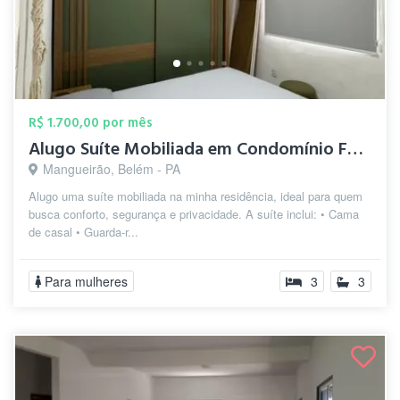
R$ 1.700,00 por mês
Alugo Suíte Mobiliada em Condomínio Fech...
Mangueirão, Belém - PA
Alugo uma suíte mobiliada na minha residência, ideal para quem
busca conforto, segurança e privacidade. A suíte inclui: • Cama
de casal • Guarda-r...
Para mulheres
3
3