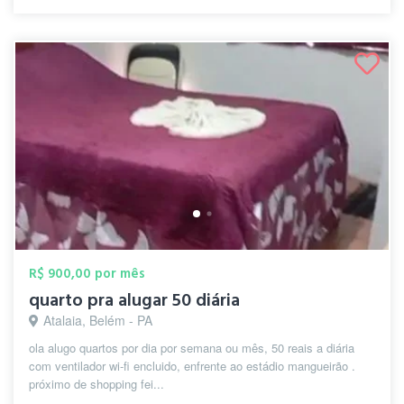
R$ 900,00 por mês
quarto pra alugar 50 diária
Atalaia, Belém - PA
ola alugo quartos por dia por semana ou mês, 50 reais a diária
com ventilador wi-fi encluido, enfrente ao estádio mangueirão .
próximo de shopping fei...