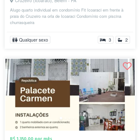
Cruzeiro (Icoaraci), Belém - PA
Alugo quarto individual em condomínio Fit Icoaraci em frente à
praia do Cruzeiro na orla de Icoaraci Condomínio com piscina
churrasqueira
Qualquer sexo
3
2
R$ 1.350,00 por mês