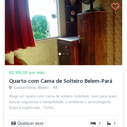
R$ 350,00 por mês
Quarto com Cama de Solteiro Belem-Pará
Castanheira, Belém - PA
Alugo um quarto com cama de solteiro mobiliado, bom para quem
buscar segurança e tranquilidade, o ambiente e aconchegante,
limpo e organizado . Conta...
Qualquer sexo
1
1