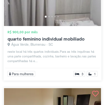
R$ 900,00 por mês
quarto feminino individual mobiliado
Água Verde, Blumenau - SC
neste local há três quartos individuais.Para as três inquilinas há
uma parte compartilhada, cozinha, banheiro e lavação.nas partes
compartilhadas há e...
Para mulheres
3
1