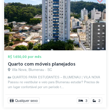
R$ 1.650,00 por mês
Quarto com móveis planejados
Vila Nova, Blumenau - SC
🏡 QUARTOS PARA ESTUDANTES – BLUMENAU | VILA NOVA
Passou no vestibular e veio para Blumenau estudar? Precisa de
um lugar confortável por um período t...
Qualquer sexo
3
2