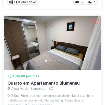
Qualquer sexo
2
1
R$ 1.550,00 por mês
Quarto em Apartamento Blumenau
Água Verde, Blumenau - SC
Olá! Sou Fábio, 30 anos, tranquilo e acolhedor. Moro sozinho e
trabalho como coordenador de marketing. Adoro viajar e
conversar. Estou aqui para ajuda...