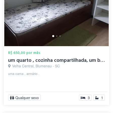
R$ 650,00 por mês
um quarto , cozinha compartilhada, um ba...
Velha Central, Blumenau - SC
uma cama , armário .
Qualquer sexo
3
1