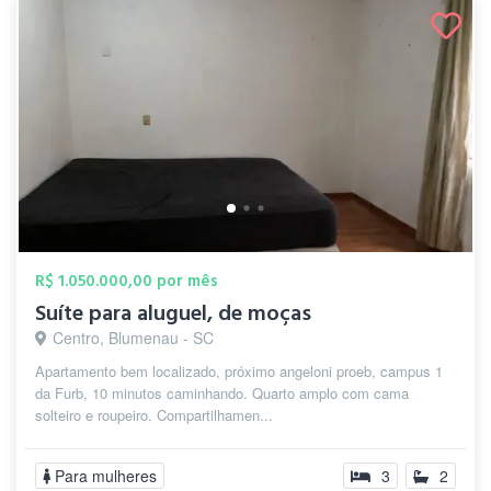
R$ 1.050.000,00 por mês
Suíte para aluguel, de moças
Centro, Blumenau - SC
Apartamento bem localizado, próximo angeloni proeb, campus 1
da Furb, 10 minutos caminhando. Quarto amplo com cama
solteiro e roupeiro. Compartilhamen...
Para mulheres
3
2