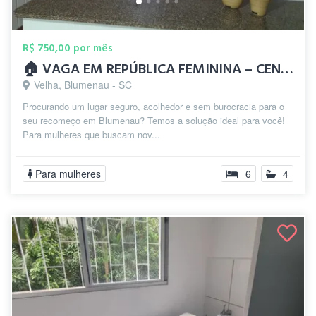
R$ 750,00 por mês
🏠 VAGA EM REPÚBLICA FEMININA – CENTRO D...
Velha, Blumenau - SC
Procurando um lugar seguro, acolhedor e sem burocracia para o
seu recomeço em Blumenau? Temos a solução ideal para você!
Para mulheres que buscam nov...
Para mulheres
6
4