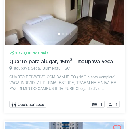
R$ 1.220,00 por mês
Quarto para alugar, 15m² - Itoupava Seca
Itoupava Seca, Blumenau - SC
QUARTO PRIVATIVO COM BANHEIRO (NÃO é apto completo)
VAGA INDIVIDUAL DURMA, ESTUDE, TRABALHE E VIVA EM
PAZ - 5 MIN DO CAMPUS II DA FURB Chega de divid...
Qualquer sexo
1
1