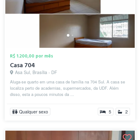
R$ 1.200,00 por mês
Casa 704
Asa Sul, Brasília - DF
Aluga-se quarto em uma casa de família na 704 Sul. A casa se
localiza perto de academias, supermercados, da UDF. Além
disso, esta a poucos minutos da ...
Qualquer sexo
5
2