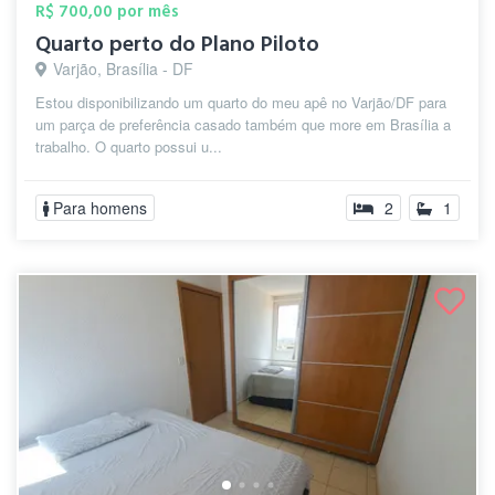
R$ 700,00 por mês
Quarto perto do Plano Piloto
Varjão, Brasília - DF
Estou disponibilizando um quarto do meu apê no Varjão/DF para
um parça de preferência casado também que more em Brasília a
trabalho. O quarto possui u...
Para homens
2
1