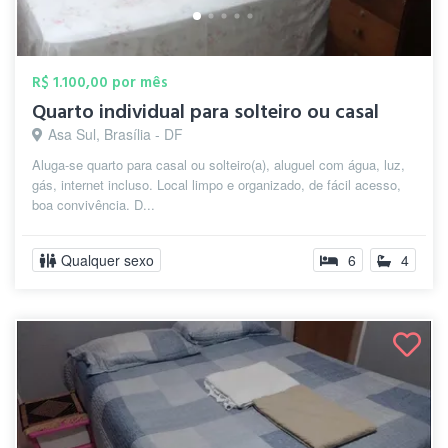
R$ 1.100,00 por mês
Quarto individual para solteiro ou casal
Asa Sul, Brasília - DF
Aluga-se quarto para casal ou solteiro(a), aluguel com água, luz,
gás, internet incluso. Local limpo e organizado, de fácil acesso,
boa convivência. D...
Qualquer sexo
6
4