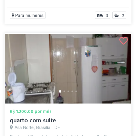
Para mulheres
3
2
R$ 1.200,00 por mês
quarto com suite
Asa Norte, Brasília - DF