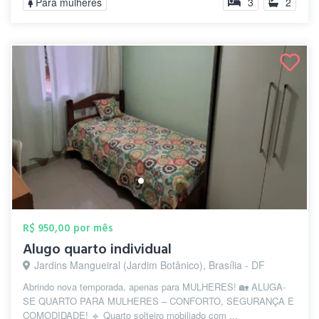
Para mulheres
3
2
R$ 950,00 por mês
Alugo quarto individual
Jardins Mangueiral (Jardim Botânico), Brasília - DF
Abrindo nova temporada, apenas para MULHERES! 🏡 ALUGA-
SE QUARTO PARA MULHERES – CONFORTO, SEGURANÇA E
COMODIDADE! 🔹 Quarto solteiro mobiliado com ...