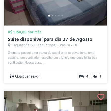
R$ 1.350,00 por mês
Suite disponivel para dia 27 de Agosto
Taguatinga Sul (Taguatinga), Brasília - DF
O quarto possui uma cama de casal uma escrivaninha, uma
cadeira, um ventilador, espelho,um , janela que possibilita boa
ventilação. Nossa casa ...
Qualquer sexo
4
1