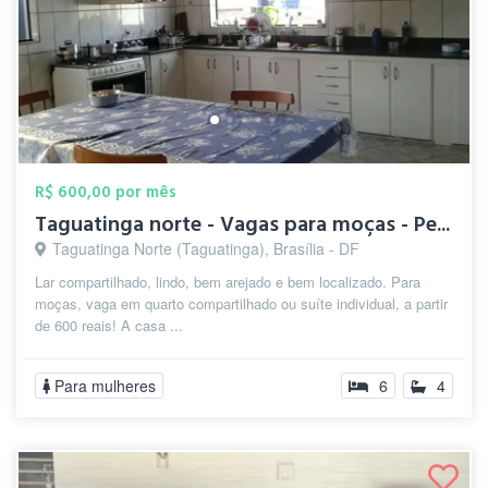
R$ 600,00 por mês
Taguatinga norte - Vagas para moças - Pe...
Taguatinga Norte (Taguatinga), Brasília - DF
Lar compartilhado, lindo, bem arejado e bem localizado. Para
moças, vaga em quarto compartilhado ou suíte individual, a partir
de 600 reais! A casa ...
Para mulheres
6
4