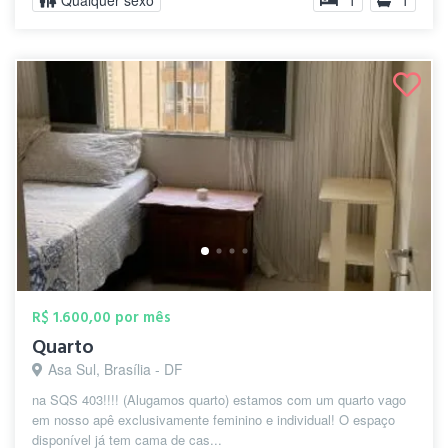
Qualquer sexo
1
1
R$ 1.600,00 por mês
Quarto
Asa Sul, Brasília - DF
na SQS 403!!!! (Alugamos quarto) estamos com um quarto vago
em nosso apê exclusivamente feminino e individual! O espaço
disponível já tem cama de cas...