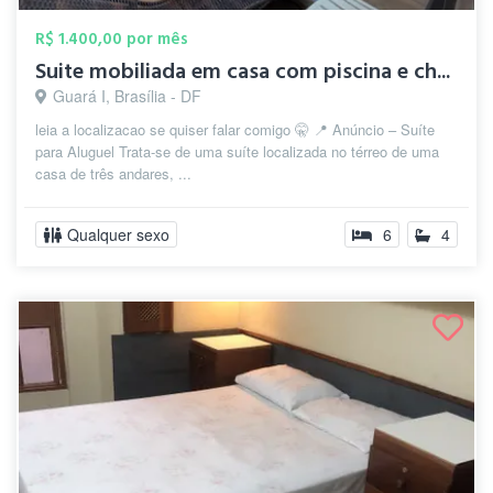
R$ 1.400,00 por mês
Suite mobiliada em casa com piscina e ch...
Guará I, Brasília - DF
leia a localizacao se quiser falar comigo 🤫 📍 Anúncio – Suíte
para Aluguel Trata-se de uma suíte localizada no térreo de uma
casa de três andares, ...
Qualquer sexo
6
4