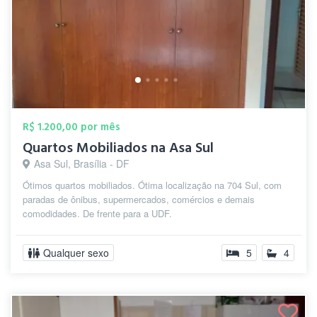
R$ 1.200,00 por mês
Quartos Mobiliados na Asa Sul
Asa Sul, Brasília - DF
Ótimos quartos mobiliados. Ótima localização na 704 Sul, com
paradas de ônibus, supermercados, comércios e demais
comodidades. De frente para a UDF.
Qualquer sexo
5
4