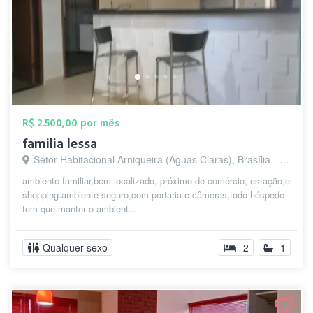
R$ 2.500,00 por mês
familia lessa
Setor Habitacional Arniqueira (Águas Claras), Brasília - DF
ambiente familiar,bem.localizado, próximo de comércio, estação,e
shopping.ambiente seguro,com portaria e câmeras,todo hóspede
tem que manter o ambient...
Qualquer sexo
2
1