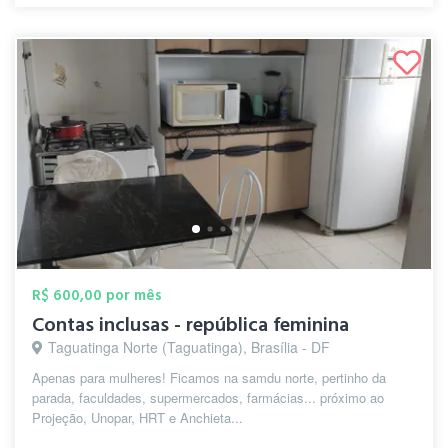
R$ 600,00 por mês
Contas inclusas - república feminina
Taguatinga Norte (Taguatinga), Brasília - DF
Apenas para mulheres! Ficamos na samdu norte, pertinho da
parada, faculdades, supermercados, farmácias... próximo ao
Projeção, Unopar, HRT e Anchieta...