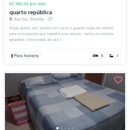
R$ 580,00 por mês
quarto república
Asa Sul, Brasília - DF
Alugo quarto sem janela com cama e guarda roupa de solteiro
para uma pessoa que trabalha e/ou estuda , tenho na cozinha
geladeira, microondas de uso c...
Para homens
5
1