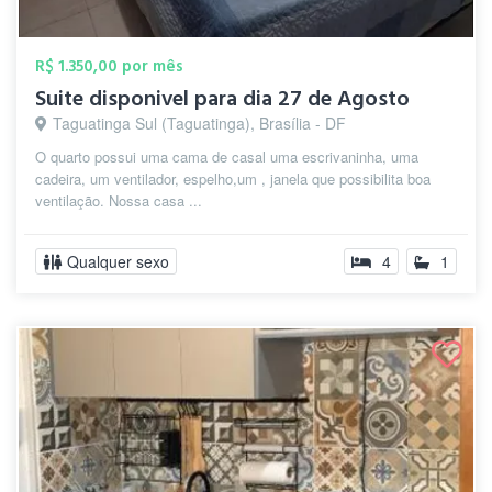
R$ 1.350,00 por mês
Suite disponivel para dia 27 de Agosto
Taguatinga Sul (Taguatinga), Brasília - DF
O quarto possui uma cama de casal uma escrivaninha, uma
cadeira, um ventilador, espelho,um , janela que possibilita boa
ventilação. Nossa casa ...
Qualquer sexo
4
1