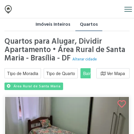
Imóveis Inteiros
Quartos
Quartos para Alugar, Dividir
Apartamento • Área Rural de Santa
Maria - Brasília - DF
Alterar cidade
Tipo de Moradia
Tipo de Quarto
Bairro / Região
Ver Mapa
Moradi
Área Rural de Santa Maria