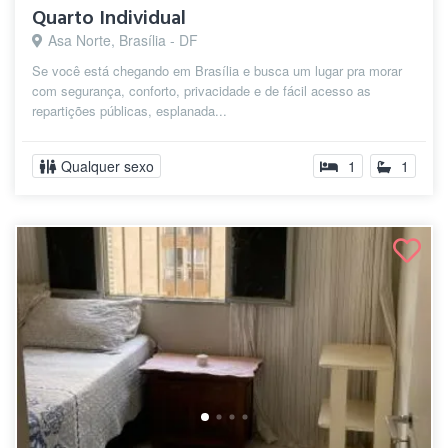
Quarto Individual
Asa Norte, Brasília - DF
Se você está chegando em Brasília e busca um lugar pra morar
com segurança, conforto, privacidade e de fácil acesso as
repartições públicas, esplanada...
Qualquer sexo
1
1