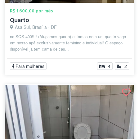
R$ 1.600,00 por mês
Quarto
Asa Sul, Brasília - DF
na SQS 403!!!! (Alugamos quarto) estamos com um quarto vago
em nosso apê exclusivamente feminino e individual! O espaço
disponível já tem cama de cas...
Para mulheres
4
2