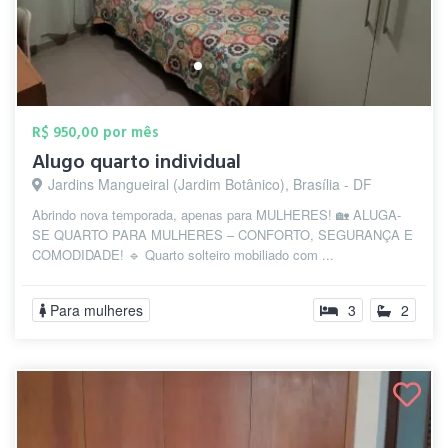
R$ 950,00 por mês
Alugo quarto individual
Jardins Mangueiral (Jardim Botânico), Brasília - DF
Abrindo nova temporada, apenas para MULHERES! 🏡 ALUGA-
SE QUARTO PARA MULHERES – CONFORTO, SEGURANÇA E
COMODIDADE! 🔹 Quarto solteiro mobiliado com ...
Para mulheres
3
2