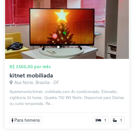
R$ 3.500,00 por mês
kitnet mobiliada
Asa Norte, Brasília - DF
Apartamento/kitnet, mobiliado,com Ar condicionado, Elevador,
vigilância 24 horas. Quadra 702 W3 Norte. Disponível para Diárias
ou curta temporada. Re...
Para homens
1
1