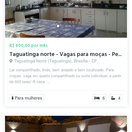
R$ 600,00 por mês
Taguatinga norte - Vagas para moças - Pe...
Taguatinga Norte (Taguatinga), Brasília - DF
Lar compartilhado, lindo, bem arejado e bem localizado. Para
moças, vaga em quarto compartilhado ou suíte individual, a partir
de 600 reais! A casa ...
Para mulheres
6
4