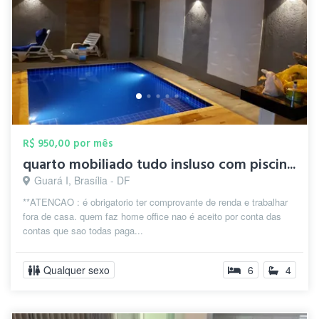
R$ 950,00 por mês
quarto mobiliado tudo insluso com piscin...
Guará I, Brasília - DF
**ATENCAO : é obrigatorio ter comprovante de renda e trabalhar
fora de casa. quem faz home office nao é aceito por conta das
contas que sao todas paga...
Qualquer sexo
6
4