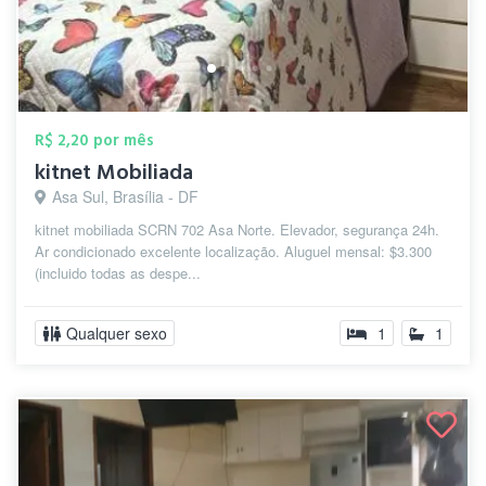
R$ 2,20 por mês
kitnet Mobiliada
Asa Sul, Brasília - DF
kitnet mobiliada SCRN 702 Asa Norte. Elevador, segurança 24h.
Ar condicionado excelente localização. Aluguel mensal: $3.300
(incluido todas as despe...
Qualquer sexo
1
1