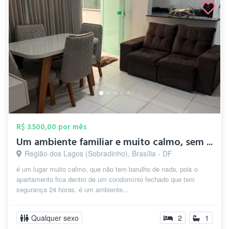
R$ 3.500,00 por mês
Um ambiente familiar e muito calmo, sem ...
Região dos Lagos (Sobradinho), Brasília - DF
é um lugar muito calmo, que não tem barulho de nada, pois o
apartamento fica dentro de um condomínio fechado que tem
segurança 24 horas. é um ambiente...
Qualquer sexo
2
1