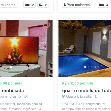
cas...
 mulheres
2
2
Para mulheres
4
00,00 por mês
R$ 950,00 por mês
t mobiliada
orte, Brasília - DF
Guará I, Brasília - DF
nto/kitnet, mobiliado,com Ar
**ATENCAO : é obrigatorio ter
nado, Elevador, vigilância 24
comprovante de renda e trabalhar 