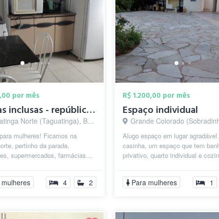
,00 por mês
R$ 1.200,00 por mês
Contas inclusas - república feminina
Espaço individual
inga Norte (Taguatinga), Brasília - DF
Grande Colorado (Sobradinho), Brasíl
para mulheres! Ficamos na
Alugo espaço em lugar agradável
rte, pertinho da parada,
casinha, um espaço que tem banh
es, supermercados, farmácias...
privativo, quarto individual e cozi
 ao Projeção, Unopar, HRT e
...
 mulheres
4
2
Para mulheres
1