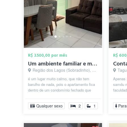
R$ 3.500,00 por mês
R$ 600
Um ambiente familiar e muito calmo, sem ...
Região dos Lagos (Sobradinho), Brasília - DF
Taguat
é um lugar muito calmo, que não tem
Apenas 
barulho de nada, pois o apartamento fica
samdu no
dentro de um condomínio fechado que
faculdad
tem segurança 24 horas. é um
próximo
ambiente...
Anchieta
Qualquer sexo
2
1
Para