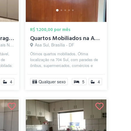
R$ 1.200,00 por mês
Suíte privativa Qi11, garagem, mobília, ...
Quartos Mobiliados na Asa Sul
ília - DF
Asa Sul, Brasília - DF
tável,
Ótimos quartos mobiliados. Ótima
 de
localização na 704 Sul, com paradas de
obilada:
ônibus, supermercados, comércios e
demais comodidades. De frente para a
UDF.
4
Qualquer sexo
5
4