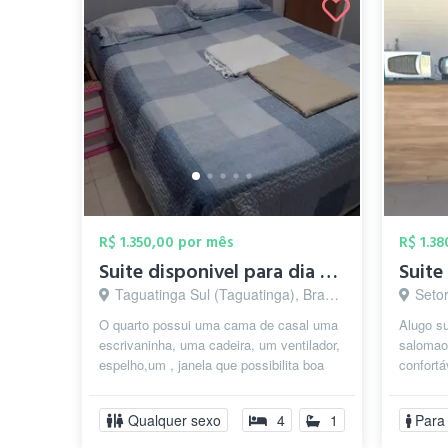
R$ 1.350,00 por mês
R$ 1.3
Suite disponivel para dia 27 de Agosto
Taguatinga Sul (Taguatinga), Brasília - DF
Setor d
O quarto possui uma cama de casal uma
Alugo su
escrivaninha, uma cadeira, um ventilador,
salomao
espelho,um , janela que possibilita boa
confortáv
ventilação. Nossa casa ...
Qualquer sexo
4
1
Para