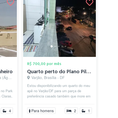
R$ 700,00 por mês
heiro
Quarto perto do Plano Piloto
ília - DF
Varjão, Brasília - DF
Estou disponibilizando um quarto do meu
 no Park
apê no Varjão/DF para um parça de
 Claras,
preferência casado também que more em
Brasília a trabalho. O quarto possui u...
4
Para homens
2
1