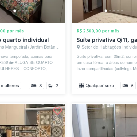
,00 por mês
R$ 2.500,00 por mês
 quarto individual
 Mangueiral (Jardim Botânico), Brasília - DF
Setor de Habitações Individuais Norte, Bras
 nova temporada, apenas para
Suíte privativa, com 25m2, confor
ES! 🏡 ALUGA-SE QUARTO
em casa térrea, e áreas comum e
ULHERES – CONFORTO,
lazer compartilhadas (coliving). M
NÇA E COMODIDADE! 🔹
armário, cama, colchão, climati...
olteiro mobiliado com ...
 mulheres
3
2
Qualquer sexo
6