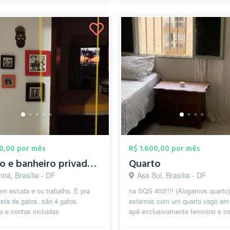
00,00 por mês
R$ 1.600,00 por mês
quarto e banheiro privado em amplo apart...
Quarto
oá, Brasília - DF
Asa Sul, Brasília - DF
m estuda e ou trabalha. E pra
na SQS 403!!!! (Alugamos quarto)
sta de gatos, são 4 gatos.
estamos com um quarto vago em
o e contas incluidas
apê exclusivamente feminino e ind
O espaço disponível já tem cama