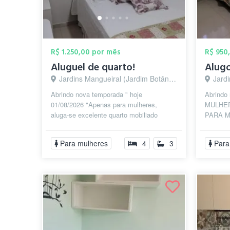
R$ 1.250,00 por mês
R$ 950
Aluguel de quarto!
Alugo
Jardins Mangueiral (Jardim Botânico), Brasília - DF
Jardins
Abrindo nova temporada " hoje
Abrindo
01/08/2026 "Apenas para mulheres,
MULHER
aluga-se excelente quarto mobiliado
PARA M
+cama de casal, TV, mesa de
SEGURA
estudo,ventilador de ...
Quarto s
Para mulheres
4
3
Para