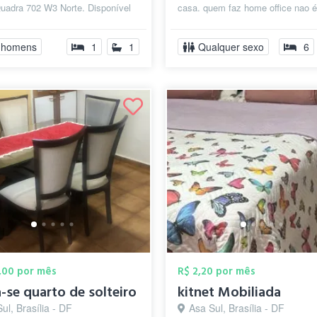
Quadra 702 W3 Norte. Disponível
casa. quem faz home office nao é
rias ou curta temporada. Re...
por conta das contas que sao tod
paga...
 homens
1
1
Qualquer sexo
6
,00 por mês
R$ 2,20 por mês
-se quarto de solteiro
kitnet Mobiliada
ul, Brasília - DF
Asa Sul, Brasília - DF