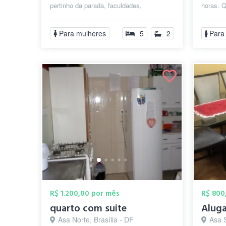
pertinho da parada, faculdades,
horas. 
supermercados, farmácias... próximo ao
para Diá
Projeção, Unop...
Para mulheres
5
2
Para
R$ 1.200,00 por mês
R$ 800
quarto com suite
Aluga
Asa Norte, Brasília - DF
Asa S