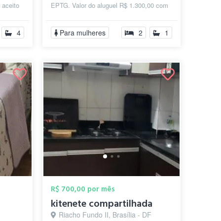
 aceito
EPTG. Valor do aluguel R$ 1.300,00 com
as
todas as despesas inclusas, com
exceção da e...
4
Para mulheres
2
1
R$ 700,00 por mês
kitenete compartilhada
Riacho Fundo II, Brasília - DF