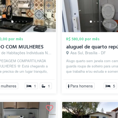
00,00 por mês
R$ 580,00 por mês
DO COM MULHERES
aluguel de quarto rep
e Habitações Individuais Norte, Brasília - DF
Asa Sul, Brasília - DF
SPEDAGEM COMPARTILHADA
Alugo quarto sem janela com cam
ULHERES 🌸 Está chegando a
guarda roupa de solteiro para um
 e precisa de um lugar tranquilo,
que trabalha e/ou estuda e somen
e acolhedor enquanto procura sua
homens, tenho na cozinha geladeir
..
 mulheres
1
1
Para homens
5