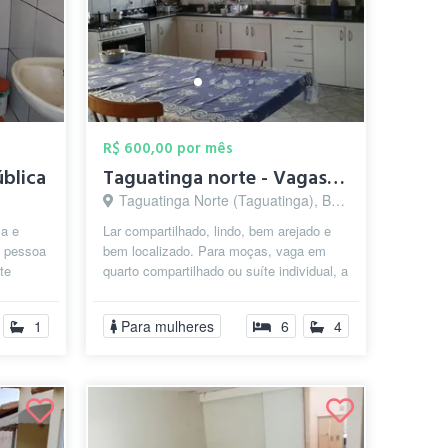
R$ 600,00 por mês
ública
Taguatinga norte - Vagas para moças - Pe...
Taguatinga Norte (Taguatinga), Brasília - DF
a e
Lar compartilhado, lindo, bem arejado e
a pessoa
bem localizado. Para moças, vaga em
te
quarto compartilhado ou suíte individual, a
a, mi...
partir de 600 reais! A casa ...
1
Para mulheres
6
4