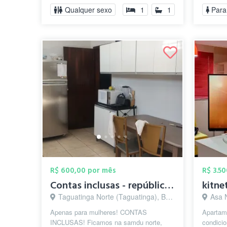
Qualquer sexo
1
1
Para
R$ 600,00 por mês
R$ 3.5
Contas inclusas - república feminina
kitne
Taguatinga Norte (Taguatinga), Brasília - DF
Asa N
Apenas para mulheres! CONTAS
Apartame
INCLUSAS! Ficamos na samdu norte,
condicio