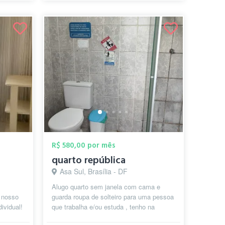
R$ 580,00 por mês
quarto república
Asa Sul, Brasília - DF
Alugo quarto sem janela com cama e
 nosso
guarda roupa de solteiro para uma pessoa
ividual!
que trabalha e/ou estuda , tenho na
 de
cozinha geladeira, microondas de uso c...