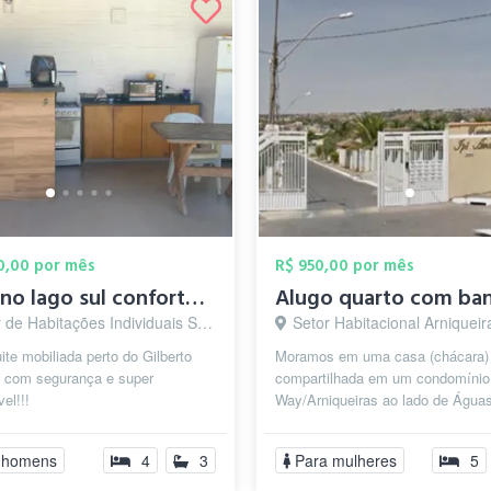
80,00 por mês
R$ 950,00 por mês
Suite no lago sul confortavel e lugar se...
Alugo quarto com ban
e Habitações Individuais Sul, Brasília - DF
Setor Habitacional Arniqueira (Águas Claras), Bras
ite mobiliada perto do Gilberto
Moramos em uma casa (chácara)
 com segurança e super
compartilhada em um condomínio
el!!!
Way/Arniqueiras ao lado de Águas
bem próximo ao fórum. Somos 3
integrante...
 homens
4
3
Para mulheres
5