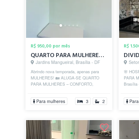
R$ 950,00 por mês
R$ 1.5
QUARTO PARA MULHERES – CONFORTO, SEGURAN...
DIVI
Jardins Mangueiral, Brasília - DF
Setor d
Abrindo nova temporada, apenas para
🌸 HO
MULHERES! 🏡 ALUGA-SE QUARTO
PARA M
PARA MULHERES – CONFORTO,
Brasília
SEGURANÇA E COMODIDADE! 🔹
seguro 
Quarto solteiro mobiliado com ...
moradia.
Para mulheres
3
2
Para