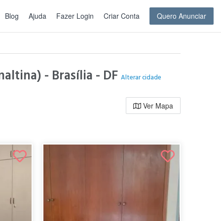
Blog
Ajuda
Fazer Login
Criar Conta
Quero Anunciar
ltina) - Brasília - DF
Alterar cidade
Ver Mapa