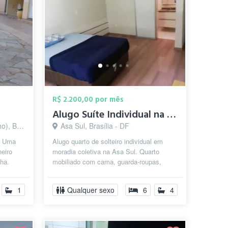
R$ 2.200,00 por mês
Alugo Suíte Individual na Asa Sul
ia - DF
Asa Sul, Brasília - DF
. Uma
Alugo quarto de solteiro individual em
eiro
moradia coletiva na Asa Sul. Quarto
nha.
mobiliado com cama, guarda-roupas,
mesa e cadeira de escritório. Aluguel in...
1
Qualquer sexo
6
4