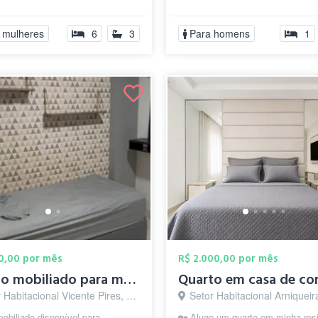
 e sala de estar grandes. ÁGUA,
para Diárias ou curta temporada. 
 mulheres
6
3
Para homens
1
00,00 por mês
R$ 2.000,00 por mês
Quarto mobiliado para mulheres em Vicent...
abitacional Vicente Pires, Brasília - DF
Setor Habitacional Arniqueira, Brasíl
obiliado disponível para
🏡 Alugo um quarto em minha resi