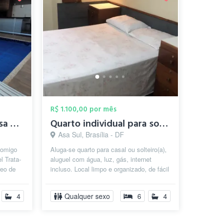
R$ 1.100,00 por mês
Suite mobiliada em casa com piscina e ch...
Quarto individual para solteiro ou casal
Asa Sul, Brasília - DF
 comigo
Aluga-se quarto para casal ou solteiro(a),
l Trata-
aluguel com água, luz, gás, internet
reo de
incluso. Local limpo e organizado, de fácil
acesso, boa convivência. D...
4
Qualquer sexo
6
4