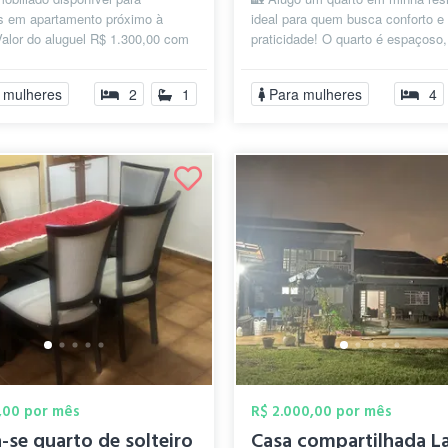
s em apartamento próximo à
ideal para quem busca conforto e
alor do aluguel R$ 1.300,00 com
praticidade! O quarto é espaçoso
s despesas inclusas, com
cama de casal, guarda roupa , esp
da e...
 mulheres
2
1
Para mulheres
4
,00 por mês
R$ 2.000,00 por mês
-se quarto de solteiro