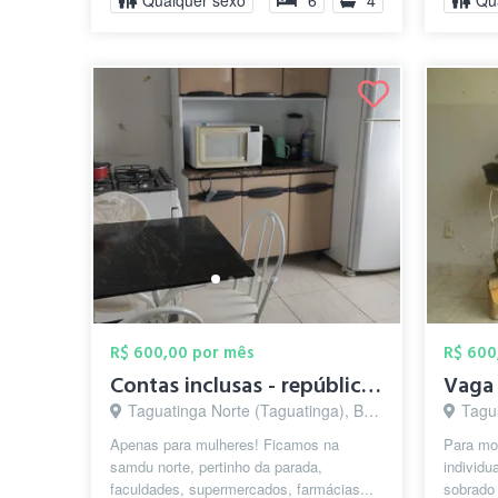
Qualquer sexo
6
4
Qu
R$ 600,00 por mês
R$ 600
Contas inclusas - república feminina
Taguatinga Norte (Taguatinga), Brasília - DF
Tagua
Apenas para mulheres! Ficamos na
Para mo
samdu norte, pertinho da parada,
individu
faculdades, supermercados, farmácias...
sobrado