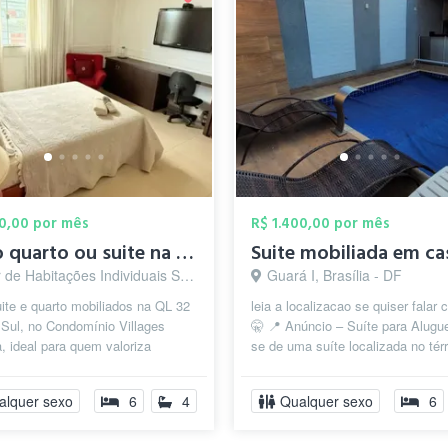
00,00 por mês
R$ 1.400,00 por mês
Alugo quarto ou suite na QL.32 do Lago s...
e Habitações Individuais Sul, Brasília - DF
Guará I, Brasília - DF
ite e quarto mobiliados na QL 32
leia a localizacao se quiser falar
 Sul, no Condomínio Villages
🤫 📍 Anúncio – Suíte para Alugue
, ideal para quem valoriza
se de uma suíte localizada no tér
idade, conforto e segurança. ...
uma casa de três andares, ...
alquer sexo
6
4
Qualquer sexo
6