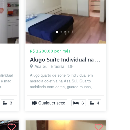
R$ 2.200,00 por mês
Alugo Suíte Individual na Asa Sul
Asa Sul, Brasília - DF
dividual
Alugo quarto de solteiro individual em
 e maq
moradia coletiva na Asa Sul. Quarto
s.
mobiliado com cama, guarda-roupas,
rmá...
mesa e cadeira de escritório. Aluguel in...
3
Qualquer sexo
6
4