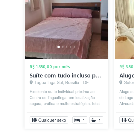
R$ 1.350,00 por mês
R$ 3.5
Suíte com tudo incluso próximo ao Centro...
Taguatinga Sul, Brasília - DF
Setor d
Excelente suíte individual próxima ao
Alugo su
Centro de Taguatinga, em localização
do Lago
segura, prática e muito estratégica. Ideal
Alvorada
para quem busca comodidade e que...
tranquil
Qualquer sexo
1
1
Qu