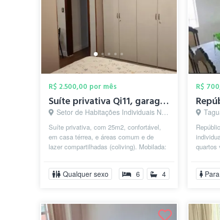
R$ 2.500,00 por mês
R$ 700
Suíte privativa Qi11, garagem, mobília, ...
Repúb
Setor de Habitações Individuais Norte, Brasília - DF
Taguat
Suíte privativa, com 25m2, confortável,
Repúbli
em casa térrea, e áreas comum e de
individu
lazer compartilhadas (coliving). Mobilada:
quartos
armário, cama, colchão, climati...
O que di
Qualquer sexo
6
4
Para