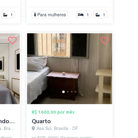
Re...
seguro e acolhedor enquanto procura sua
moradia...
1
Para mulheres
1
1
R$ 1.600,00 por mês
Quarto em casa de condomínio
Quarto
ia - DF
Asa Sul, Brasília - DF
dência,
na SQS 403!!!! (Alugamos quarto)