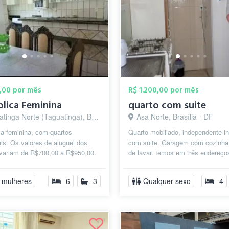
,00 por mês
R$ 1.200,00 por mês
lica Feminina
quarto com suite
inga Norte (Taguatinga), Brasília - DF
Asa Norte, Brasília - DF
ca feminina, com quartos
Quarto mobiliado, independente in
ais. Os valores de aluguel dos
com suite. Garagem com cozinha
 variam de R$700,00 a R$950,00.
de lavar. temos em três endereço
ferencia um valor do outro é o...
Comércio local ótimo. mercado fa
 mulheres
6
3
Qualquer sexo
4