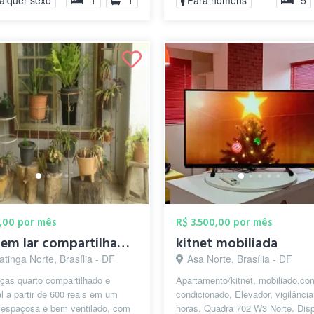
alquer sexo
1
1
Para homens
5
,00 por mês
R$ 3.500,00 por mês
Vaga em lar compartilhado - Taguatinga n...
kitnet mobiliada
tinga Norte, Brasília - DF
Asa Norte, Brasília - DF
ças quarto compartilhado e
Apartamento/kitnet, mobiliado,co
al a partir de 600 reais em um
condicionado, Elevador, vigilância
 espaçosa e bem ventilado, com
horas. Quadra 702 W3 Norte. Dis