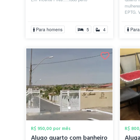
mulhere
EPTG. V
todas a
exceção 
Para homens
5
4
Para
R$ 950,00 por mês
R$ 800
Alugo quarto com banheiro
Aluga