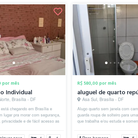
0 por mês
R$ 580,00 por mês
o Individual
aluguel de quarto rep
orte, Brasília - DF
Asa Sul, Brasília - DF
 está chegando em Brasília e
Alugo quarto sem janela com cam
m lugar pra morar com segurança,
guarda roupa de solteiro para um
, privacidade e de fácil acesso as
que trabalha e/ou estuda e somen
ões públicas, esplanada...
homens, tenho na cozinha geladeir