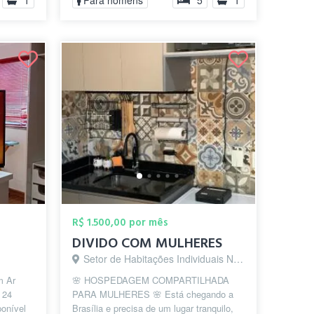
1
Para homens
5
1
R$ 1.500,00 por mês
DIVIDO COM MULHERES
Setor de Habitações Individuais Norte, Brasília - DF
m Ar
🌸 HOSPEDAGEM COMPARTILHADA
 24
PARA MULHERES 🌸 Está chegando a
ponível
Brasília e precisa de um lugar tranquilo,