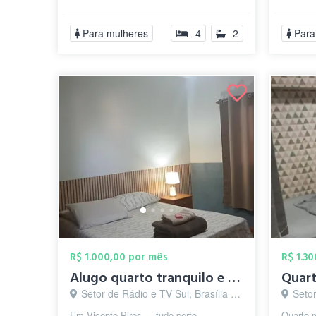
próximo ao Projeção, Unopar, HRT e
cozinha
Anchieta...
...
Para mulheres
4
2
Para
R$ 1.000,00 por mês
R$ 1.3
Alugo quarto tranquilo e seguro em Vicen...
Setor de Rádio e TV Sul, Brasília - DF
Setor H
Em Vicente Pires.....tudo perto
Quarto m