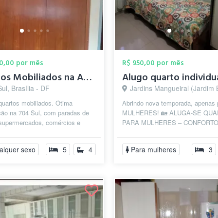
00,00 por mês
R$ 950,00 por mês
Quartos Mobiliados na Asa Sul
Alugo quarto individu
ul, Brasília - DF
Jardins Mangueiral (Jardim Botânico), Brasí
quartos mobiliados. Ótima
Abrindo nova temporada, apenas 
ção na 704 Sul, com paradas de
MULHERES! 🏡 ALUGA-SE QU
 supermercados, comércios e
PARA MULHERES – CONFORTO
comodidades. De frente para a
SEGURANÇA E COMODIDADE! 
Quarto solteiro mobiliado com ...
alquer sexo
5
4
Para mulheres
3