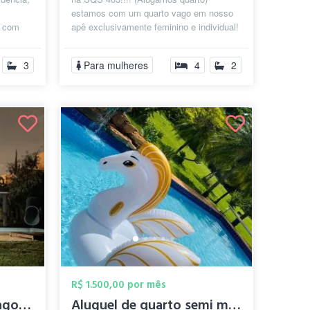
estamos com um quarto vago em nosso
, com
apê exclusivamente feminino e individual!
elhos...
O espaço disponível já tem cama de
cas...
3
Para mulheres
4
2
R$ 1.500,00 por mês
Casa compartilhada Lago Sul
Aluguel de quarto semi mobiliado