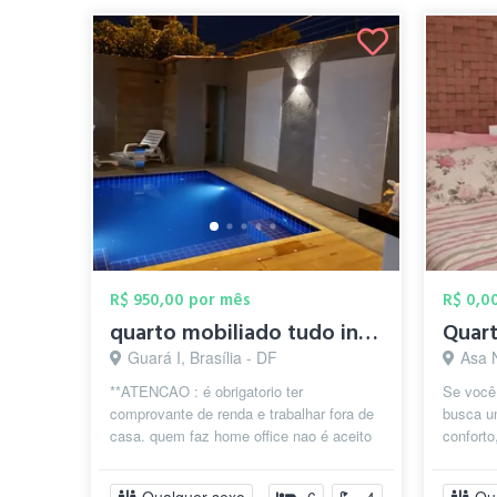
R$ 950,00 por mês
R$ 0,0
quarto mobiliado tudo insluso com piscin...
Quart
Guará I, Brasília - DF
Asa N
**ATENCAO : é obrigatorio ter
Se você
comprovante de renda e trabalhar fora de
busca u
casa. quem faz home office nao é aceito
conforto
por conta das contas que sao todas
repartiç
paga...