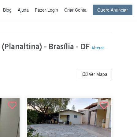
Blog
Ajuda
Fazer Login
Criar Conta
Quero Anunciar
Planaltina) - Brasília - DF
Alterar
Ver Mapa