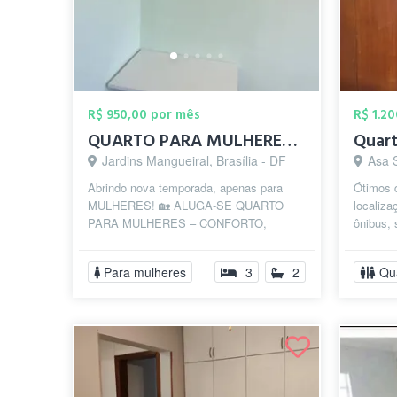
R$ 950,00 por mês
R$ 1.2
QUARTO PARA MULHERES – CONFORTO, SEGURAN...
Jardins Mangueiral, Brasília - DF
Asa S
Abrindo nova temporada, apenas para
Ótimos 
MULHERES! 🏡 ALUGA-SE QUARTO
localiza
PARA MULHERES – CONFORTO,
ônibus,
SEGURANÇA E COMODIDADE! 🔹
demais 
Quarto solteiro mobiliado com ...
UDF.
Para mulheres
3
2
Qu