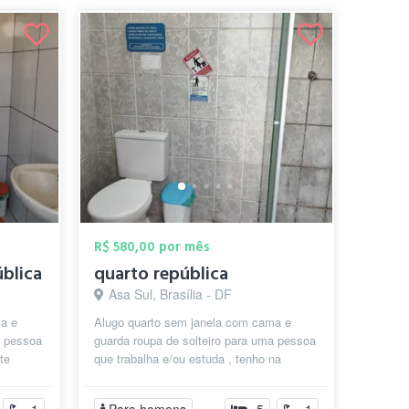
R$ 580,00 por mês
ública
quarto república
Asa Sul, Brasília - DF
a e
Alugo quarto sem janela com cama e
a pessoa
guarda roupa de solteiro para uma pessoa
te
que trabalha e/ou estuda , tenho na
a, mi...
cozinha geladeira, microondas de uso c...