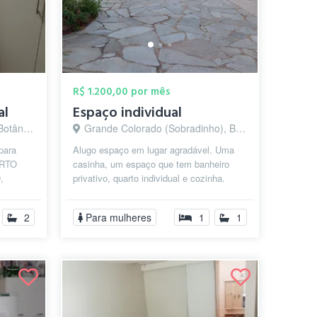
R$ 1.200,00 por mês
al
Espaço individual
lia - DF
Grande Colorado (Sobradinho), Brasília - DF
para
Alugo espaço em lugar agradável. Uma
ARTO
casinha, um espaço que tem banheiro
,
privativo, quarto individual e cozinha.
🔹
2
Para mulheres
1
1