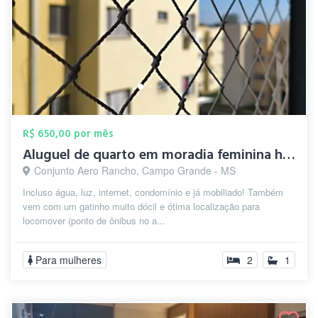
R$ 650,00 por mês
Aluguel de quarto em moradia feminina há...
Conjunto Aero Rancho, Campo Grande - MS
Incluso água, luz, internet, condomínio e já mobiliado! Também
vem com um gatinho muito dócil e ótima localização para
locomover (ponto de ônibus no a...
Para mulheres
2
1