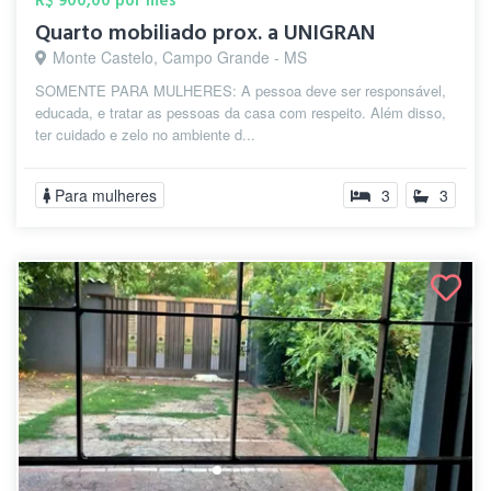
R$ 900,00 por mês
Quarto mobiliado prox. a UNIGRAN
Monte Castelo, Campo Grande - MS
SOMENTE PARA MULHERES: A pessoa deve ser responsável,
educada, e tratar as pessoas da casa com respeito. Além disso,
ter cuidado e zelo no ambiente d...
Para mulheres
3
3