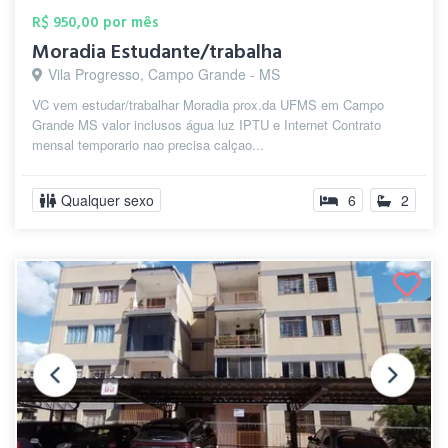
R$ 950,00 por mês
Moradia Estudante/trabalha
Vila Progresso, Campo Grande - MS
VC vem estudar/trabalhar Moradia prox.da UFMS em Campo
Grande MS valor inclusos água luz IPTU e Internet Contrato
mensal temporario nao precisa calçao...
Qualquer sexo
6
2