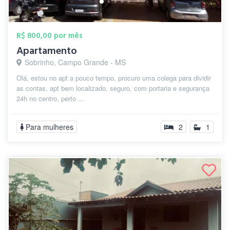
R$ 800,00 por mês
Apartamento
Sobrinho, Campo Grande - MS
Olá, estou no apt a pouco tempo, procuro uma colega para dividir
as contas, apt bem localizado, seguro, com portaria e segurança
24h no centro, perto ...
Para mulheres
2
1