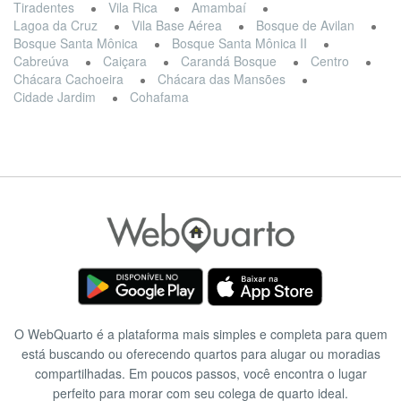
Tiradentes
Vila Rica
Amambaí
Lagoa da Cruz
Vila Base Aérea
Bosque de Avilan
Bosque Santa Mônica
Bosque Santa Mônica II
Cabreúva
Caiçara
Carandá Bosque
Centro
Chácara Cachoeira
Chácara das Mansões
Cidade Jardim
Cohafama
O WebQuarto é a plataforma mais simples e completa para quem
está buscando ou oferecendo quartos para alugar ou moradias
compartilhadas. Em poucos passos, você encontra o lugar
perfeito para morar com seu colega de quarto ideal.