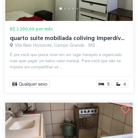
R$ 2.200,00 por mês
quarto suite mobiliada coliving Imperdív...
Vila Belo Horizonte, Campo Grande - MS
É pra você que preza viver em um lugar tranquilo e organizado
mas quer pagar um baixo valor mensal. Para você que não se
importa em compartilhar os ...
Qualquer sexo
5
4