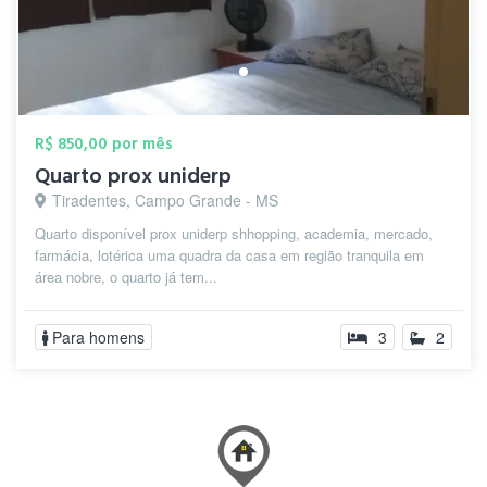
R$ 850,00 por mês
Quarto prox uniderp
Tiradentes, Campo Grande - MS
Quarto disponível prox uniderp shhopping, academia, mercado,
farmácia, lotérica uma quadra da casa em região tranquila em
área nobre, o quarto já tem...
Para homens
3
2