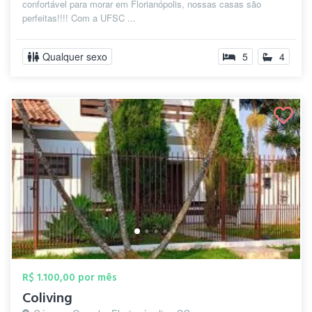
confortável para morar em Florianópolis, nossas casas são
perfeitas!!!! Com a UFSC ...
Qualquer sexo
5
4
R$ 1.100,00 por mês
Coliving