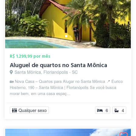
R$ 1.299,99 por mês
Aluguel de quartos no Santa Mônica
Santa Mônica, Florianópolis - SC
🏡 Nova Casa – Quartos para Alugar no Santa Mônica 📍 Eurico
Hosterno, 190 – Santa Mônica | Florianópolis Se você busca
morar bem, em uma casa espaç...
Qualquer sexo
6
4