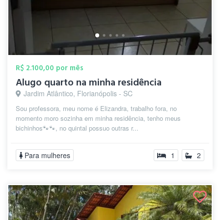
R$ 2.100,00 por mês
Alugo quarto na minha residência
Jardim Atlântico, Florianópolis - SC
Sou professora, meu nome é Elizandra, trabalho fora, no
momento moro sozinha em minha residência, tenho meus
bichinhos🐾🐾, no quintal possuo outras r...
Para mulheres
1
2