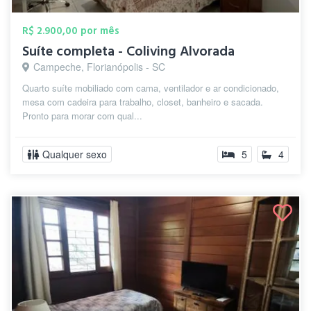
R$ 2.900,00 por mês
Suíte completa - Coliving Alvorada
Campeche, Florianópolis - SC
Quarto suíte mobiliado com cama, ventilador e ar condicionado,
mesa com cadeira para trabalho, closet, banheiro e sacada.
Pronto para morar com qual...
Qualquer sexo
5
4