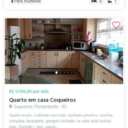
Para mulheres
2
1
R$ 1.700,00 por mês
Quarto em casa Coqueiros
Coqueiros, Florianópolis - SC
Quarto amplo, mobiliado com tudo, banheiro privativo, cozinha
completa, lavanderia, garagem fechada, no valor está incluso
tudo. Contrato 1 ano. cauçã...