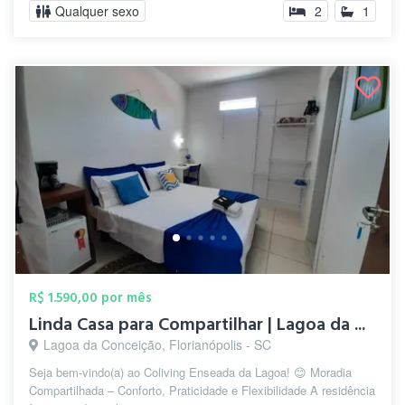
Qualquer sexo
2
1
R$ 1.590,00 por mês
Linda Casa para Compartilhar | Lagoa da ...
Lagoa da Conceição, Florianópolis - SC
Seja bem-vindo(a) ao Coliving Enseada da Lagoa! 😊 Moradia
Compartilhada – Conforto, Praticidade e Flexibilidade A residência