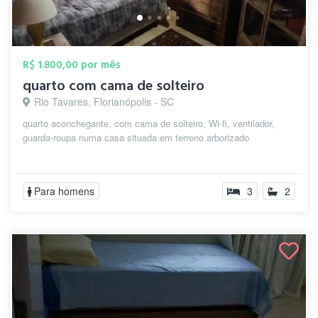
R$ 1.800,00 por mês
quarto com cama de solteiro
Rio Tavares, Florianópolis - SC
quarto aconchegante, com cama de solteiro, Wi-fi, ventilador,
guarda-roupa numa casa situada em terreno arborizado
Para homens
3
2