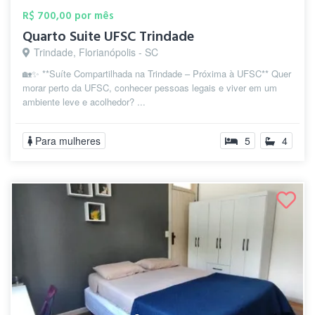
R$ 700,00 por mês
Quarto Suite UFSC Trindade
Trindade, Florianópolis - SC
🏡✨ **Suíte Compartilhada na Trindade – Próxima à UFSC** Quer
morar perto da UFSC, conhecer pessoas legais e viver em um
ambiente leve e acolhedor? ...
Para mulheres
5
4