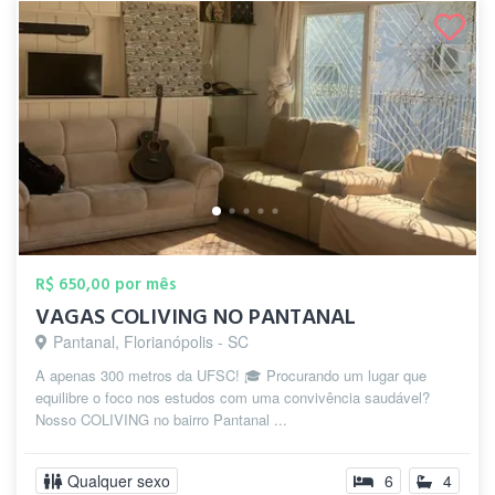
R$ 650,00 por mês
VAGAS COLIVING NO PANTANAL
Pantanal, Florianópolis - SC
A apenas 300 metros da UFSC! 🎓 Procurando um lugar que
equilibre o foco nos estudos com uma convivência saudável?
Nosso COLIVING no bairro Pantanal ...
Qualquer sexo
6
4