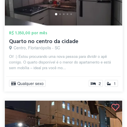
R$ 1.350,00 por mês
Quarto no centro da cidade
Centro, Florianópolis - SC
Oi! :) Estou procurando uma nova pessoa para dividir o apê
comigo. O quarto disponível é o menor do apartamento e está
sem mobília – ideal pra você mo...
Qualquer sexo
2
1