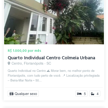
R$ 1.000,00 por mês
Quarto Individual Centro Colmeia Urbana
Centro, Florianópolis - SC
Quarto Individual no Centro 🌊 Morar bem, no melhor ponto de
Florianópolis, com tudo perto de você. 📍 Localização privilegiada
– Beira-Mar Norte • 50...
Qualquer sexo
5
4