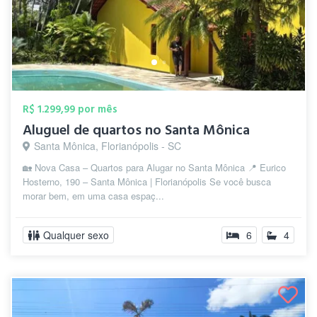
R$ 1.299,99 por mês
Aluguel de quartos no Santa Mônica
Santa Mônica, Florianópolis - SC
🏡 Nova Casa – Quartos para Alugar no Santa Mônica 📍 Eurico
Hosterno, 190 – Santa Mônica | Florianópolis Se você busca
morar bem, em uma casa espaç...
Qualquer sexo
6
4