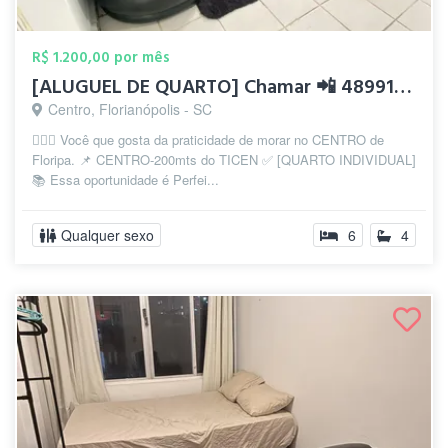
R$ 1.200,00 por mês
[ALUGUEL DE QUARTO] Chamar 📲 4899111859...
Centro, Florianópolis - SC
💁🏻‍♂️ Você que gosta da praticidade de morar no CENTRO de
Floripa. 📌 CENTRO-200mts do TICEN ✅ [QUARTO INDIVIDUAL]
📚 Essa oportunidade é Perfei...
Qualquer sexo
6
4