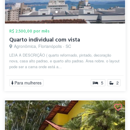
R$ 2.500,00 por mês
Quarto individual com vista
Agronômica, Florianópolis - SC
LEIA A DESCRIÇÃO ( quarto reformado, pintado, decoração
nova, casa alto padrao, e quarto alto padrao. Area nobre. o layout
pode ser a cama onde está a...
Para mulheres
5
2