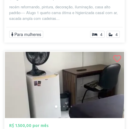
recém reformando, pintura, decoração, iluminação, casa alto
padrão---- Alugo 1 quarto cama ótima e higienizada casal com ar,
sacada ampla com cadeiras...
Para mulheres
4
4
R$ 1.500,00 por mês