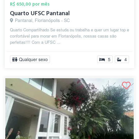
R$ 650,00 por mês
Quarto UFSC Pantanal
Pantanal, Florianópolis - SC
Quarto Compartilhado Se estuda ou trabalha e quer um lugar top e
confortável para morar em Florianópolis, nossas casas são
perfeitas!!!! Com a UFSC ...
Qualquer sexo
5
4