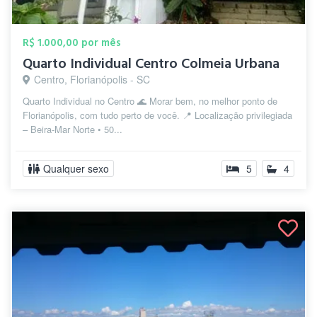
R$ 1.000,00 por mês
Quarto Individual Centro Colmeia Urbana
Centro, Florianópolis - SC
Quarto Individual no Centro 🌊 Morar bem, no melhor ponto de
Florianópolis, com tudo perto de você. 📍 Localização privilegiada
– Beira-Mar Norte • 50...
Qualquer sexo
5
4