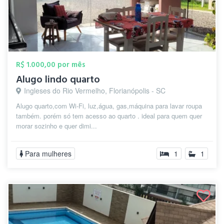
R$ 1.000,00 por mês
Alugo lindo quarto
Ingleses do Rio Vermelho, Florianópolis - SC
Alugo quarto,com Wi-Fi, luz,água, gas,máquina para lavar roupa
também. porém só tem acesso ao quarto . ideal para quem quer
morar sozinho e quer dimi...
Para mulheres
1
1