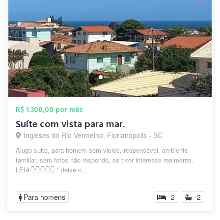
R$ 1.300,00 por mês
Suíte com vista para mar.
Ingleses do Rio Vermelho, Florianópolis - SC
Alugo suite, para homem sem vicios, responsável, ambiente
familiar. sem fotos não respondo, se tiver interesse realmente.
LEIA👇👇👇👇👇 * deixe c...
Para homens
2
2