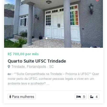
R$ 700,00 por mês
Quarto Suite UFSC Trindade
Trindade, Florianópolis - SC
🏡✨ **Suíte Compartilhada na Trindade – Próxima à UFSC** Quer
morar perto da UFSC, conhecer pessoas legais e viver em um
ambiente leve e acolhedor? ...
Para mulheres
5
4