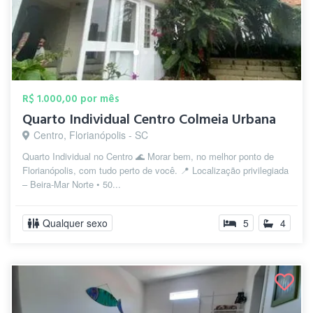
R$ 1.000,00 por mês
Quarto Individual Centro Colmeia Urbana
Centro, Florianópolis - SC
Quarto Individual no Centro 🌊 Morar bem, no melhor ponto de
Florianópolis, com tudo perto de você. 📍 Localização privilegiada
– Beira-Mar Norte • 50...
Qualquer sexo
5
4