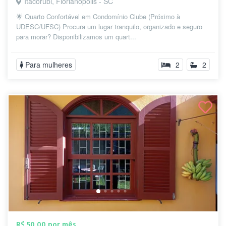
Itacorubi, Florianópolis - SC
🌟 Quarto Confortável em Condomínio Clube (Próximo à
UDESC/UFSC) Procura um lugar tranquilo, organizado e seguro
para morar? Disponibilizamos um quart...
Para mulheres
2
2
R$ 50,00 por mês