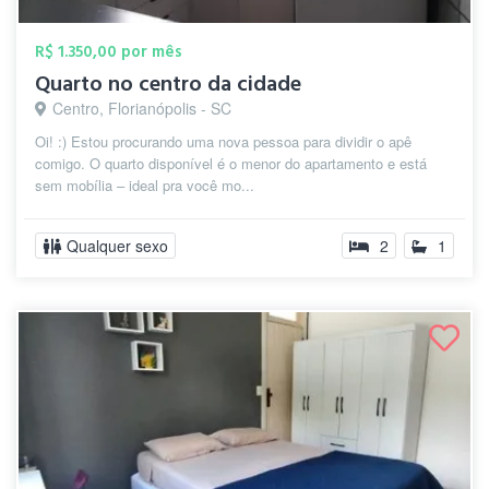
R$ 1.350,00 por mês
Quarto no centro da cidade
Centro, Florianópolis - SC
Oi! :) Estou procurando uma nova pessoa para dividir o apê
comigo. O quarto disponível é o menor do apartamento e está
sem mobília – ideal pra você mo...
Qualquer sexo
2
1