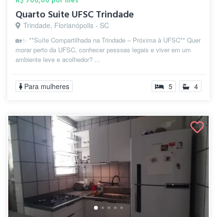
R$ 700,00 por mês
Quarto Suite UFSC Trindade
Trindade, Florianópolis - SC
🏡✨ **Suíte Compartilhada na Trindade – Próxima à UFSC** Quer
morar perto da UFSC, conhecer pessoas legais e viver em um
ambiente leve e acolhedor? ...
Para mulheres
5
4