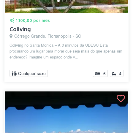
R$ 1.100,00 por mês
Coliving
Córrego Grande, Florianópolis - SC
Coliving no Santa Monica – A 3 minutos da UDESC Está
procurando um lugar para morar que seja mais do que apenas um
endereço? Imagine um espaço onde v...
Qualquer sexo
6
4