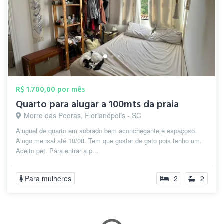
R$ 1.700,00 por mês
Quarto para alugar a 100mts da praia
Morro das Pedras, Florianópolis - SC
Aluguel de quarto em sobrado bem aconchegante e espaçoso.
Alugo mensal até 10/08. Tem que gostar de gato pois tenho um.
Aceito pet. Para entrar a p...
Para mulheres
2
2