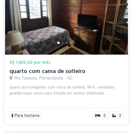
R$ 1.800,00 por mês
quarto com cama de solteiro
Rio Tavares, Florianópolis - SC
quarto aconchegante, com cama de solteiro, Wi-fi, ventilador,
guarda-roupa numa casa situada em terreno arborizado
Para homens
3
2