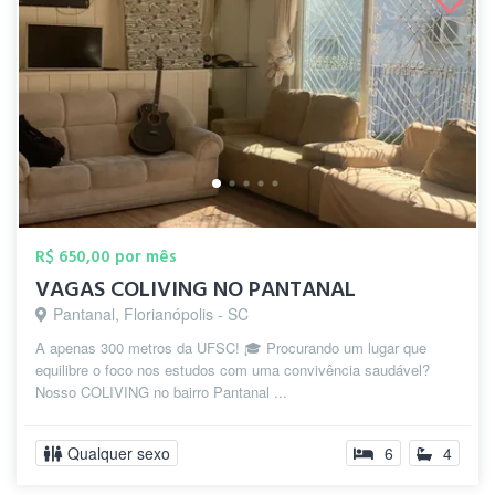
R$ 650,00 por mês
VAGAS COLIVING NO PANTANAL
Pantanal, Florianópolis - SC
A apenas 300 metros da UFSC! 🎓 Procurando um lugar que
equilibre o foco nos estudos com uma convivência saudável?
Nosso COLIVING no bairro Pantanal ...
Qualquer sexo
6
4