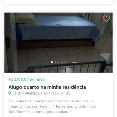
R$ 2.100,00 por mês
Alugo quarto na minha residência
Jardim Atlântico, Florianópolis - SC
Sou professora, meu nome é Elizandra, trabalho fora, no
momento moro sozinha em minha residência, tenho meus
bichinhos🐾🐾, no quintal possuo outras r...