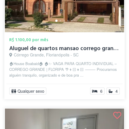
R$ 1.100,00 por mês
Aluguel de quartos mansao corrego grande...
Córrego Grande, Florianópolis - SC
🏠House Boabaid🏠 🏠✨ VAGA PARA QUARTO INDIVIDUAL –
CORREGO GRANDE | FLORIPA 🌴👦🏻👧🏻 ⸻ Procuramos
alguém tranquilo, organizado e de boa pra ...
Qualquer sexo
6
4