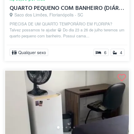
QUARTO PEQUENO COM BANHEIRO (DIÁRIA)
Saco dos Limões, Florianópolis - SC
PRECISA DE UM QUARTO TEMPORÁRIO EM FLORIPA?
Talvez possamos te ajudar 😀 Do dia 23 a 26 de julho teremos um
quarto pequeno com banheiro. Possui cama...
Qualquer sexo
6
4