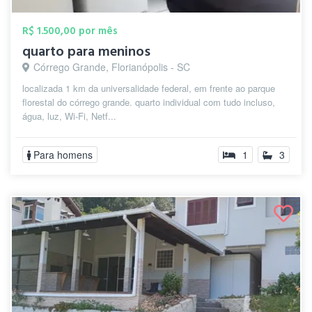
R$ 1.500,00 por mês
quarto para meninos
Córrego Grande, Florianópolis - SC
localizada 1 km da universalidade federal, em frente ao parque
florestal do córrego grande. quarto individual com tudo incluso,
água, luz, Wi-Fi, Netf...
Para homens
1
3