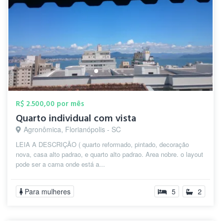
R$ 2.500,00 por mês
Quarto individual com vista
Agronômica, Florianópolis - SC
LEIA A DESCRIÇÃO ( quarto reformado, pintado, decoração
nova, casa alto padrao, e quarto alto padrao. Area nobre. o layout
pode ser a cama onde está a...
Para mulheres
5
2