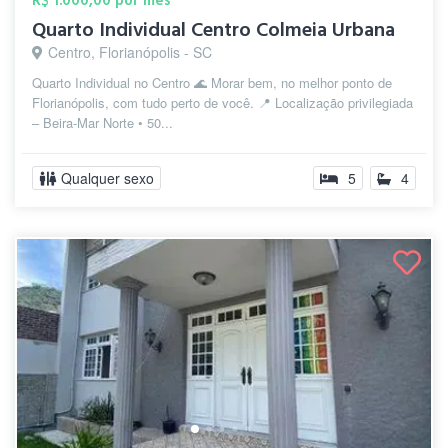
R$ 1.000,00 por mês
Quarto Individual Centro Colmeia Urbana
Centro, Florianópolis - SC
Quarto Individual no Centro 🌊 Morar bem, no melhor ponto de
Florianópolis, com tudo perto de você. 📍 Localização privilegiada
– Beira-Mar Norte • 50...
Qualquer sexo
5
4