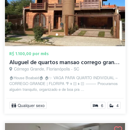
R$ 1.100,00 por mês
Aluguel de quartos mansao corrego grande...
Córrego Grande, Florianópolis - SC
🏠House Boabaid🏠 🏠✨ VAGA PARA QUARTO INDIVIDUAL –
CORREGO GRANDE | FLORIPA 🌴👦🏻👧🏻 ⸻ Procuramos
alguém tranquilo, organizado e de boa pra ...
Qualquer sexo
6
4