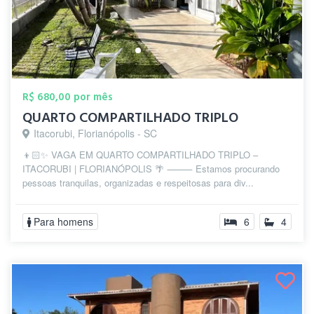
R$ 680,00 por mês
QUARTO COMPARTILHADO TRIPLO
Itacorubi, Florianópolis - SC
👦🏻✨ VAGA EM QUARTO COMPARTILHADO TRIPLO –
ITACORUBI | FLORIANÓPOLIS 🌴 ⸻ Estamos procurando
pessoas tranquilas, organizadas e respeitosas para div...
Para homens
6
4