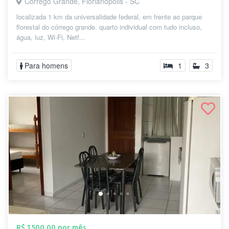
Córrego Grande, Florianópolis - SC
localizada 1 km da universalidade federal, em frente ao parque
florestal do córrego grande. quarto individual com tudo incluso,
água, luz, Wi-Fi, Netf...
Para homens
1
3
R$ 1.500,00 por mês