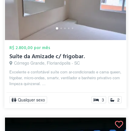
R$ 2.800,00 por mês
Suíte da Amizade c/ frigobar.
Córrego Grande, Florianópolis - SC
Excelente e confortável suíte com ar-condicionado e cama queen,
frigobar, micro-ondas, smartv, ventilador e banheiro privativo com
limpeza quinzenal. ...
Qualquer sexo
3
2