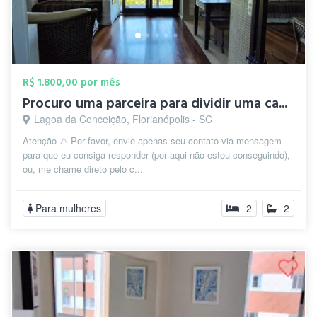
R$ 1.800,00 por mês
Procuro uma parceira para dividir uma ca...
Lagoa da Conceição, Florianópolis - SC
Atenção ⚠️ Por favor, envie apenas seu contato via mensagem
para que eu consiga responder (por aqui não estou conseguindo),
ou, me chame direto pelo c...
Para mulheres
2
2