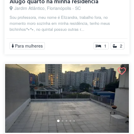
Alugo quarto na minha residência
Jardim Atlântico, Florianópolis - SC
Sou professora, meu nome é Elizandra, trabalho fora, no
momento moro sozinha em minha residência, tenho meus
bichinhos🐾🐾, no quintal possuo outras r...
Para mulheres
1
2