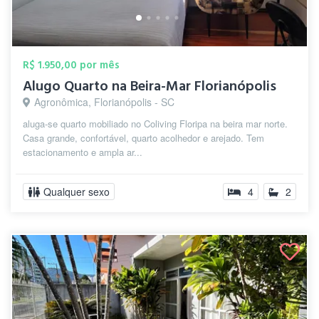
R$ 1.950,00 por mês
Alugo Quarto na Beira-Mar Florianópolis
Agronômica, Florianópolis - SC
aluga-se quarto mobiliado no Coliving Floripa na beira mar norte.
Casa grande, confortável, quarto acolhedor e arejado. Tem
estacionamento e ampla ar...
Qualquer sexo
4
2