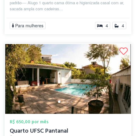
padrão---- Alugo 1 quarto cama ótima e higienizada casal com ar,
sacada ampla com cadeiras...
Para mulheres
4
4
R$ 650,00 por mês
Quarto UFSC Pantanal