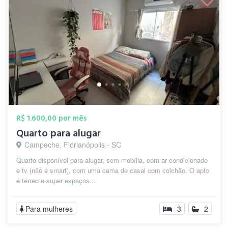
R$ 1.600,00 por mês
Quarto para alugar
Campeche, Florianópolis - SC
Quarto disponível para alugar, sem mobília, com ar condicionado
e tv (não é smart), com uma cama de casal com colchão. O apto
é térreo e super espaços...
Para mulheres
3
2