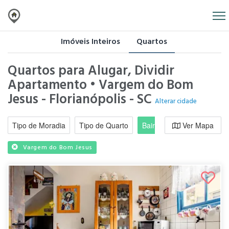
Imóveis Inteiros
Quartos
Quartos para Alugar, Dividir
Apartamento • Vargem do Bom
Jesus - Florianópolis - SC
Alterar cidade
Tipo de Moradia
Tipo de Quarto
Bairro / Região
Ver Mapa
Moradi
Vargem do Bom Jesus