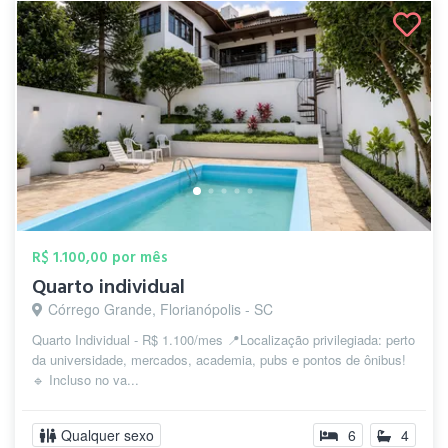
R$ 1.100,00 por mês
Quarto individual
Córrego Grande, Florianópolis - SC
Quarto Individual - R$ 1.100/mes 📍Localização privilegiada: perto
da universidade, mercados, academia, pubs e pontos de ônibus!
🔹 Incluso no va...
Qualquer sexo
6
4