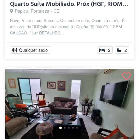
Quarto Suíte Mobiliado. Próx (HGF, RIOMA...
Papicu, Fortaleza - CE
Nove, Vinte e um, Setenta, Quarenta e sete, Quarenta e três. É
meu zap do DDD(oitenta e cinco) 01 Opção R$ 900,00. * SEM
CAUÇÃO. * Ler DETALHES...
Qualquer sexo
2
2