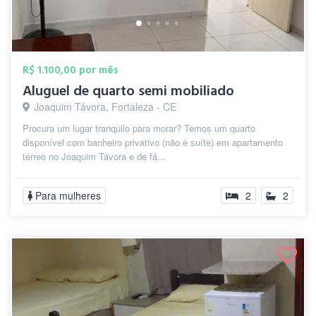
R$ 1.100,00 por mês
Aluguel de quarto semi mobiliado
Joaquim Távora, Fortaleza - CE
Procura um lugar tranquilo para morar? Temos um quarto
disponível com banheiro privativo (não é suíte) em apartamento
térreo no Joaquim Távora e de fá...
Para mulheres
2
2