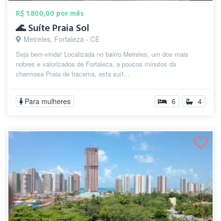
R$ 1.800,00 por mês
🌊 Suíte Praia Sol
Meireles, Fortaleza - CE
Seja bem-vinda! Localizada no bairro Meireles, um dos mais
nobres e valorizados de Fortaleza, a poucos minutos da
charmosa Praia de Iracema, esta suít...
Para mulheres
6
4