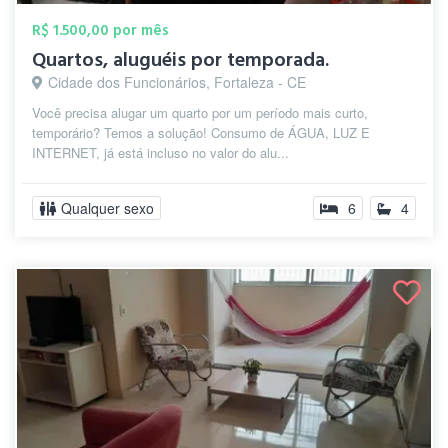
R$ 1.500,00 por mês
Quartos, aluguéis por temporada.
Cidade dos Funcionários, Fortaleza - CE
Você precisa alugar um quarto por um período mais curto,
temporário? Temos a solução! Consumo de ÁGUA, LUZ E
INTERNET, já está incluso no valor do alu...
Qualquer sexo
6
4