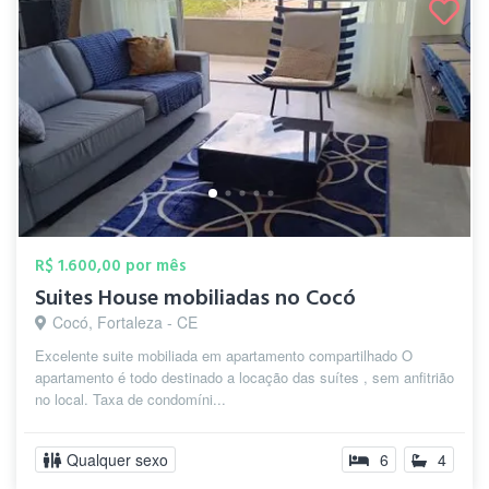
R$ 1.600,00 por mês
Suites House mobiliadas no Cocó
Cocó, Fortaleza - CE
Excelente suite mobiliada em apartamento compartilhado O
apartamento é todo destinado a locação das suítes , sem anfitrião
no local. Taxa de condomíni...
Qualquer sexo
6
4