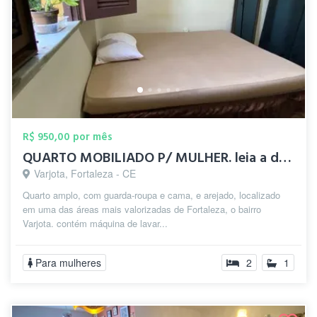
R$ 950,00 por mês
QUARTO MOBILIADO P/ MULHER. leia a descr...
Varjota, Fortaleza - CE
Quarto amplo, com guarda-roupa e cama, e arejado, localizado
em uma das áreas mais valorizadas de Fortaleza, o bairro
Varjota. contém máquina de lavar...
Para mulheres
2
1