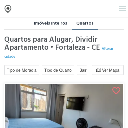
Imóveis Inteiros
Quartos
Quartos para Alugar, Dividir
Apartamento • Fortaleza - CE
Alterar
cidade
Tipo de Moradia
Tipo de Quarto
Bairro / Região
Ver Mapa
Moradi