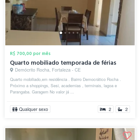
R$ 700,00 por mês
Quarto mobiliado temporada de férias
Demócrito Rocha, Fortaleza - CE
Quarto mobiliado,em residência . Bairro Democrático Rocha .
Próximo a shoppings, Sesi, academias , terminais, lagoa e
Parangaba. Garagem No valor já ...
Qualquer sexo
2
2