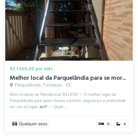
R$ 1.000,00 por mês
Melhor local da Parquelândia para se mor...
Parquelândia, Fortaleza - CE
Bem-vindo(a) ao Residencial SiLLENI! ✨ O melhor lugar da
Parquelândia para quem busca conforto, segurança e praticidade
em um só lugar. 🏡💙 ✅ Quart...
Qualquer sexo
6
4