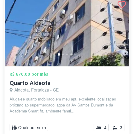
R$ 870,00 por mês
Quarto Aldeota
Aldeota, Fortaleza - CE
Aluga-se quarto mobiliado em meu apt, excelente localização
próximo ao supermercado lagoa da Av Santos Dumont e da
Academia Smart fit, ambiente famil...
Qualquer sexo
4
3