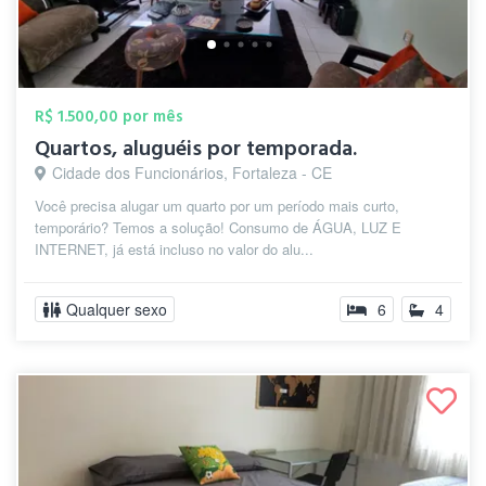
R$ 1.500,00 por mês
Quartos, aluguéis por temporada.
Cidade dos Funcionários, Fortaleza - CE
Você precisa alugar um quarto por um período mais curto,
temporário? Temos a solução! Consumo de ÁGUA, LUZ E
INTERNET, já está incluso no valor do alu...
Qualquer sexo
6
4