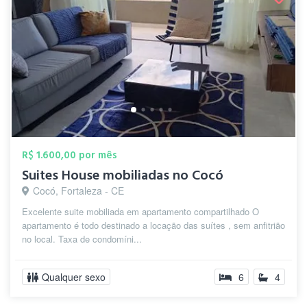
R$ 1.600,00 por mês
Suites House mobiliadas no Cocó
Cocó, Fortaleza - CE
Excelente suite mobiliada em apartamento compartilhado O
apartamento é todo destinado a locação das suítes , sem anfitrião
no local. Taxa de condomíni...
Qualquer sexo
6
4