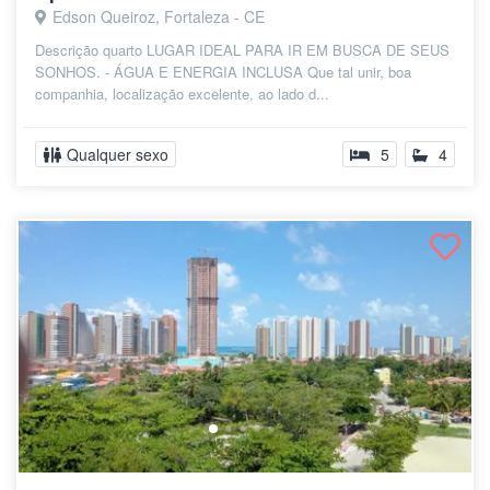
Edson Queiroz, Fortaleza - CE
Descrição quarto LUGAR IDEAL PARA IR EM BUSCA DE SEUS
SONHOS. - ÁGUA E ENERGIA INCLUSA Que tal unir, boa
companhia, localização excelente, ao lado d...
Qualquer sexo
5
4