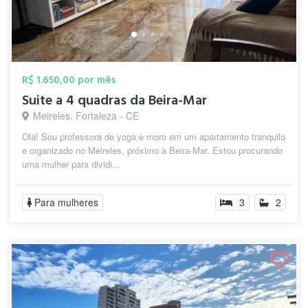
R$ 1.650,00 por mês
Suite a 4 quadras da Beira-Mar
Meireles, Fortaleza - CE
Olá! Sou professora de yoga e moro em um apartamento tranquilo
e organizado no Meireles, próximo à Beira-Mar. Estou procurando
uma mulher para dividi...
Para mulheres
3
2