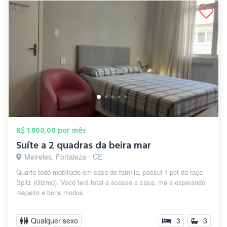
R$ 1.800,00 por mês
Suíte a 2 quadras da beira mar
Meireles, Fortaleza - CE
Quarto todo mobiliado em casa de família, possui 1 pet da raça
Spitz (Gizmo). Você terá total a acesso a casa, ma e esperando
respeito e bons modos.
Qualquer sexo
3
3