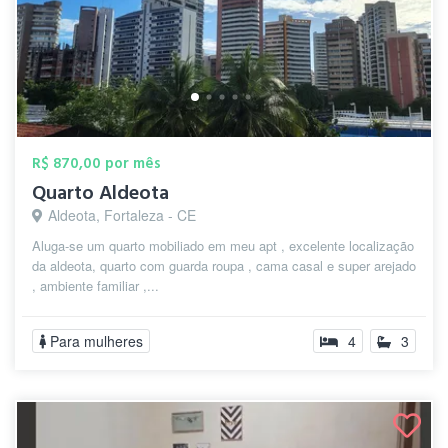
R$ 870,00 por mês
Quarto Aldeota
Aldeota, Fortaleza - CE
Aluga-se um quarto mobiliado em meu apt , excelente localização
da aldeota, quarto com guarda roupa , cama casal e super arejado
, ambiente familiar ,...
Para mulheres
4
3