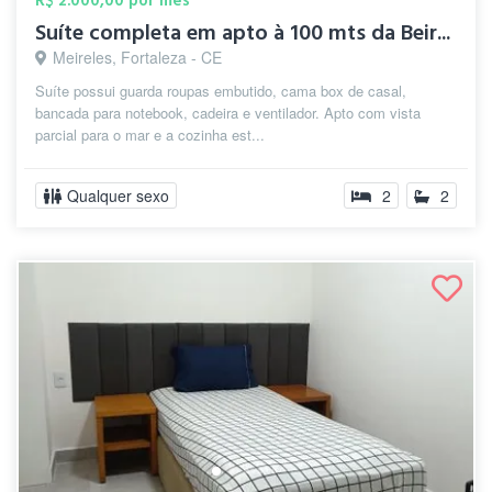
R$ 2.000,00 por mês
Suíte completa em apto à 100 mts da Beir...
Meireles, Fortaleza - CE
Suíte possui guarda roupas embutido, cama box de casal,
bancada para notebook, cadeira e ventilador. Apto com vista
parcial para o mar e a cozinha est...
Qualquer sexo
2
2