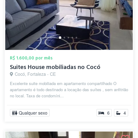
R$ 1.600,00 por mês
Suites House mobiliadas no Cocó
Cocó, Fortaleza - CE
Excelente suite mobiliada em apartamento compartilhado O
apartamento é todo destinado a locação das suítes , sem anfitrião
no local. Taxa de condomíni...
Qualquer sexo
6
4