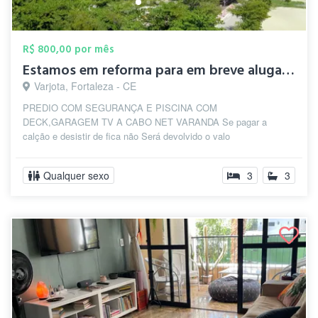
R$ 800,00 por mês
Estamos em reforma para em breve alugar ...
Varjota, Fortaleza - CE
PREDIO COM SEGURANÇA E PISCINA COM
DECK,GARAGEM TV A CABO NET VARANDA Se pagar a
calção e desistir de fica não Será devolvido o valo
Qualquer sexo
3
3