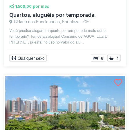
R$ 1.500,00 por mês
Quartos, aluguéis por temporada.
Cidade dos Funcionários, Fortaleza - CE
Você precisa alugar um quarto por um período mais curto,
temporário? Temos a solução! Consumo de ÁGUA, LUZ E
INTERNET, já está incluso no valor do alu...
Qualquer sexo
6
4