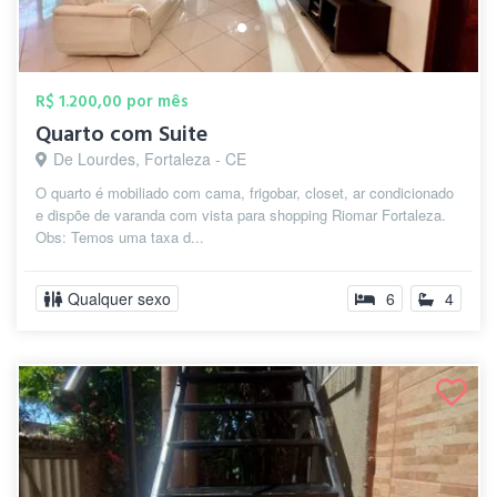
R$ 1.200,00 por mês
Quarto com Suite
De Lourdes, Fortaleza - CE
O quarto é mobiliado com cama, frigobar, closet, ar condicionado
e dispõe de varanda com vista para shopping Riomar Fortaleza.
Obs: Temos uma taxa d...
Qualquer sexo
6
4