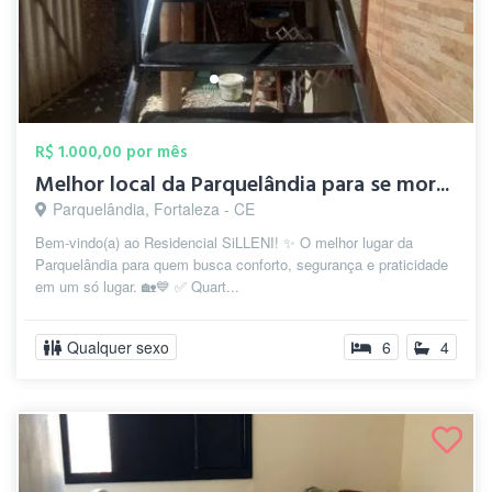
R$ 1.000,00 por mês
Melhor local da Parquelândia para se mor...
Parquelândia, Fortaleza - CE
Bem-vindo(a) ao Residencial SiLLENI! ✨ O melhor lugar da
Parquelândia para quem busca conforto, segurança e praticidade
em um só lugar. 🏡💙 ✅ Quart...
Qualquer sexo
6
4