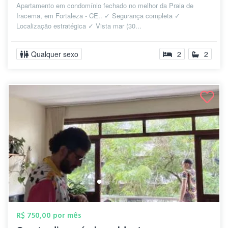
Apartamento em condomínio fechado no melhor da Praia de
Iracema, em Fortaleza - CE.. ✓ Segurança completa ✓
Localização estratégica ✓ Vista mar (30...
Qualquer sexo
2
2
R$ 750,00 por mês