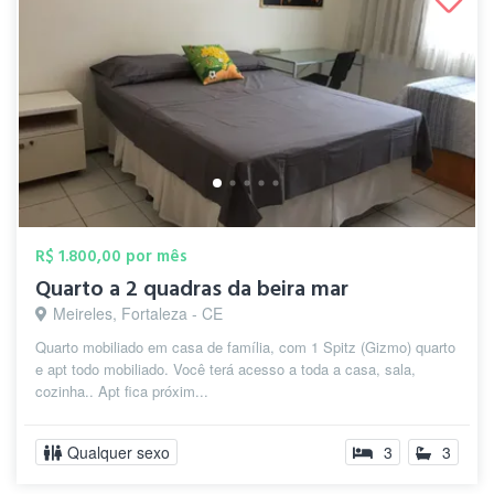
R$ 1.800,00 por mês
Quarto a 2 quadras da beira mar
Meireles, Fortaleza - CE
Quarto mobiliado em casa de família, com 1 Spitz (Gizmo) quarto
e apt todo mobiliado. Você terá acesso a toda a casa, sala,
cozinha.. Apt fica próxim...
Qualquer sexo
3
3