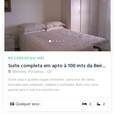
R$ 2.000,00 por mês
Suíte completa em apto à 100 mts da Beir...
Meireles, Fortaleza - CE
Suíte possui guarda roupas embutido, cama box de casal,
bancada para notebook, cadeira e ventilador. Apto com vista
parcial para o mar e a cozinha est...
Qualquer sexo
2
2