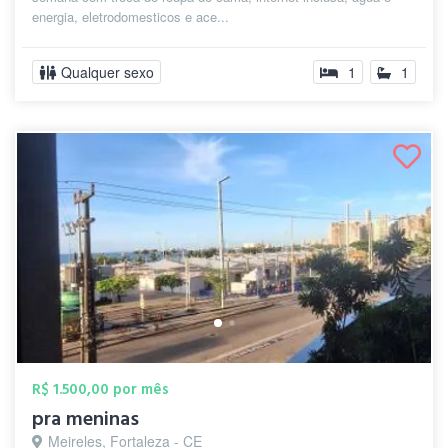
energia, eletrodomesticos e ace...
Qualquer sexo
1
1
R$ 1.500,00 por mês
pra meninas
Meireles, Fortaleza - CE