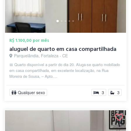
R$ 1.100,00 por mês
aluguel de quarto em casa compartilhada
Parquelândia, Fortaleza - CE
📅 Quarto disponível a partir do dia 20. Aluga-se quarto mobiliado
em casa compartilhada, em excelente localização, na Rua
Moreira de Sousa, – Apto....
Qualquer sexo
3
3