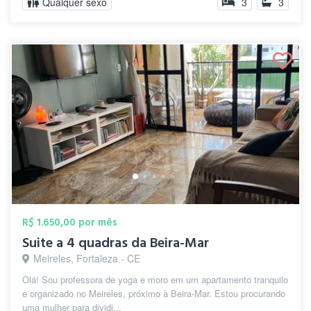
Qualquer sexo
3
3
R$ 1.650,00 por mês
Suite a 4 quadras da Beira-Mar
Meireles, Fortaleza - CE
Olá! Sou professora de yoga e moro em um apartamento tranquilo
e organizado no Meireles, próximo à Beira-Mar. Estou procurando
uma mulher para dividi...