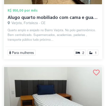
R$ 950,00 por mês
Alugo quarto mobiliado com cama e guarda...
Varjota, Fortaleza - CE
Quarto amplo e arejado no Bairro Varjota. No polo gastronômico.
Bem centralizado. Supermercados, academias, padarias ,
transporte público tudo próximo...
Para mulheres
2
1