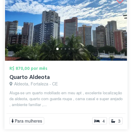
R$ 870,00 por mês
Quarto Aldeota
Aldeota, Fortaleza - CE
Aluga-se um quarto mobiliado em meu apt , excelente localização
da aldeota, quarto com guarda roupa , cama casal e super arejado
, ambiente familiar ,...
Para mulheres
4
3