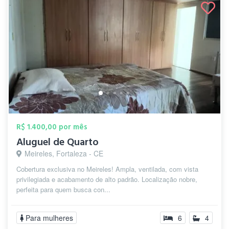
R$ 1.400,00 por mês
Aluguel de Quarto
Meireles, Fortaleza - CE
Cobertura exclusiva no Meireles! Ampla, ventilada, com vista
privilegiada e acabamento de alto padrão. Localização nobre,
perfeita para quem busca con...
Para mulheres
6
4