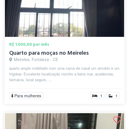
R$ 1.000,00 por mês
Quarto para moças no Meireles
Meireles, Fortaleza - CE
quarto amplo mobiliado com uma cama de casal um armário e um
frigobar. Excelente localização vizinho a beira mar, academias,
farmácia, local seguro, ...
Para mulheres
1
1