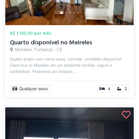
R$ 1.150,00 por mês
Quarto disponível no Meireles
Meireles, Fortaleza - CE
Quarto amplo com cama casal, comoda, ventilador disponível.
Casa fica no Meireles em um ambiente familiar, seguro e
confortável. Prezamos por limpeza ...
Qualquer sexo
4
3