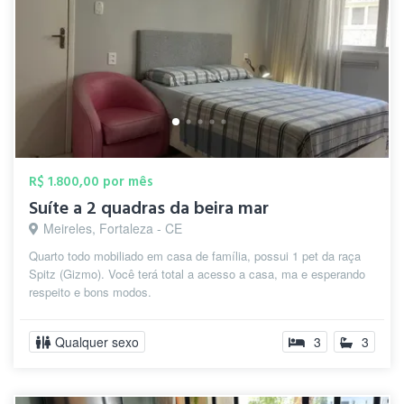
R$ 1.800,00 por mês
Suíte a 2 quadras da beira mar
Meireles, Fortaleza - CE
Quarto todo mobiliado em casa de família, possui 1 pet da raça
Spitz (Gizmo). Você terá total a acesso a casa, ma e esperando
respeito e bons modos.
Qualquer sexo
3
3