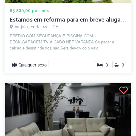
R$ 800,00 por mês
Estamos em reforma para em breve alugar ...
Varjota, Fortaleza - CE
PREDIO COM SEGURANÇA E PISCINA COM
DECK,GARAGEM TV A CABO NET VARANDA Se pagar a
calção e desistir de fica não Será devolvido o valo
Qualquer sexo
3
3