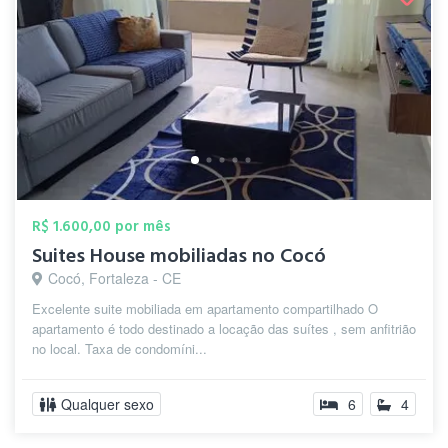
R$ 1.600,00 por mês
Suites House mobiliadas no Cocó
Cocó, Fortaleza - CE
Excelente suite mobiliada em apartamento compartilhado O
apartamento é todo destinado a locação das suítes , sem anfitrião
no local. Taxa de condomíni...
Qualquer sexo
6
4