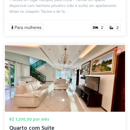
disponível com banheiro privativo (não é suíte) em apartamento
térreo no Joaquim Távora e de fá...
Para mulheres
2
2
R$ 1.200,00 por mês
Quarto com Suite