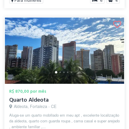
Para mulheres
6
4
R$ 870,00 por mês
Quarto Aldeota
Aldeota, Fortaleza - CE
Aluga-se um quarto mobiliado em meu apt , excelente localização
da aldeota, quarto com guarda roupa , cama casal e super arejado
, ambiente familiar ,...