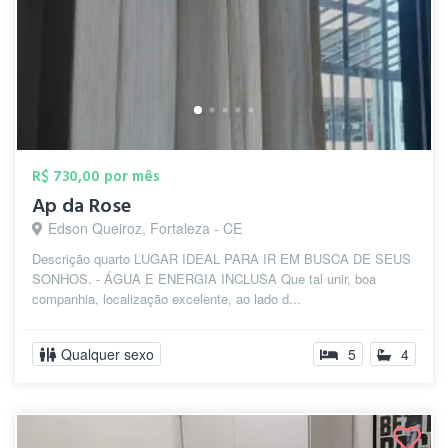
R$ 730,00 por mês
Ap da Rose
Edson Queiroz, Fortaleza - CE
Descrição quarto LUGAR IDEAL PARA IR EM BUSCA DE SEUS
SONHOS. - ÁGUA E ENERGIA INCLUSA Que tal unir, boa
companhia, localização excelente, ao lado d...
Qualquer sexo
5
4