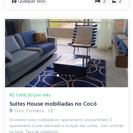
Qualquer sexo
2
2
R$ 1.600,00 por mês
Suites House mobiliadas no Cocó
Cocó, Fortaleza - CE
Excelente suite mobiliada em apartamento compartilhado O
apartamento é todo destinado a locação das suítes , sem anfitrião
no local. Taxa de condomíni...