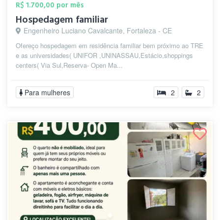
R$ 1.700,00 por mês
Hospedagem familiar
Engenheiro Luciano Cavalcante, Fortaleza - CE
Ofereço hospedagem em residência familiar bem próximo ao TRE
e as universidades( UNIFOR ,UNINASSAU,Estácio,shoppings
centers( Via Sul,Reserva- Open Ma...
Para mulheres
2
2