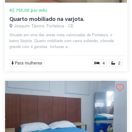
R$ 750,00 por mês
Quarto mobiliado na varjota.
Joaquim Távora, Fortaleza - CE
Situado em uma das áreas mais valorizadas de Fortaleza, o
bairro Varjota. Quarto mobiliado com cama solteirão, cômoda
grande com 4 gavetas. Inclusas a...
Para mulheres
4
2