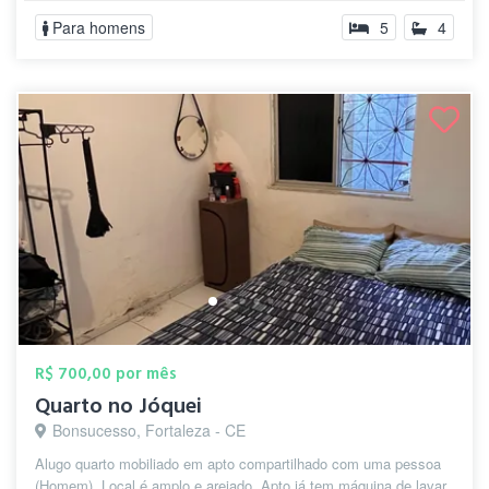
Para homens
5
4
R$ 700,00 por mês
Quarto no Jóquei
Bonsucesso, Fortaleza - CE
Alugo quarto mobiliado em apto compartilhado com uma pessoa
(Homem). Local é amplo e arejado. Apto já tem máquina de lavar,