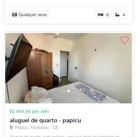
Qualquer sexo
6
4
R$ 900,00 por mês
aluguel de quarto - papicu
Papicu, Fortaleza - CE
Aluguel de quarto, tudo incluso, uma rua atrás do shopping rio