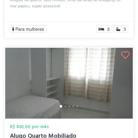
mar papicu, super acessivel.
Para mulheres
3
3
R$ 830,00 por mês
Alugo Quarto Mobiliado