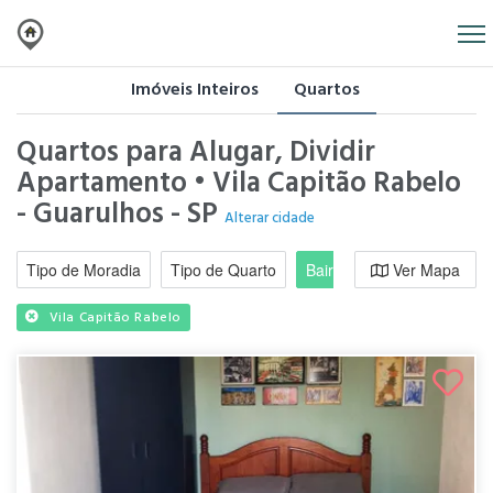
Imóveis Inteiros
Quartos
Quartos para Alugar, Dividir
Apartamento • Vila Capitão Rabelo
- Guarulhos - SP
Alterar cidade
Tipo de Moradia
Tipo de Quarto
Bairro / Região
Ver Mapa
Moradi
Vila Capitão Rabelo