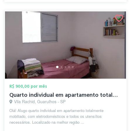
R$ 900,00 por mês
Quarto individual em apartamento totalme...
Vila Rachid, Guarulhos - SP
Olá! Alugo quarto individual em apartamento totalmente
mobiliado, com eletrodomésticos e todos os utensílios
necessários. Localizado na melhor região ...