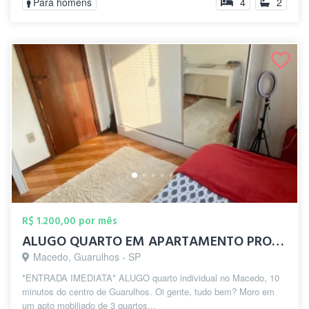
Para homens
4
2
R$ 1.200,00 por mês
ALUGO QUARTO EM APARTAMENTO PROX CENTRO ...
Macedo, Guarulhos - SP
*ENTRADA IMEDIATA* ALUGO quarto individual no Macedo, 10
minutos do centro de Guarulhos. Oi gente, tudo bem? Moro em
um apto mobiliado de 3 quartos...