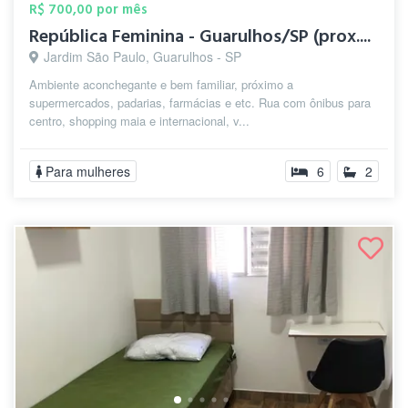
R$ 700,00 por mês
República Feminina - Guarulhos/SP (prox....
Jardim São Paulo, Guarulhos - SP
Ambiente aconchegante e bem familiar, próximo a
supermercados, padarias, farmácias e etc. Rua com ônibus para
centro, shopping maia e internacional, v...
Para mulheres
6
2