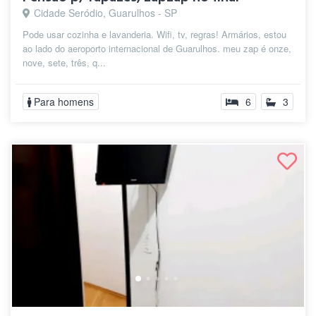
Cidade Seródio, Guarulhos - SP
Pode usar cozinha e lavanderia. Wifi, tv, regras! Armários, estou
ao lado do aeroporto internacional de Guarulhos. meu zap é onze,
nove, sete, três, q...
Para homens
6
3