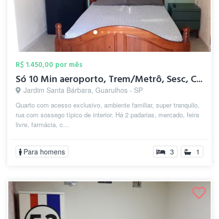
R$ 1.450,00 por mês
Só 10 Min aeroporto, Trem/Metrô, Sesc, C...
Jardim Santa Bárbara, Guarulhos - SP
Quarto com acesso exclusivo, ambiente familiar, super tranquilo,
rua com sossego típico de interior. Há 2 padarias, mercado, feira
livre, farmácia, c...
Para homens
3
1