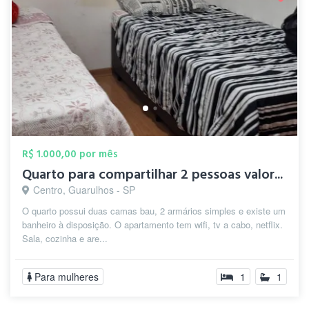
R$ 1.000,00 por mês
Quarto para compartilhar 2 pessoas valor...
Centro, Guarulhos - SP
O quarto possui duas camas bau, 2 armários simples e existe um
banheiro à disposição. O apartamento tem wifi, tv a cabo, netflix.
Sala, cozinha e are...
Para mulheres
1
1