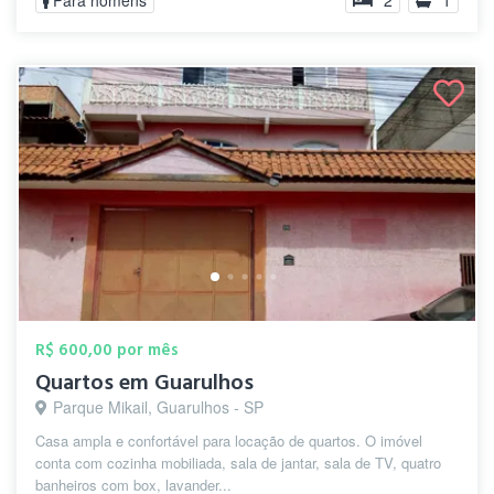
Para homens
2
1
R$ 600,00 por mês
Quartos em Guarulhos
Parque Mikail, Guarulhos - SP
Casa ampla e confortável para locação de quartos. O imóvel
conta com cozinha mobiliada, sala de jantar, sala de TV, quatro
banheiros com box, lavander...