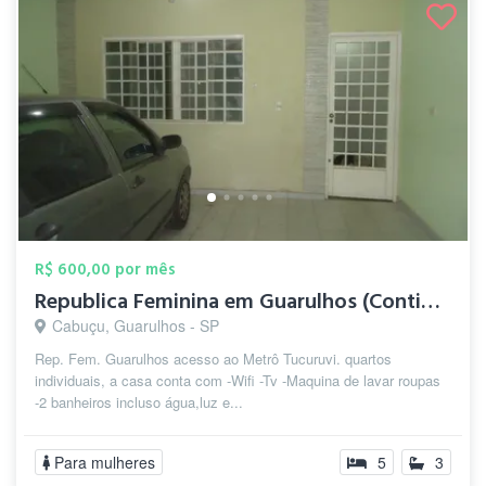
R$ 600,00 por mês
Republica Feminina em Guarulhos (Contine...
Cabuçu, Guarulhos - SP
Rep. Fem. Guarulhos acesso ao Metrô Tucuruvi. quartos
individuais, a casa conta com -Wifi -Tv -Maquina de lavar roupas
-2 banheiros incluso água,luz e...
Para mulheres
5
3