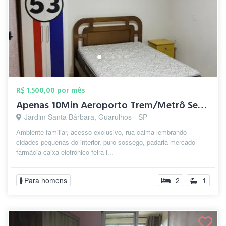
R$ 1.500,00 por mês
Apenas 10Min Aeroporto Trem/Metrô Sesc C...
Jardim Santa Bárbara, Guarulhos - SP
Ambiente familiar, acesso exclusivo, rua calma lembrando
cidades pequenas do interior, puro sossego, padaria mercado
farmácia caixa eletrônico feira l...
Para homens
2
1