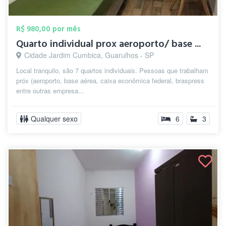
R$ 980,00 por mês
Quarto individual prox aeroporto/ base ...
Cidade Jardim Cumbica, Guarulhos - SP
Local tranquilo, são 7 quartos individuais. Pessoas que trabalham
próx (aeroporto, base aérea, caixa econômica federal, braspress
entre outras empresa...
Qualquer sexo
6
3