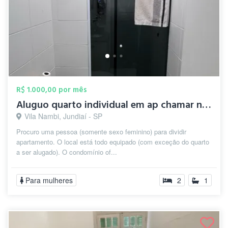
R$ 1.000,00 por mês
Aluguo quarto individual em ap chamar no...
Vila Nambi, Jundiaí - SP
Procuro uma pessoa (somente sexo feminino) para dividir
apartamento. O local está todo equipado (com exceção do quarto
a ser alugado). O condomínio of...
Para mulheres
2
1