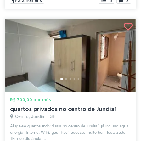
Para homens
6
2
R$ 700,00 por mês
quartos privados no centro de Jundiaí
Centro, Jundiaí - SP
Aluga-se quartos individuais no centro de jundiaí, já incluso água,
energia, Internet WiFi, gás. Fácil acesso, muito bem localizado
1km de distância ...