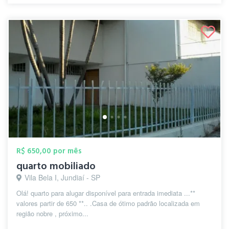
R$ 650,00 por mês
quarto mobiliado
Vila Bela I, Jundiaí - SP
Olá! quarto para alugar disponível para entrada imediata ...**
valores partir de 650 **.. .Casa de ótimo padrão localizada em
região nobre , próximo...