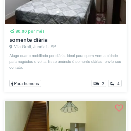
R$ 80,00 por mês
somente diária
Vila Graff, Jundiaí - SP
Alugo quarto mobiliado por diária. ideal para quem vem a cidade
para negócios e volta. Esse anúncio é somente diárias, envie seu
contato.
Para homens
2
4