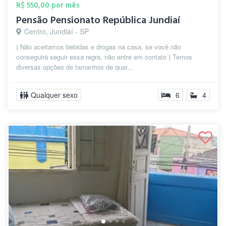
R$ 550,00 por mês
Pensão Pensionato República Jundiaí
Centro, Jundiaí - SP
( Não aceitamos bebidas e drogas na casa, se você não
conseguirá seguir essa regra, não entre em contato ) Temos
diversas opções de tamanhos de quar...
Qualquer sexo
6
4