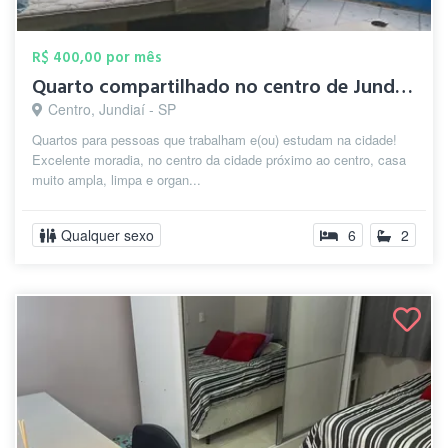
R$ 400,00 por mês
Quarto compartilhado no centro de Jundia...
Centro, Jundiaí - SP
Quartos para pessoas que trabalham e(ou) estudam na cidade!
Excelente moradia, no centro da cidade próximo ao centro, casa
muito ampla, limpa e organ...
Qualquer sexo
6
2