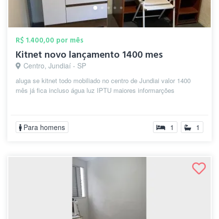
R$ 1.400,00 por mês
Kitnet novo lançamento 1400 mes
Centro, Jundiaí - SP
aluga se kitnet todo mobiliado no centro de Jundiai valor 1400
mês já fica incluso água luz IPTU maiores informarções
Para homens
1
1