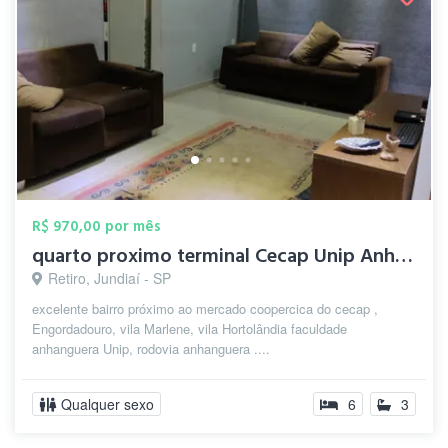
R$ 970,00 por mês
quarto proximo terminal Cecap Unip Anhan...
Retiro, Jundiaí - SP
excelente bairro próximo ao mercado coopercica do cecap ,
Engordadouro, vila Marlene, vila Hortolândia faculdade
anhanguera Unip, rodovia anhanguera ....
Qualquer sexo
6
3