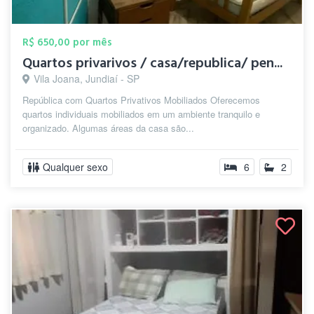
R$ 650,00 por mês
Quartos privarivos / casa/republica/ pen...
Vila Joana, Jundiaí - SP
República com Quartos Privativos Mobiliados Oferecemos
quartos individuais mobiliados em um ambiente tranquilo e
organizado. Algumas áreas da casa são...
Qualquer sexo
6
2