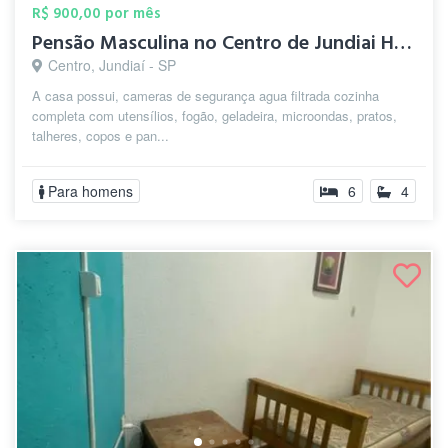
R$ 900,00 por mês
Pensão Masculina no Centro de Jundiai Ho...
Centro, Jundiaí - SP
A casa possui, cameras de segurança agua filtrada cozinha
completa com utensílios, fogão, geladeira, microondas, pratos,
talheres, copos e pan...
Para homens
6
4