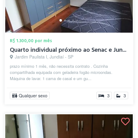
R$ 1.300,00 por mês
Quarto individual próximo ao Senac e Jun...
Jardim Paulista I, Jundiaí - SP
prazo mínimo 1 mês, não necessita contrato . Cozinha
compartilhada equipada com geladeira fogão microondas.
Máquina de lavar. 1 cama de casal e um gu...
Qualquer sexo
3
3