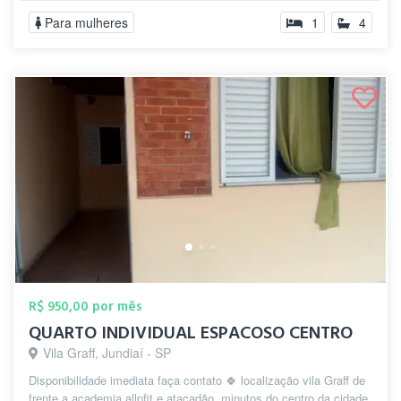
Para mulheres
1
4
R$ 950,00 por mês
QUARTO INDIVIDUAL ESPACOSO CENTRO
Vila Graff, Jundiaí - SP
Disponibilidade imediata faça contato 🍀 localização vila Graff de
frente a academia allpfit e atacadão ,minutos do centro da cidade