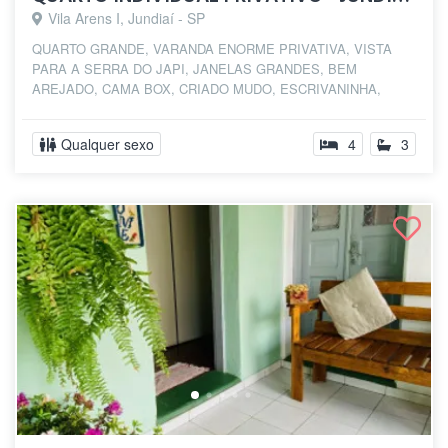
Vila Arens I, Jundiaí - SP
QUARTO GRANDE, VARANDA ENORME PRIVATIVA, VISTA
PARA A SERRA DO JAPI, JANELAS GRANDES, BEM
AREJADO, CAMA BOX, CRIADO MUDO, ESCRIVANINHA,
CADEIRA, ARMÁR...
Qualquer sexo
4
3