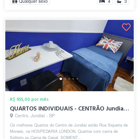
Qualquer sexo
4
3
R$ 955,00 por mês
QUARTOS INDIVIDUAIS - CENTRÃO Jundiaí c...
Centro, Jundiaí - SP
Os melhores Quartos do Centro de Jundiaí estão Rua Siqueira de
Moraes, na HOSPEDARIA LONDON. Quartos com cama de
Solteiro ou Cama de Casal, SOMENT...