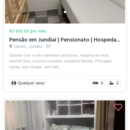
R$ 650,00 por mês
Pensão em Jundiaí | Pensionato | Hospeda...
Centro, Jundiaí - SP
Quartos com e sem banheiros privativos, máquina de lavar,
internet fibra, cozinha completa, ambiente familiar. Principais
regras: sem drogas, sem beb...
Qualquer sexo
6
3