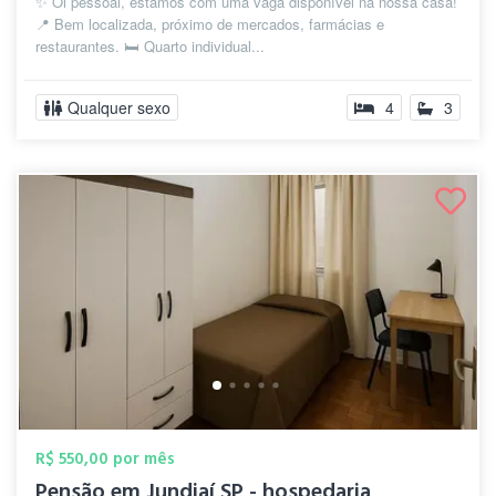
✨ Oi pessoal, estamos com uma vaga disponível na nossa casa!
📍 Bem localizada, próximo de mercados, farmácias e
restaurantes. 🛏️ Quarto individual...
Qualquer sexo
4
3
R$ 550,00 por mês
Pensão em Jundiaí SP - hospedaria