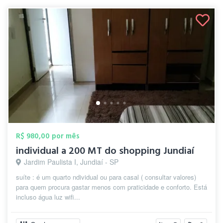
R$ 980,00 por mês
individual a 200 MT do shopping Jundiaí
Jardim Paulista I, Jundiaí - SP
suíte : é um quarto ndividual ou para casal ( consultar valores)
para quem procura gastar menos com praticidade e conforto. Está
incluso água luz wifi...