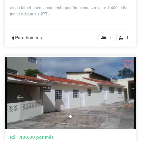
aluga kitnet novo lançamento padrão executivo valor 1,400 já fica
incluso água luz IPTU
Para homens
1
1
R$ 1.400,00 por mês