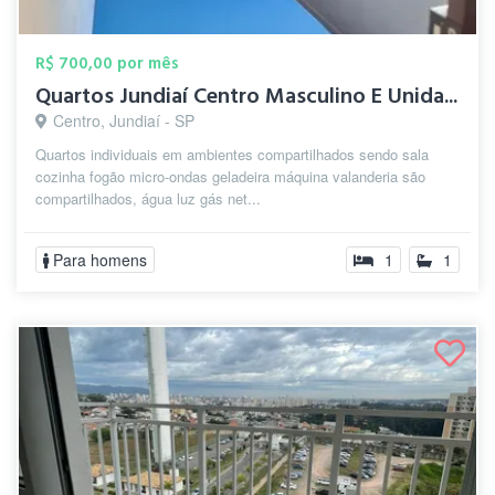
R$ 700,00 por mês
Quartos Jundiaí Centro Masculino E Unida...
Centro, Jundiaí - SP
Quartos individuais em ambientes compartilhados sendo sala
cozinha fogão micro-ondas geladeira máquina valanderia são
compartilhados, água luz gás net...
Para homens
1
1