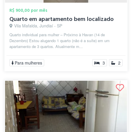
R$ 900,00 por mês
Quarto em apartamento bem localizado
Vila Mafalda, Jundiaí - SP
Quarto individual para mulher – Próximo à Havan (14 de
Dezembro) Estou alugando 1 quarto (não é a suíte) em um
apartamento de 3 quartos. Atualmente m...
Para mulheres
3
2