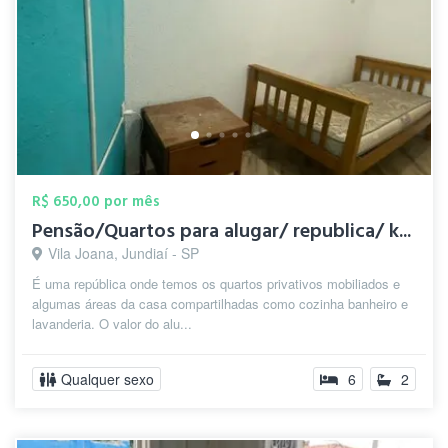
R$ 650,00 por mês
Pensão/Quartos para alugar/ republica/ k...
Vila Joana, Jundiaí - SP
É uma república onde temos os quartos privativos mobiliados e
algumas áreas da casa compartilhadas como cozinha banheiro e
lavanderia. O valor do alu...
Qualquer sexo
6
2