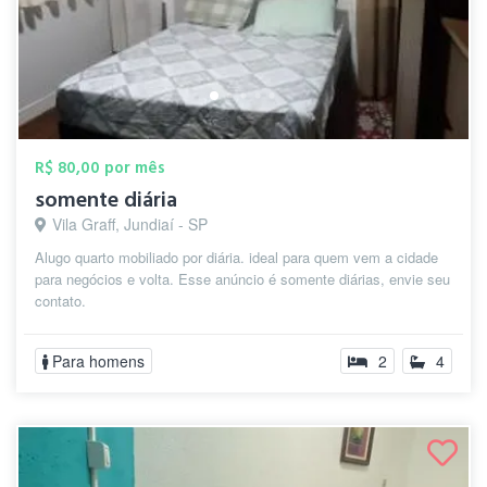
R$ 80,00 por mês
somente diária
Vila Graff, Jundiaí - SP
Alugo quarto mobiliado por diária. ideal para quem vem a cidade
para negócios e volta. Esse anúncio é somente diárias, envie seu
contato.
Para homens
2
4