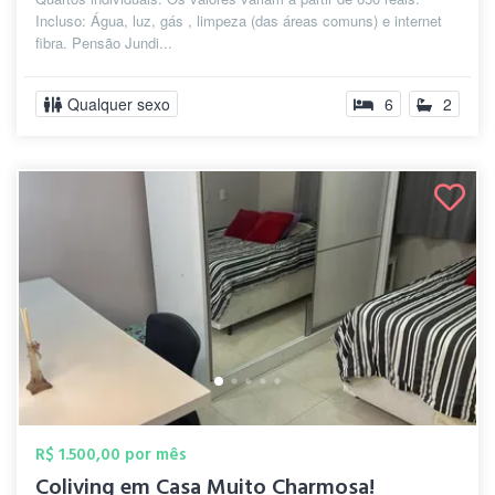
Incluso: Água, luz, gás , limpeza (das áreas comuns) e internet
fibra. Pensão Jundi...
Qualquer sexo
6
2
R$ 1.500,00 por mês
Coliving em Casa Muito Charmosa!