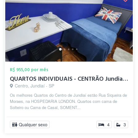
R$ 955,00 por mês
QUARTOS INDIVIDUAIS - CENTRÃO Jundiaí c...
Centro, Jundiaí - SP
Os melhores Quartos do Centro de Jundiaí estão Rua Siqueira de
Moraes, na HOSPEDARIA LONDON. Quartos com cama de
Solteiro ou Cama de Casal, SOMENT...
Qualquer sexo
4
3