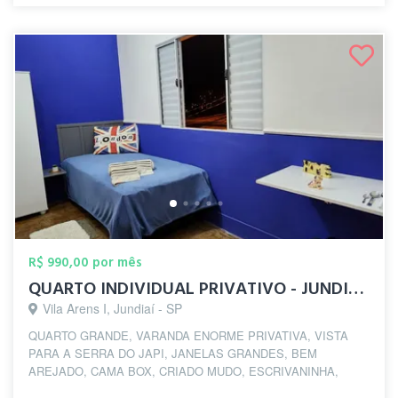
R$ 990,00 por mês
QUARTO INDIVIDUAL PRIVATIVO - JUNDIAI - ...
Vila Arens I, Jundiaí - SP
QUARTO GRANDE, VARANDA ENORME PRIVATIVA, VISTA
PARA A SERRA DO JAPI, JANELAS GRANDES, BEM
AREJADO, CAMA BOX, CRIADO MUDO, ESCRIVANINHA,
CADEIRA, ARMÁR...