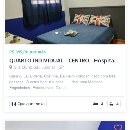
R$ 995,00 por mês
QUARTO INDIVIDUAL - CENTRO - Hospita...
Vila Municipal, Jundiaí - SP
Casa c/ Lavanderia, Cozinha, Banheiro compartilhado com três
pessoas, Quartos bem Arejados .... Ideal para Médicos,
Engenheiros, Excecutivos, Direto...
Qualquer sexo
4
4