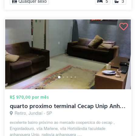
Qualquer sexo
5
3
R$ 970,00 por mês
quarto proximo terminal Cecap Unip Anhan...
Retiro, Jundiaí - SP
excelente bairro próximo ao mercado coopercica do cecap ,
Engordadouro, vila Marlene, vila Hortolândia faculdade
anhanguera Unip, rodovia anhanguera ....