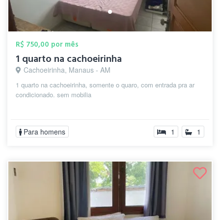
R$ 750,00 por mês
1 quarto na cachoeirinha
Cachoeirinha, Manaus - AM
1 quarto na cachoeirinha, somente o quaro, com entrada pra ar
condicionado. sem mobilia
Para homens
1
1