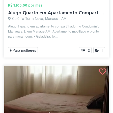
R$ 1.100,00 por mês
Alugo Quarto em Apartamento Compartilhad...
Colônia Terra Nova, Manaus - AM
Alugo 1 quarto em apartamento compartilhado, no Condomínio
Manauara 3, em Manaus-AM. Apartamento mobiliado e pronto
para morar, com: • Geladeira, fo...
Para mulheres
2
1