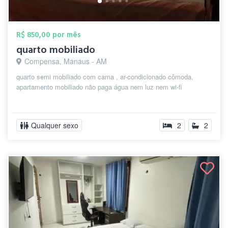
R$ 850,00 por mês
quarto mobiliado
Compensa, Manaus - AM
quarto semi mobiliado com cama , ar-condicionado cômoda,
apartamento mobiliado não paga água nem luz nem wi-fi
Qualquer sexo
2
2