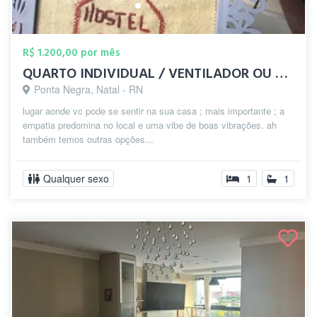
R$ 1.200,00 por mês
QUARTO INDIVIDUAL / VENTILADOR OU DUPLO
Ponta Negra, Natal - RN
lugar aonde vc pode se sentir na sua casa ; mais importante ; a
empatia predomina no local e uma vibe de boas vibrações. ah
também temos outras opções...
Qualquer sexo
1
1