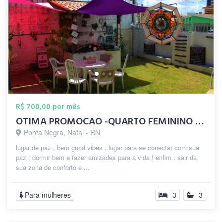
R$ 700,00 por mês
OTIMA PROMOCAO -QUARTO FEMININO OFERTA
Ponta Negra, Natal - RN
lugar de paz ; bem good vibes ; lugar para se conectar com sua
paz ; dormir bem e fazer amizades para a vida ! enfim : sair da
sua zona de conforto e ...
Para mulheres
3
3