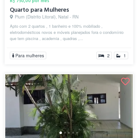
R$ 750,00 por mês
Quarto para Mulheres
Pium (Distrito Litoral), Natal - RN
Apto com 2 quartos , 1 banheiro e 100% mobiliado ,
eletrodomésticos novos e móveis planejados fora o condomínio
que tem piscina , academia , quadras ,...
Para mulheres
2
1