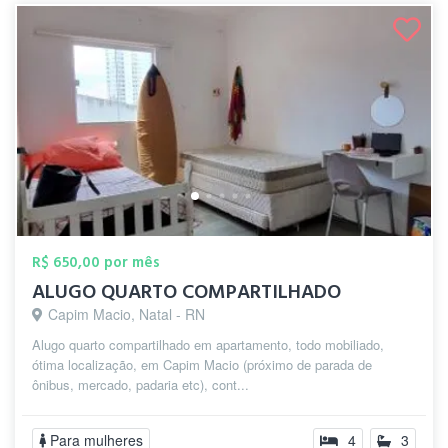
R$ 650,00 por mês
ALUGO QUARTO COMPARTILHADO
Capim Macio, Natal - RN
Alugo quarto compartilhado em apartamento, todo mobiliado,
ótima localização, em Capim Macio (próximo de parada de
ônibus, mercado, padaria etc), cont...
Para mulheres
4
3