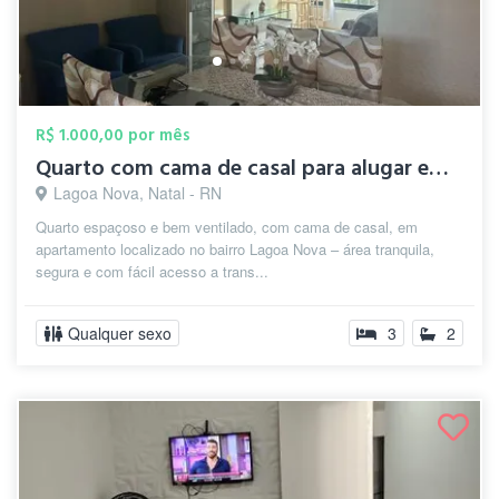
R$ 1.000,00 por mês
Quarto com cama de casal para alugar em ...
Lagoa Nova, Natal - RN
Quarto espaçoso e bem ventilado, com cama de casal, em
apartamento localizado no bairro Lagoa Nova – área tranquila,
segura e com fácil acesso a trans...
Qualquer sexo
3
2