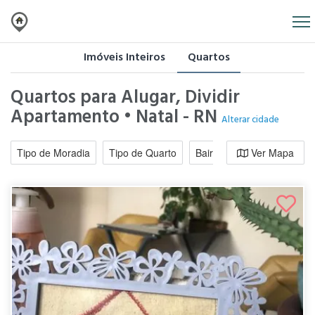
Imóveis Inteiros
Quartos
Quartos para Alugar, Dividir
Apartamento • Natal - RN
Alterar cidade
Tipo de Moradia
Tipo de Quarto
Bairro / Região
Ver Mapa
Moradi