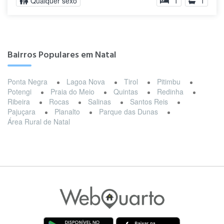
Qualquer sexo
1
1
Bairros Populares em Natal
Ponta Negra
Lagoa Nova
Tirol
Pitimbu
Potengi
Praia do Meio
Quintas
Redinha
Ribeira
Rocas
Salinas
Santos Reis
Pajuçara
Planalto
Parque das Dunas
Área Rural de Natal