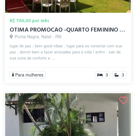
R$ 700,00 por mês
OTIMA PROMOCAO -QUARTO FEMININO OFERTA
Ponta Negra, Natal - RN
lugar de paz ; bem good vibes ; lugar para se conectar com sua
paz ; dormir bem e fazer amizades para a vida ! enfim : sair da
sua zona de conforto e ...
Para mulheres
3
3