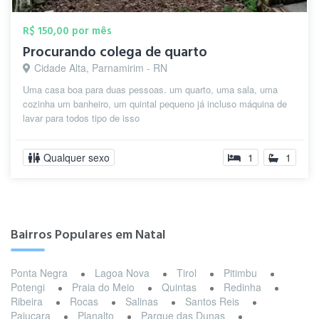
R$ 150,00 por mês
Procurando colega de quarto
Cidade Alta, Parnamirim - RN
Uma casa boa para duas pessoas. um quarto, uma sala, uma
cozinha um banheiro, um quintal pequeno já incluso máquina de
lavar para todos tipo de isso
Qualquer sexo
1
1
Bairros Populares em Natal
Ponta Negra
Lagoa Nova
Tirol
Pitimbu
Potengi
Praia do Meio
Quintas
Redinha
Ribeira
Rocas
Salinas
Santos Reis
Pajuçara
Planalto
Parque das Dunas