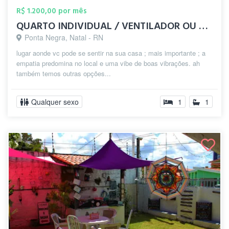
R$ 1.200,00 por mês
QUARTO INDIVIDUAL / VENTILADOR OU DUPLO
Ponta Negra, Natal - RN
lugar aonde vc pode se sentir na sua casa ; mais importante ; a
empatia predomina no local e uma vibe de boas vibrações. ah
também temos outras opções...
Qualquer sexo
1
1