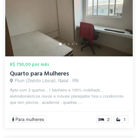
R$ 750,00 por mês
Quarto para Mulheres
Pium (Distrito Litoral), Natal - RN
Apto com 2 quartos , 1 banheiro e 100% mobiliado ,
eletrodomésticos novos e móveis planejados fora o condomínio
que tem piscina , academia , quadras ,...
Para mulheres
2
1