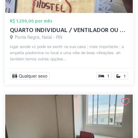
R$ 1.200,00 por mês
QUARTO INDIVIDUAL / VENTILADOR OU DUPLO
Ponta Negra, Natal - RN
lugar aonde vc pode se sentir na sua casa ; mais importante ; a
empatia predomina no local e uma vibe de boas vibrações. ah
também temos outras opções...
Qualquer sexo
1
1