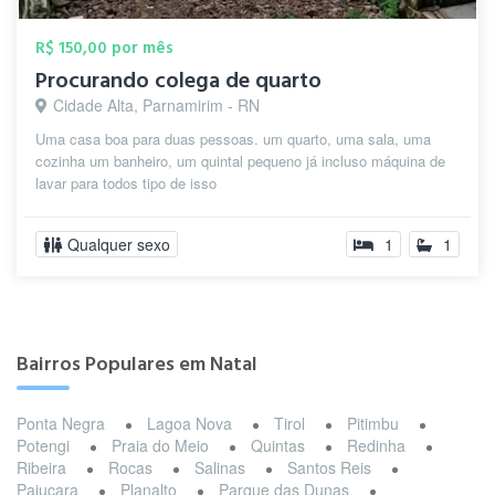
R$ 150,00 por mês
Procurando colega de quarto
Cidade Alta, Parnamirim - RN
Uma casa boa para duas pessoas. um quarto, uma sala, uma
cozinha um banheiro, um quintal pequeno já incluso máquina de
lavar para todos tipo de isso
Qualquer sexo
1
1
Bairros Populares em Natal
Ponta Negra
Lagoa Nova
Tirol
Pitimbu
Potengi
Praia do Meio
Quintas
Redinha
Ribeira
Rocas
Salinas
Santos Reis
Pajuçara
Planalto
Parque das Dunas