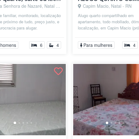
 Senhora de Nazaré, Natal - RN
Capim Macio, Natal - RN
 familiar, monitorado, localização
Alugo quarto compartilhado em
e próximo de tudo, preço justo, e
apartamento, todo mobiliado, óti
rocracia para alugar.
localização, em Capim Macio (pr
parada de ônibus, mercado, padari
cont...
 homens
6
4
Para mulheres
4