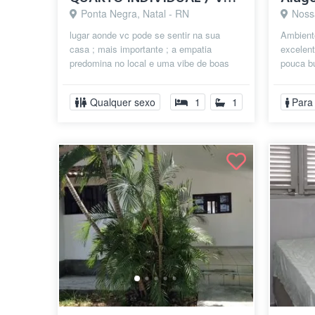
Ponta Negra, Natal - RN
Nossa
lugar aonde vc pode se sentir na sua
Ambiente
casa ; mais importante ; a empatia
excelent
predomina no local e uma vibe de boas
pouca bu
vibrações. ah também temos outras
opções...
Qualquer sexo
1
1
Para