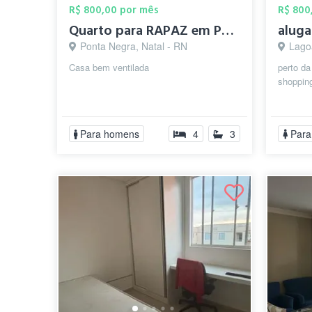
R$ 800,00 por mês
R$ 800
Quarto para RAPAZ em Ponta Negra
Ponta Negra, Natal - RN
Lago
Casa bem ventilada
perto d
shopping
Para homens
4
3
Para