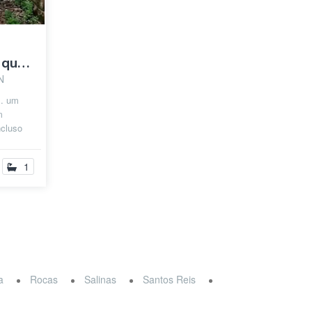
Procurando colega de quarto
N
s. um
m
ncluso
de isso
1
ra
Rocas
Salinas
Santos Reis