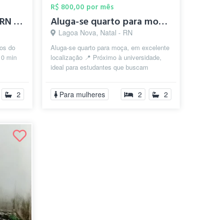
R$ 800,00 por mês
Quarto I próximo a UFRN e Natal Shopping
Aluga-se quarto para moças
Lagoa Nova, Natal - RN
tos do
Aluga-se quarto para moça, em excelente
10 min
localização 📍 Próximo à universidade,
ideal para estudantes que buscam
 há pr...
praticidade e conforto no dia a dia! ...
2
Para mulheres
2
2