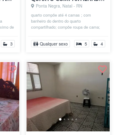
Ponta Negra, Natal - RN
quarto compõe até 4 camas ; com
ma
banheiro do dentro do quarto
óximo de
compartilhado; compõe roupa de cama;
a etc),
lençol ; travesseiro! lugar tem cozinha
equipada co...
3
Qualquer sexo
5
4