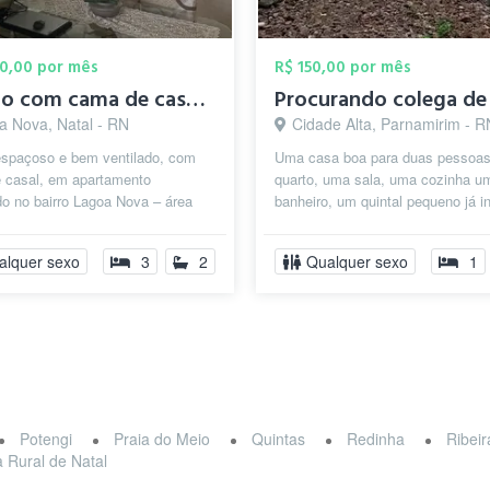
00,00 por mês
R$ 150,00 por mês
Quarto com cama de casal para alugar em ...
a Nova, Natal - RN
Cidade Alta, Parnamirim - R
espaçoso e bem ventilado, com
Uma casa boa para duas pessoa
 casal, em apartamento
quarto, uma sala, uma cozinha u
do no bairro Lagoa Nova – área
banheiro, um quintal pequeno já i
a, segura e com fácil acesso a
máquina de lavar para todos tipo 
alquer sexo
3
2
Qualquer sexo
1
Potengi
Praia do Meio
Quintas
Redinha
Ribei
 Rural de Natal