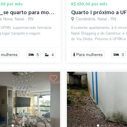
,00 por mês
R$ 650,00 por mês
aluga_se quarto para moças
a Nova, Natal - RN
Candelária, Natal - RN
a UFRN, supermercado farmácia
Excelente apartamento, à 5 minu
,lugar tranquilo e seguro
Natal Shopping e do Carrefour, e 
do Via Direta. Próximo à UFRN e
avenidas principais de Natal, onde
 mulheres
5
4
Para mulheres
3