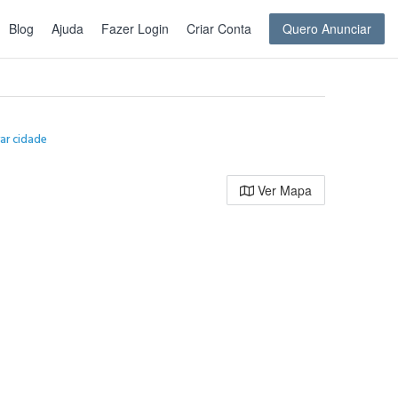
Blog
Ajuda
Fazer Login
Criar Conta
Quero Anunciar
rar cidade
Ver Mapa