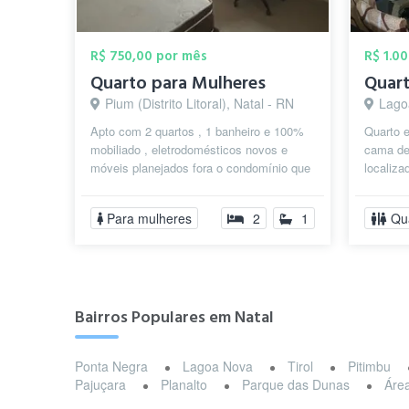
R$ 750,00 por mês
R$ 1.0
Quarto para Mulheres
Pium (Distrito Litoral), Natal - RN
Lago
Apto com 2 quartos , 1 banheiro e 100%
Quarto 
mobiliado , eletrodomésticos novos e
cama de
móveis planejados fora o condomínio que
localiza
tem piscina , academia , quadras ,...
tranquil
trans...
Para mulheres
2
1
Qu
Bairros Populares em Natal
Ponta Negra
Lagoa Nova
Tirol
Pitimbu
Pajuçara
Planalto
Parque das Dunas
Área