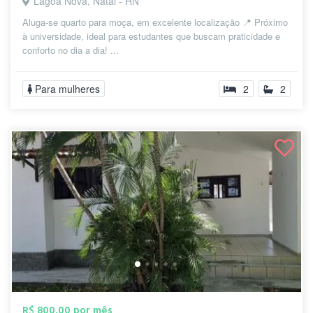
Lagoa Nova, Natal - RN
Aluga-se quarto para moça, em excelente localização 📍 Próximo
à universidade, ideal para estudantes que buscam praticidade e
conforto no dia a dia! ...
Para mulheres
2
2
R$ 800,00 por mês