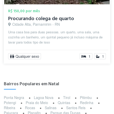
R$ 150,00 por mês
Procurando colega de quarto
Cidade Alta, Parnamirim - RN
Uma casa boa para duas pessoas. um quarto, uma sala, uma
cozinha um banheiro, um quintal pequeno já incluso máquina de
lavar para todos tipo de isso
Qualquer sexo
1
1
Bairros Populares em Natal
Ponta Negra
Lagoa Nova
Tirol
Pitimbu
Potengi
Praia do Meio
Quintas
Redinha
Ribeira
Rocas
Salinas
Santos Reis
Pajuçara
Planalto
Parque das Dunas