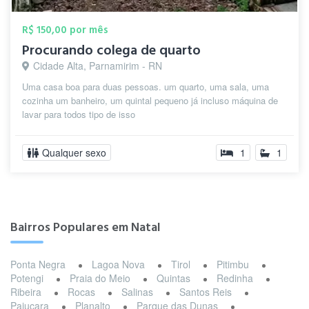
R$ 150,00 por mês
Procurando colega de quarto
Cidade Alta, Parnamirim - RN
Uma casa boa para duas pessoas. um quarto, uma sala, uma
cozinha um banheiro, um quintal pequeno já incluso máquina de
lavar para todos tipo de isso
Qualquer sexo
1
1
Bairros Populares em Natal
Ponta Negra
Lagoa Nova
Tirol
Pitimbu
Potengi
Praia do Meio
Quintas
Redinha
Ribeira
Rocas
Salinas
Santos Reis
Pajuçara
Planalto
Parque das Dunas