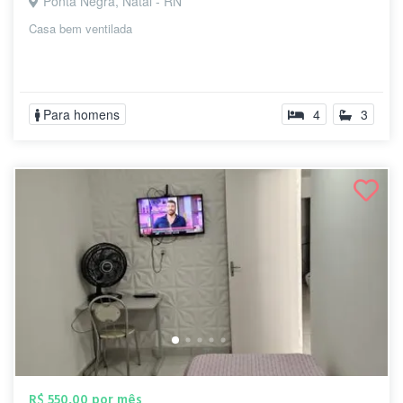
Ponta Negra, Natal - RN
Casa bem ventilada
Para homens
4
3
R$ 550,00 por mês