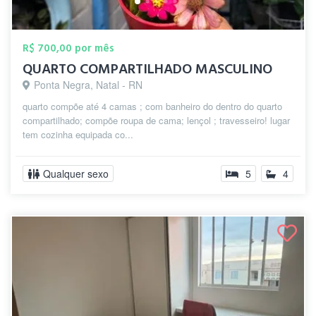
R$ 700,00 por mês
QUARTO COMPARTILHADO MASCULINO
Ponta Negra, Natal - RN
quarto compõe até 4 camas ; com banheiro do dentro do quarto
compartilhado; compõe roupa de cama; lençol ; travesseiro! lugar
tem cozinha equipada co...
Qualquer sexo
5
4