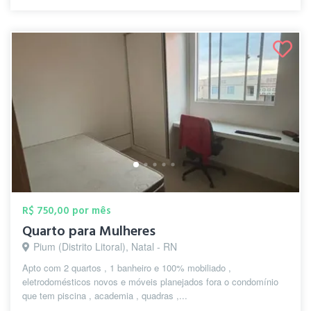
R$ 750,00 por mês
Quarto para Mulheres
Pium (Distrito Litoral), Natal - RN
Apto com 2 quartos , 1 banheiro e 100% mobiliado ,
eletrodomésticos novos e móveis planejados fora o condomínio
que tem piscina , academia , quadras ,...