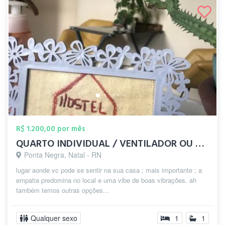
R$ 1.200,00 por mês
QUARTO INDIVIDUAL / VENTILADOR OU DUPLO
Ponta Negra, Natal - RN
lugar aonde vc pode se sentir na sua casa ; mais importante ; a
empatia predomina no local e uma vibe de boas vibrações. ah
também temos outras opções...
Qualquer sexo
1
1