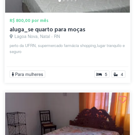
R$ 800,00 por mês
aluga_se quarto para moças
Lagoa Nova, Natal - RN
perto da UFRN, supermercado farmácia shopping,lugar tranquilo e
seguro
Para mulheres
5
4