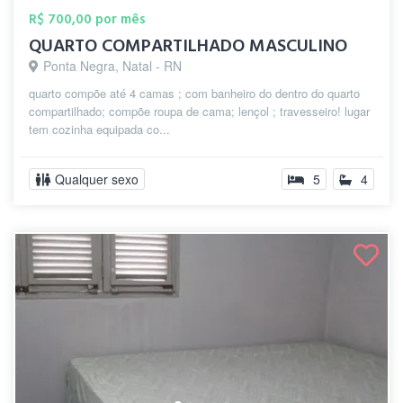
R$ 700,00 por mês
QUARTO COMPARTILHADO MASCULINO
Ponta Negra, Natal - RN
quarto compõe até 4 camas ; com banheiro do dentro do quarto
compartilhado; compõe roupa de cama; lençol ; travesseiro! lugar
tem cozinha equipada co...
Qualquer sexo
5
4