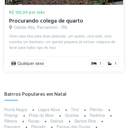
R$ 150,00 por mês
Procurando colega de quarto
Cidade Alta, Parnamirim - RN
Uma casa boa para duas pessoas. um quarto, uma sala, uma
cozinha um banheiro, um quintal pequeno já incluso máquina de
lavar para todos tipo de isso
Qualquer sexo
1
1
Bairros Populares em Natal
Ponta Negra
Lagoa Nova
Tirol
Pitimbu
Potengi
Praia do Meio
Quintas
Redinha
Ribeira
Rocas
Salinas
Santos Reis
Pajuçara
Planalto
Parque das Dunas