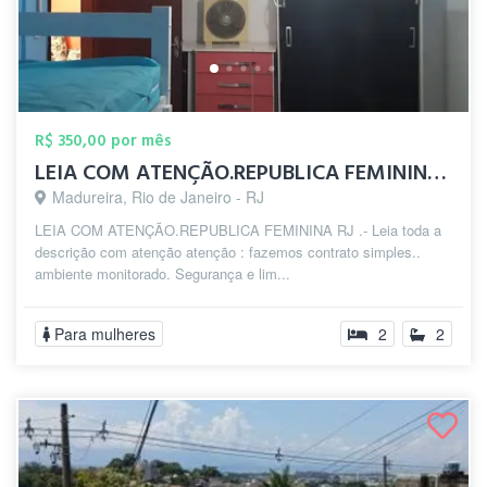
R$ 350,00 por mês
LEIA COM ATENÇÃO.REPUBLICA FEMININA zp(2...
Madureira, Rio de Janeiro - RJ
LEIA COM ATENÇÃO.REPUBLICA FEMININA RJ .- Leia toda a
descrição com atenção atenção : fazemos contrato simples..
ambiente monitorado. Segurança e lim...
Para mulheres
2
2