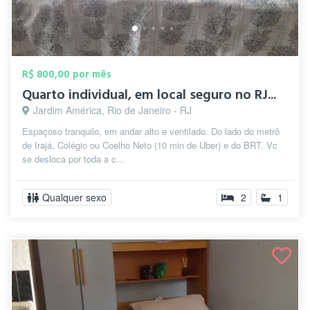
R$ 800,00 por mês
Quarto individual, em local seguro no RJ...
Jardim América, Rio de Janeiro - RJ
Espaçoso tranquilo, em andar alto e ventilado. Do lado do metrô
de Irajá, Colégio ou Coelho Neto (10 min de Uber) e do BRT. Vc
se desloca por toda a c...
Qualquer sexo
2
1