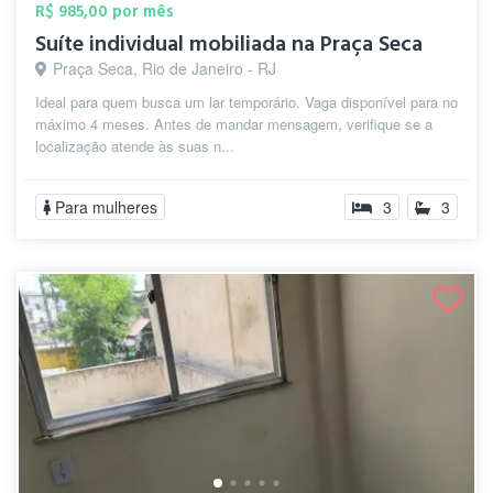
R$ 985,00 por mês
Suíte individual mobiliada na Praça Seca
Praça Seca, Rio de Janeiro - RJ
Ideal para quem busca um lar temporário. Vaga disponível para no
máximo 4 meses. Antes de mandar mensagem, verifique se a
localização atende às suas n...
Para mulheres
3
3