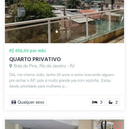
R$ 650,00 por mês
QUARTO PRIVATIVO
Brás de Pina, Rio de Janeiro - RJ
Olá, me chamo João, tenho 29 anos e estou buscando alguem
pra rachar o AP, pois é muito grande pra mim sozinho. Estou
dando prioridade para mulheres p...
Qualquer sexo
3
2