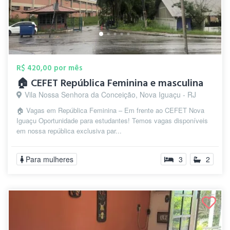
R$ 420,00 por mês
🏠 CEFET República Feminina e masculina
Vila Nossa Senhora da Conceição, Nova Iguaçu - RJ
🏠 Vagas em República Feminina – Em frente ao CEFET Nova
Iguaçu Oportunidade para estudantes! Temos vagas disponíveis
em nossa república exclusiva par...
Para mulheres
3
2