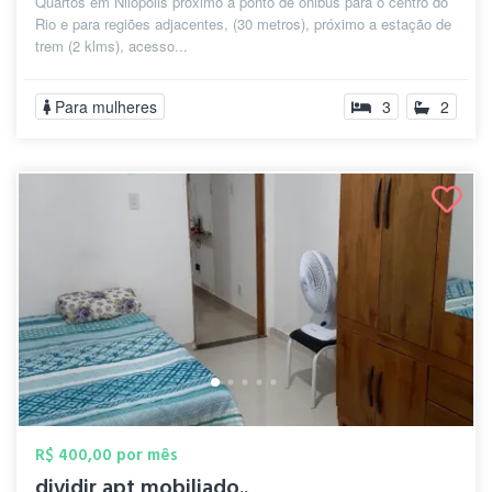
Quartos em Nilopolis próximo a ponto de ônibus para o centro do
Rio e para regiões adjacentes, (30 metros), próximo a estação de
trem (2 klms), acesso...
Para mulheres
3
2
R$ 400,00 por mês
dividir apt mobiliado..