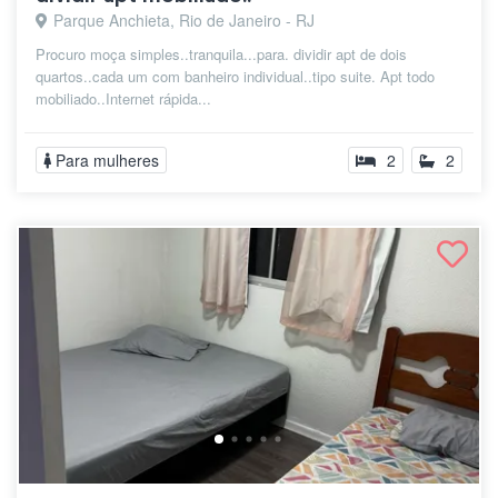
Parque Anchieta, Rio de Janeiro - RJ
Procuro moça simples..tranquila...para. dividir apt de dois
quartos..cada um com banheiro individual..tipo suite. Apt todo
mobiliado..Internet rápida...
Para mulheres
2
2