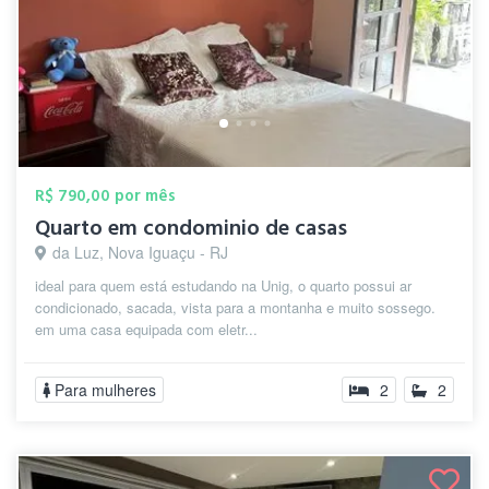
R$ 790,00 por mês
Quarto em condominio de casas
da Luz, Nova Iguaçu - RJ
ideal para quem está estudando na Unig, o quarto possui ar
condicionado, sacada, vista para a montanha e muito sossego.
em uma casa equipada com eletr...
Para mulheres
2
2