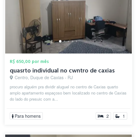
R$ 650,00 por mês
quasrto individual no cwntro de caxias
Centro, Duque de Caxias - RJ
procuro alguém pra dividir aluguel no centro de Caxias quarto
amplo apartamento espaçoso bem localizado no centro de Caxias
do lado do presuic com a...
Para homens
2
1