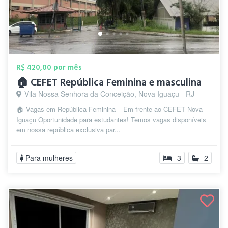
R$ 420,00 por mês
🏠 CEFET República Feminina e masculina
Vila Nossa Senhora da Conceição, Nova Iguaçu - RJ
🏠 Vagas em República Feminina – Em frente ao CEFET Nova
Iguaçu Oportunidade para estudantes! Temos vagas disponíveis
em nossa república exclusiva par...
Para mulheres
3
2