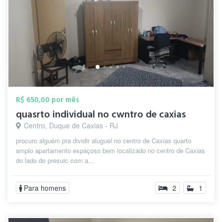
R$ 650,00 por mês
quasrto individual no cwntro de caxias
Centro, Duque de Caxias - RJ
procuro alguém pra dividir aluguel no centro de Caxias quarto
amplo apartamento espaçoso bem localizado no centro de Caxias
do lado do presuic com a...
Para homens
2
1