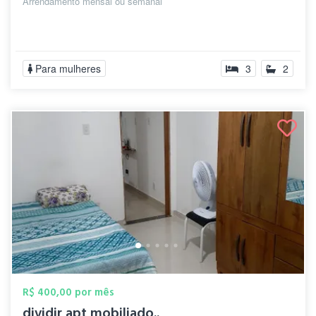
Arrendamento mensal ou semanal
Para mulheres
3
2
R$ 400,00 por mês
dividir apt mobiliado..