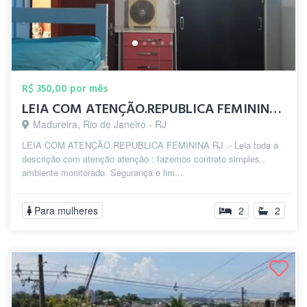
R$ 350,00 por mês
LEIA COM ATENÇÃO.REPUBLICA FEMININA zp(2...
Madureira, Rio de Janeiro - RJ
LEIA COM ATENÇÃO.REPUBLICA FEMININA RJ .- Leia toda a
descrição com atenção atenção : fazemos contrato simples..
ambiente monitorado. Segurança e lim...
Para mulheres
2
2