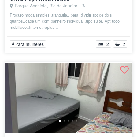
Parque Anchieta, Rio de Janeiro - RJ
Procuro moça simples..tranquila...para. dividir apt de dois
quartos..cada um com banheiro individual..tipo suite. Apt todo
mobiliado..Internet rápida...
Para mulheres
2
2