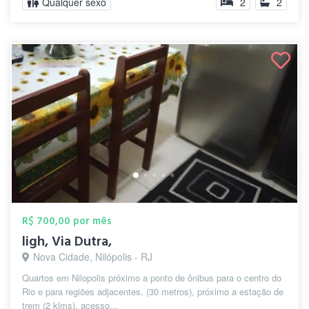
Qualquer sexo
2
2
R$ 700,00 por mês
ligh, Via Dutra,
Nova Cidade, Nilópolis - RJ
Quartos em Nilopolis próximo a ponto de ônibus para o centro do
Rio e para regiões adjacentes, (30 metros), próximo a estação de
trem (2 klms), acesso...