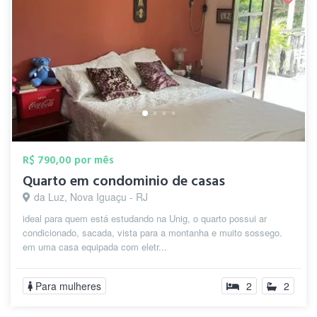
R$ 790,00 por mês
Quarto em condominio de casas
da Luz, Nova Iguaçu - RJ
ideal para quem está estudando na Unig, o quarto possui ar
condicionado, sacada, vista para a montanha e muito sossego.
em uma casa equipada com eletr...
Para mulheres
2
2