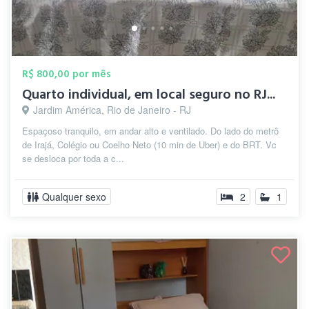
R$ 800,00 por mês
Quarto individual, em local seguro no RJ...
Jardim América, Rio de Janeiro - RJ
Espaçoso tranquilo, em andar alto e ventilado. Do lado do metrô
de Irajá, Colégio ou Coelho Neto (10 min de Uber) e do BRT. Vc
se desloca por toda a c...
Qualquer sexo
2
1