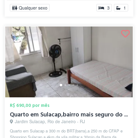
Qualquer sexo
3
1
R$ 690,00 por mês
Quarto em Sulacap,bairro mais seguro do ...
Jardim Sulacap, Rio de Janeiro - RJ
Quarto em Sulacap a 300 m do BRT(barra),a 250 m do CFAP e
Shopping Sulacap,a 4km da vila militar,a 30min da Barra da