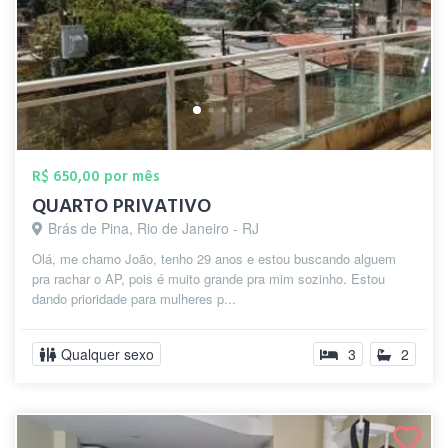
R$ 650,00 por mês
QUARTO PRIVATIVO
Brás de Pina, Rio de Janeiro - RJ
Olá, me chamo João, tenho 29 anos e estou buscando alguem
pra rachar o AP, pois é muito grande pra mim sozinho. Estou
dando prioridade para mulheres p...
Qualquer sexo
3
2