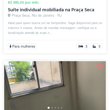
R$ 985,00 por mês
Suíte individual mobiliada na Praça Seca
Praça Seca, Rio de Janeiro - RJ
Ideal para quem busca um lar temporário. Vaga disponível para no
máximo 4 meses. Antes de mandar mensagem, verifique se a
localização atende às suas n...
Para mulheres
3
3