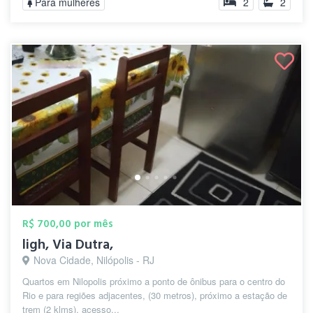
Para mulheres
2
2
R$ 700,00 por mês
ligh, Via Dutra,
Nova Cidade, Nilópolis - RJ
Quartos em Nilopolis próximo a ponto de ônibus para o centro do
Rio e para regiões adjacentes, (30 metros), próximo a estação de
trem (2 klms), acesso...