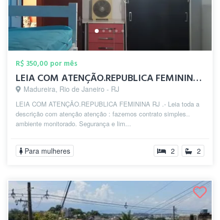
R$ 350,00 por mês
LEIA COM ATENÇÃO.REPUBLICA FEMININA zp(2...
Madureira, Rio de Janeiro - RJ
LEIA COM ATENÇÃO.REPUBLICA FEMININA RJ .- Leia toda a
descrição com atenção atenção : fazemos contrato simples..
ambiente monitorado. Segurança e lim...
Para mulheres
2
2