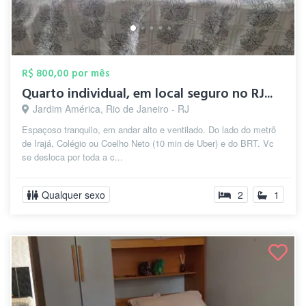
R$ 800,00 por mês
Quarto individual, em local seguro no RJ...
Jardim América, Rio de Janeiro - RJ
Espaçoso tranquilo, em andar alto e ventilado. Do lado do metrô
de Irajá, Colégio ou Coelho Neto (10 min de Uber) e do BRT. Vc
se desloca por toda a c...
Qualquer sexo
2
1