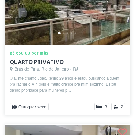
R$ 650,00 por mês
QUARTO PRIVATIVO
Brás de Pina, Rio de Janeiro - RJ
Olá, me chamo João, tenho 29 anos e estou buscando alguem
pra rachar o AP, pois é muito grande pra mim sozinho. Estou
dando prioridade para mulheres p...
Qualquer sexo
3
2