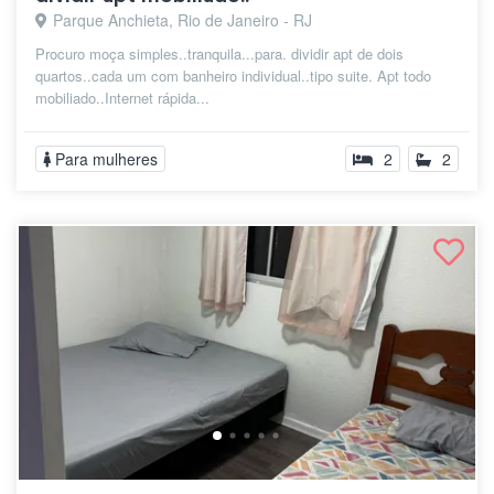
Parque Anchieta, Rio de Janeiro - RJ
Procuro moça simples..tranquila...para. dividir apt de dois
quartos..cada um com banheiro individual..tipo suite. Apt todo
mobiliado..Internet rápida...
Para mulheres
2
2