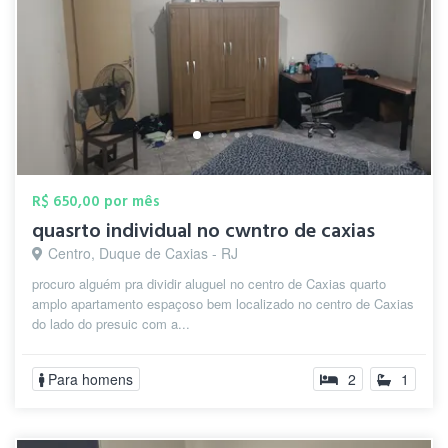
R$ 650,00 por mês
quasrto individual no cwntro de caxias
Centro, Duque de Caxias - RJ
procuro alguém pra dividir aluguel no centro de Caxias quarto
amplo apartamento espaçoso bem localizado no centro de Caxias
do lado do presuic com a...
Para homens
2
1