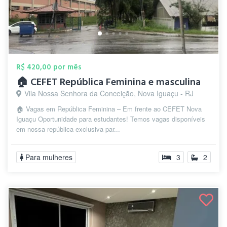
R$ 420,00 por mês
🏠 CEFET República Feminina e masculina
Vila Nossa Senhora da Conceição, Nova Iguaçu - RJ
🏠 Vagas em República Feminina – Em frente ao CEFET Nova
Iguaçu Oportunidade para estudantes! Temos vagas disponíveis
em nossa república exclusiva par...
Para mulheres
3
2