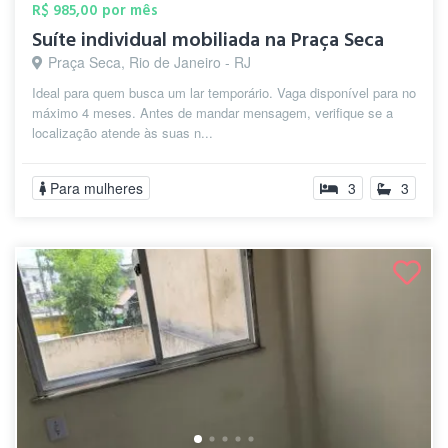
R$ 985,00 por mês
Suíte individual mobiliada na Praça Seca
Praça Seca, Rio de Janeiro - RJ
Ideal para quem busca um lar temporário. Vaga disponível para no
máximo 4 meses. Antes de mandar mensagem, verifique se a
localização atende às suas n...
Para mulheres
3
3