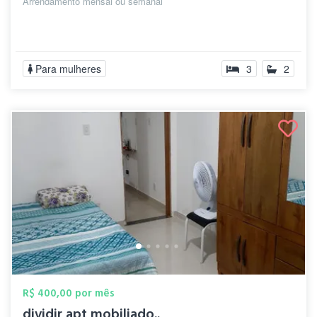
Arrendamento mensal ou semanal
Para mulheres
3
2
R$ 400,00 por mês
dividir apt mobiliado..