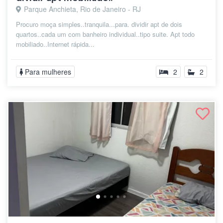
Parque Anchieta, Rio de Janeiro - RJ
Procuro moça simples..tranquila...para. dividir apt de dois
quartos..cada um com banheiro individual..tipo suite. Apt todo
mobiliado..Internet rápida...
Para mulheres
2
2