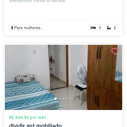
Arrendamento mensal ou semanal
Para mulheres
3
2
R$ 400,00 por mês
dividir apt mobiliado..