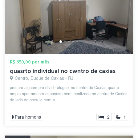
R$ 650,00 por mês
quasrto individual no cwntro de caxias
Centro, Duque de Caxias - RJ
procuro alguém pra dividir aluguel no centro de Caxias quarto
amplo apartamento espaçoso bem localizado no centro de Caxias
do lado do presuic com a...
Para homens
2
1