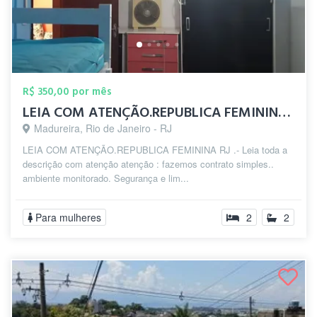
R$ 350,00 por mês
LEIA COM ATENÇÃO.REPUBLICA FEMININA zp(2...
Madureira, Rio de Janeiro - RJ
LEIA COM ATENÇÃO.REPUBLICA FEMININA RJ .- Leia toda a
descrição com atenção atenção : fazemos contrato simples..
ambiente monitorado. Segurança e lim...
Para mulheres
2
2