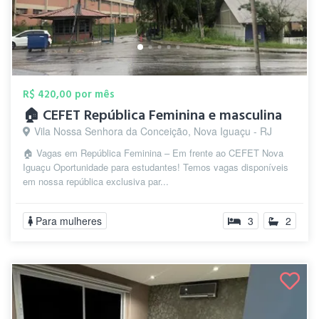
R$ 420,00 por mês
🏠 CEFET República Feminina e masculina
Vila Nossa Senhora da Conceição, Nova Iguaçu - RJ
🏠 Vagas em República Feminina – Em frente ao CEFET Nova
Iguaçu Oportunidade para estudantes! Temos vagas disponíveis
em nossa república exclusiva par...
Para mulheres
3
2