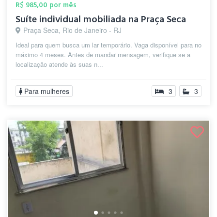
R$ 985,00 por mês
Suíte individual mobiliada na Praça Seca
Praça Seca, Rio de Janeiro - RJ
Ideal para quem busca um lar temporário. Vaga disponível para no
máximo 4 meses. Antes de mandar mensagem, verifique se a
localização atende às suas n...
Para mulheres
3
3