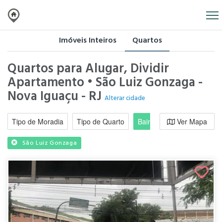
Imóveis Inteiros
Quartos
Quartos para Alugar, Dividir
Apartamento • São Luiz Gonzaga -
Nova Iguaçu - RJ
Alterar cidade
Tipo de Moradia
Tipo de Quarto
Bairro / Região
Ver Mapa
Moradi
São Luiz Gonzaga