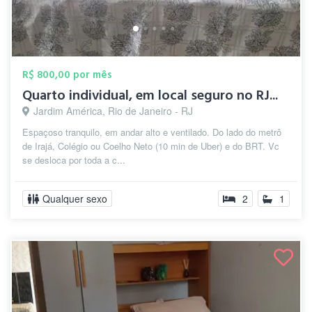
R$ 800,00 por mês
Quarto individual, em local seguro no RJ...
Jardim América, Rio de Janeiro - RJ
Espaçoso tranquilo, em andar alto e ventilado. Do lado do metrô
de Irajá, Colégio ou Coelho Neto (10 min de Uber) e do BRT. Vc
se desloca por toda a c...
Qualquer sexo
2
1