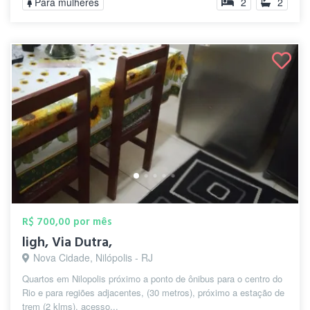
Para mulheres
2
2
R$ 700,00 por mês
ligh, Via Dutra,
Nova Cidade, Nilópolis - RJ
Quartos em Nilopolis próximo a ponto de ônibus para o centro do
Rio e para regiões adjacentes, (30 metros), próximo a estação de
trem (2 klms), acesso...