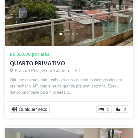
R$ 650,00 por mês
QUARTO PRIVATIVO
Brás de Pina, Rio de Janeiro - RJ
Olá, me chamo João, tenho 29 anos e estou buscando alguem
pra rachar o AP, pois é muito grande pra mim sozinho. Estou
dando prioridade para mulheres p...
Qualquer sexo
3
2