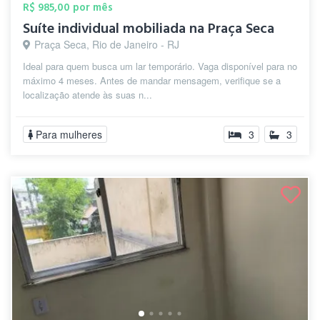
R$ 985,00 por mês
Suíte individual mobiliada na Praça Seca
Praça Seca, Rio de Janeiro - RJ
Ideal para quem busca um lar temporário. Vaga disponível para no
máximo 4 meses. Antes de mandar mensagem, verifique se a
localização atende às suas n...
Para mulheres
3
3