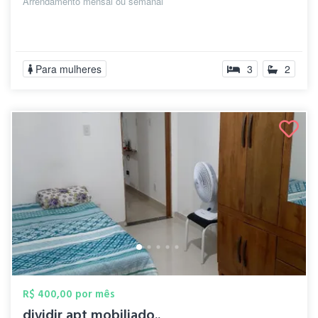
Arrendamento mensal ou semanal
Para mulheres
3
2
R$ 400,00 por mês
dividir apt mobiliado..