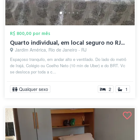
R$ 800,00 por mês
Quarto individual, em local seguro no RJ...
Jardim América, Rio de Janeiro - RJ
Espaçoso tranquilo, em andar alto e ventilado. Do lado do metrô
de Irajá, Colégio ou Coelho Neto (10 min de Uber) e do BRT. Vc
se desloca por toda a c...
Qualquer sexo
2
1