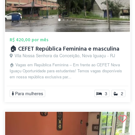
R$ 420,00 por mês
🏠 CEFET República Feminina e masculina
Vila Nossa Senhora da Conceição, Nova Iguaçu - RJ
🏠 Vagas em República Feminina – Em frente ao CEFET Nova
Iguaçu Oportunidade para estudantes! Temos vagas disponíveis
em nossa república exclusiva par...
Para mulheres
3
2