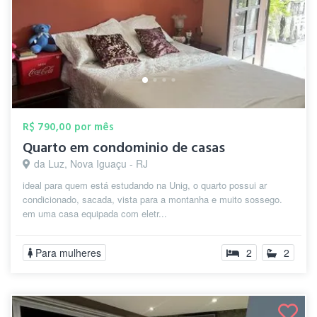
R$ 790,00 por mês
Quarto em condominio de casas
da Luz, Nova Iguaçu - RJ
ideal para quem está estudando na Unig, o quarto possui ar
condicionado, sacada, vista para a montanha e muito sossego.
em uma casa equipada com eletr...
Para mulheres
2
2