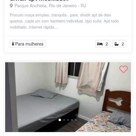
Parque Anchieta, Rio de Janeiro - RJ
Procuro moça simples..tranquila...para. dividir apt de dois
quartos..cada um com banheiro individual..tipo suite. Apt todo
mobiliado..Internet rápida...
Para mulheres
2
2