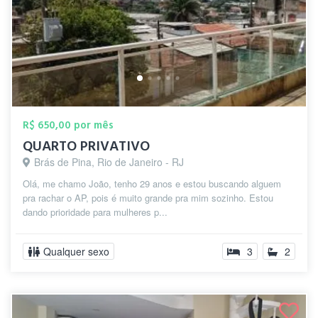
R$ 650,00 por mês
QUARTO PRIVATIVO
Brás de Pina, Rio de Janeiro - RJ
Olá, me chamo João, tenho 29 anos e estou buscando alguem
pra rachar o AP, pois é muito grande pra mim sozinho. Estou
dando prioridade para mulheres p...
Qualquer sexo
3
2