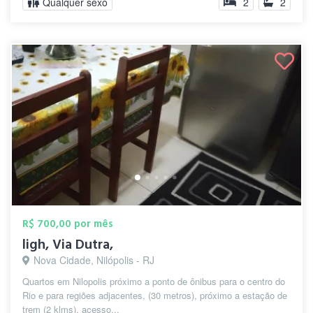
Qualquer sexo
2
2
R$ 700,00 por mês
ligh, Via Dutra,
Nova Cidade, Nilópolis - RJ
Quartos em Nilopolis próximo a ponto de ônibus para o centro do
Rio e para regiões adjacentes, (30 metros), próximo a estação de
trem (2 klms), acesso...