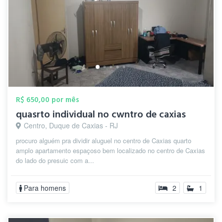
R$ 650,00 por mês
quasrto individual no cwntro de caxias
Centro, Duque de Caxias - RJ
procuro alguém pra dividir aluguel no centro de Caxias quarto
amplo apartamento espaçoso bem localizado no centro de Caxias
do lado do presuic com a...
Para homens
2
1