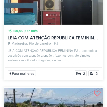
R$ 350,00 por mês
LEIA COM ATENÇÃO.REPUBLICA FEMININA zp(2...
Madureira, Rio de Janeiro - RJ
LEIA COM ATENÇÃO.REPUBLICA FEMININA RJ .- Leia toda a
descrição com atenção atenção : fazemos contrato simples..
ambiente monitorado. Segurança e lim...
Para mulheres
2
2