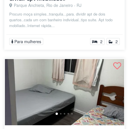
Parque Anchieta, Rio de Janeiro - RJ
Procuro moça simples..tranquila...para. dividir apt de dois
quartos..cada um com banheiro individual..tipo suite. Apt todo
mobiliado..Internet rápida...
Para mulheres
2
2