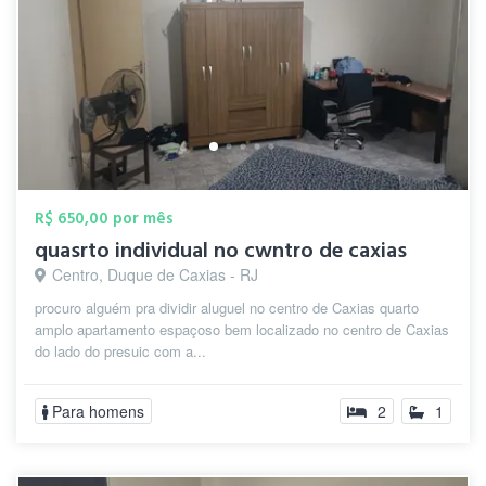
R$ 650,00 por mês
quasrto individual no cwntro de caxias
Centro, Duque de Caxias - RJ
procuro alguém pra dividir aluguel no centro de Caxias quarto
amplo apartamento espaçoso bem localizado no centro de Caxias
do lado do presuic com a...
Para homens
2
1