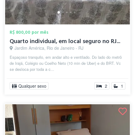
R$ 800,00 por mês
Quarto individual, em local seguro no RJ...
Jardim América, Rio de Janeiro - RJ
Espaçoso tranquilo, em andar alto e ventilado. Do lado do metrô
de Irajá, Colégio ou Coelho Neto (10 min de Uber) e do BRT. Vc
se desloca por toda a c...
Qualquer sexo
2
1