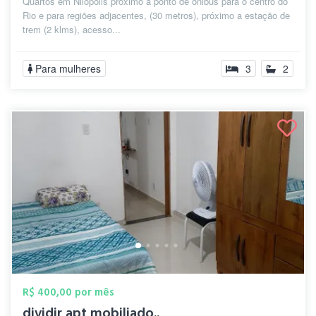
Quartos em Nilopolis próximo a ponto de ônibus para o centro do
Rio e para regiões adjacentes, (30 metros), próximo a estação de
trem (2 klms), acesso...
Para mulheres
3
2
R$ 400,00 por mês
dividir apt mobiliado..