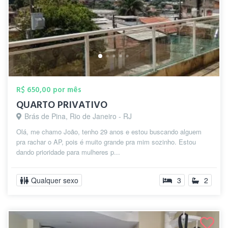
R$ 650,00 por mês
QUARTO PRIVATIVO
Brás de Pina, Rio de Janeiro - RJ
Olá, me chamo João, tenho 29 anos e estou buscando alguem
pra rachar o AP, pois é muito grande pra mim sozinho. Estou
dando prioridade para mulheres p...
Qualquer sexo
3
2