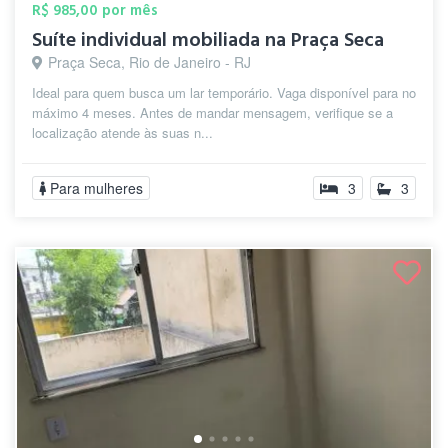
R$ 985,00 por mês
Suíte individual mobiliada na Praça Seca
Praça Seca, Rio de Janeiro - RJ
Ideal para quem busca um lar temporário. Vaga disponível para no
máximo 4 meses. Antes de mandar mensagem, verifique se a
localização atende às suas n...
Para mulheres
3
3