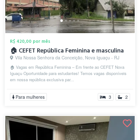
R$ 420,00 por mês
🏠 CEFET República Feminina e masculina
Vila Nossa Senhora da Conceição, Nova Iguaçu - RJ
🏠 Vagas em República Feminina – Em frente ao CEFET Nova
Iguaçu Oportunidade para estudantes! Temos vagas disponíveis
em nossa república exclusiva par...
Para mulheres
3
2