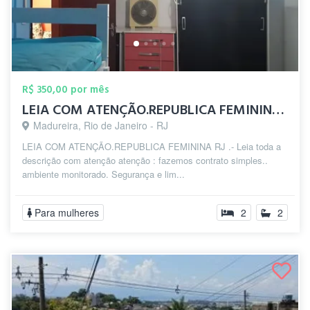
R$ 350,00 por mês
LEIA COM ATENÇÃO.REPUBLICA FEMININA zp(2...
Madureira, Rio de Janeiro - RJ
LEIA COM ATENÇÃO.REPUBLICA FEMININA RJ .- Leia toda a
descrição com atenção atenção : fazemos contrato simples..
ambiente monitorado. Segurança e lim...
Para mulheres
2
2