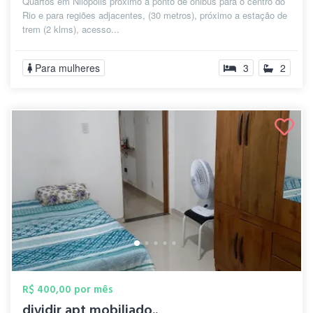
Quartos em Nilopolis próximo a ponto de ônibus para o centro do
Rio e para regiões adjacentes, (30 metros), próximo a estação de
trem (2 klms), acesso...
Para mulheres
3
2
R$ 400,00 por mês
dividir apt mobiliado..