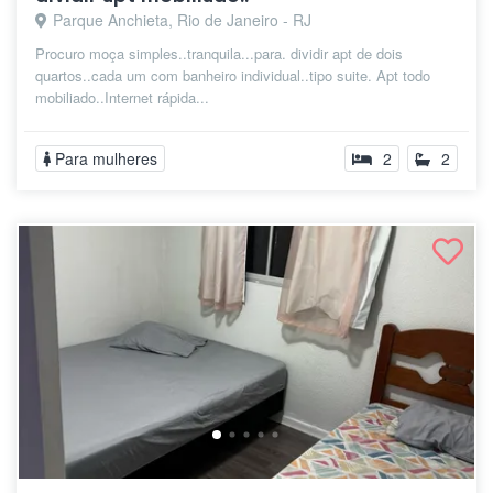
Parque Anchieta, Rio de Janeiro - RJ
Procuro moça simples..tranquila...para. dividir apt de dois
quartos..cada um com banheiro individual..tipo suite. Apt todo
mobiliado..Internet rápida...
Para mulheres
2
2