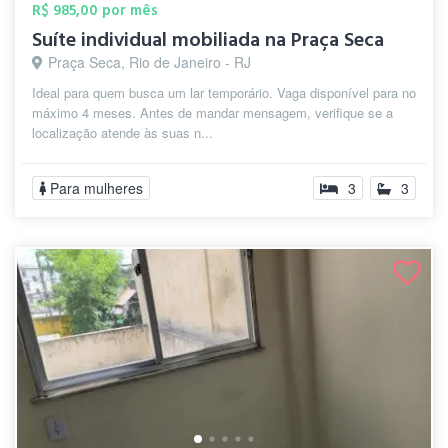
R$ 985,00 por mês
Suíte individual mobiliada na Praça Seca
Praça Seca, Rio de Janeiro - RJ
Ideal para quem busca um lar temporário. Vaga disponível para no
máximo 4 meses. Antes de mandar mensagem, verifique se a
localização atende às suas n...
Para mulheres
3
3