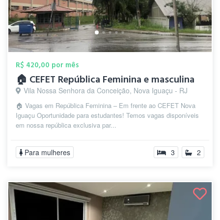
R$ 420,00 por mês
🏠 CEFET República Feminina e masculina
Vila Nossa Senhora da Conceição, Nova Iguaçu - RJ
🏠 Vagas em República Feminina – Em frente ao CEFET Nova
Iguaçu Oportunidade para estudantes! Temos vagas disponíveis
em nossa república exclusiva par...
Para mulheres
3
2