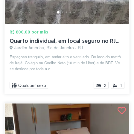
R$ 800,00 por mês
Quarto individual, em local seguro no RJ...
Jardim América, Rio de Janeiro - RJ
Espaçoso tranquilo, em andar alto e ventilado. Do lado do metrô
de Irajá, Colégio ou Coelho Neto (10 min de Uber) e do BRT. Vc
se desloca por toda a c...
Qualquer sexo
2
1