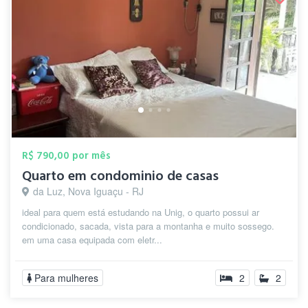
R$ 790,00 por mês
Quarto em condominio de casas
da Luz, Nova Iguaçu - RJ
ideal para quem está estudando na Unig, o quarto possui ar
condicionado, sacada, vista para a montanha e muito sossego.
em uma casa equipada com eletr...
Para mulheres
2
2