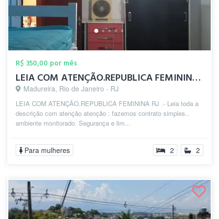
R$ 350,00 por mês
LEIA COM ATENÇÃO.REPUBLICA FEMININA zp(2...
Madureira, Rio de Janeiro - RJ
LEIA COM ATENÇÃO.REPUBLICA FEMININA RJ .- Leia toda a
descrição com atenção atenção : fazemos contrato simples..
ambiente monitorado. Segurança e lim...
Para mulheres
2
2