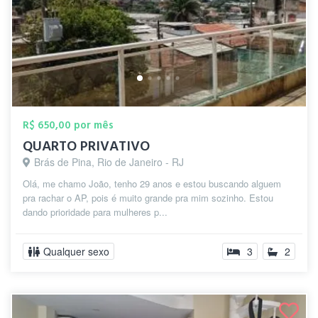
R$ 650,00 por mês
QUARTO PRIVATIVO
Brás de Pina, Rio de Janeiro - RJ
Olá, me chamo João, tenho 29 anos e estou buscando alguem
pra rachar o AP, pois é muito grande pra mim sozinho. Estou
dando prioridade para mulheres p...
Qualquer sexo
3
2