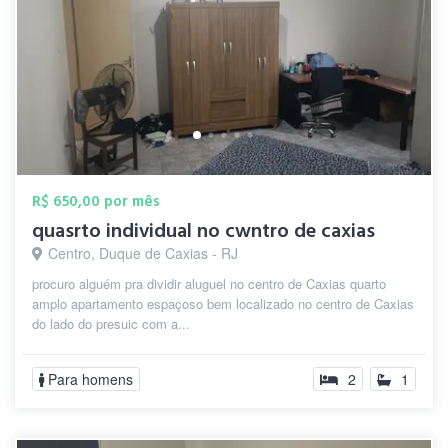
R$ 650,00 por mês
quasrto individual no cwntro de caxias
Centro, Duque de Caxias - RJ
procuro alguém pra dividir aluguel no centro de Caxias quarto
amplo apartamento espaçoso bem localizado no centro de Caxias
do lado do presuic com a...
Para homens
2
1