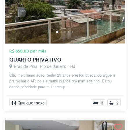
R$ 650,00 por mês
QUARTO PRIVATIVO
Brás de Pina, Rio de Janeiro - RJ
Olá, me chamo João, tenho 29 anos e estou buscando alguem
pra rachar o AP, pois é muito grande pra mim sozinho. Estou
dando prioridade para mulheres p...
Qualquer sexo
3
2