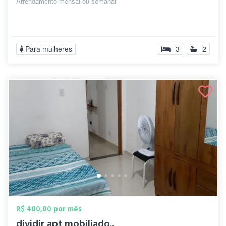
Arrendamento mensal ou semanal
Para mulheres
3
2
R$ 400,00 por mês
dividir apt mobiliado..