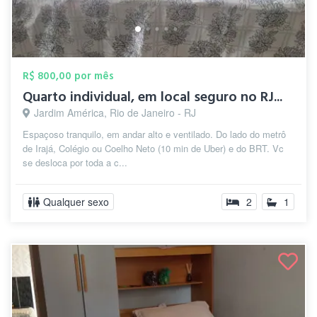
R$ 800,00 por mês
Quarto individual, em local seguro no RJ...
Jardim América, Rio de Janeiro - RJ
Espaçoso tranquilo, em andar alto e ventilado. Do lado do metrô
de Irajá, Colégio ou Coelho Neto (10 min de Uber) e do BRT. Vc
se desloca por toda a c...
Qualquer sexo
2
1