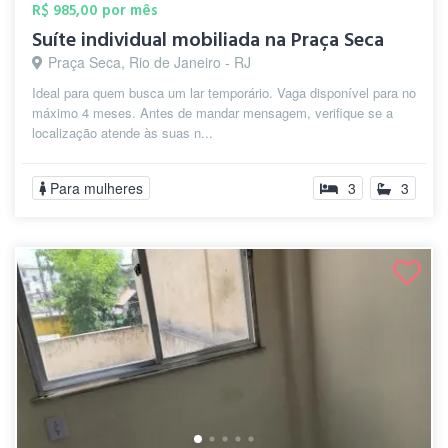
R$ 985,00 por mês
Suíte individual mobiliada na Praça Seca
Praça Seca, Rio de Janeiro - RJ
Ideal para quem busca um lar temporário. Vaga disponível para no
máximo 4 meses. Antes de mandar mensagem, verifique se a
localização atende às suas n...
Para mulheres
3
3