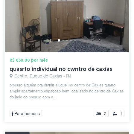
R$ 650,00 por mês
quasrto individual no cwntro de caxias
Centro, Duque de Caxias - RJ
procuro alguém pra dividir aluguel no centro de Caxias quarto
amplo apartamento espaçoso bem localizado no centro de Caxias
do lado do presuic com a...
Para homens
2
1