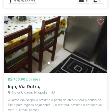
Para mulheres
2
2
R$ 700,00 por mês
ligh, Via Dutra,
Nova Cidade, Nilópolis - RJ
Quartos em Nilopolis próximo a ponto de ônibus para o centro do
Rio e para regiões adjacentes, (30 metros), próximo a estação de
trem (2 klms), acesso...