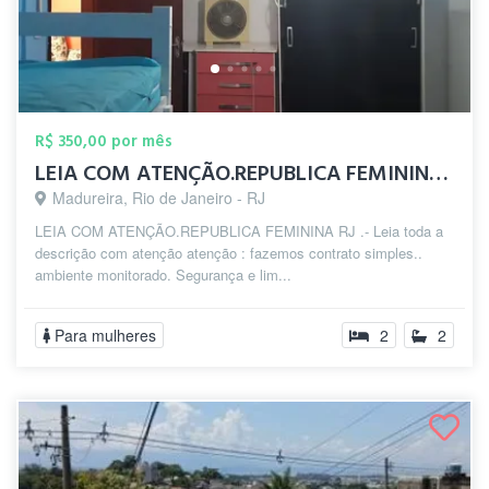
R$ 350,00 por mês
LEIA COM ATENÇÃO.REPUBLICA FEMININA zp(2...
Madureira, Rio de Janeiro - RJ
LEIA COM ATENÇÃO.REPUBLICA FEMININA RJ .- Leia toda a
descrição com atenção atenção : fazemos contrato simples..
ambiente monitorado. Segurança e lim...
Para mulheres
2
2