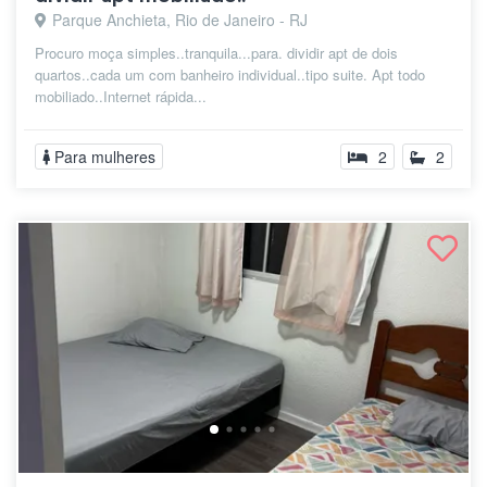
Parque Anchieta, Rio de Janeiro - RJ
Procuro moça simples..tranquila...para. dividir apt de dois
quartos..cada um com banheiro individual..tipo suite. Apt todo
mobiliado..Internet rápida...
Para mulheres
2
2