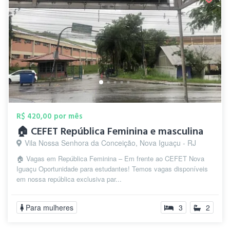
R$ 420,00 por mês
🏠 CEFET República Feminina e masculina
Vila Nossa Senhora da Conceição, Nova Iguaçu - RJ
🏠 Vagas em República Feminina – Em frente ao CEFET Nova
Iguaçu Oportunidade para estudantes! Temos vagas disponíveis
em nossa república exclusiva par...
Para mulheres
3
2