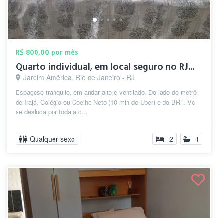
R$ 800,00 por mês
Quarto individual, em local seguro no RJ...
Jardim América, Rio de Janeiro - RJ
Espaçoso tranquilo, em andar alto e ventilado. Do lado do metrô
de Irajá, Colégio ou Coelho Neto (10 min de Uber) e do BRT. Vc
se desloca por toda a c...
Qualquer sexo
2
1