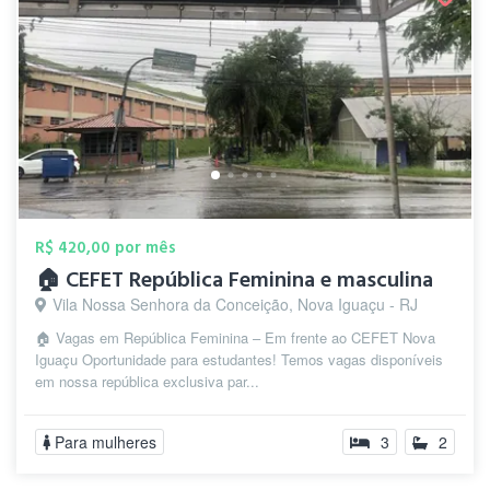
R$ 420,00 por mês
🏠 CEFET República Feminina e masculina
Vila Nossa Senhora da Conceição, Nova Iguaçu - RJ
🏠 Vagas em República Feminina – Em frente ao CEFET Nova
Iguaçu Oportunidade para estudantes! Temos vagas disponíveis
em nossa república exclusiva par...
Para mulheres
3
2