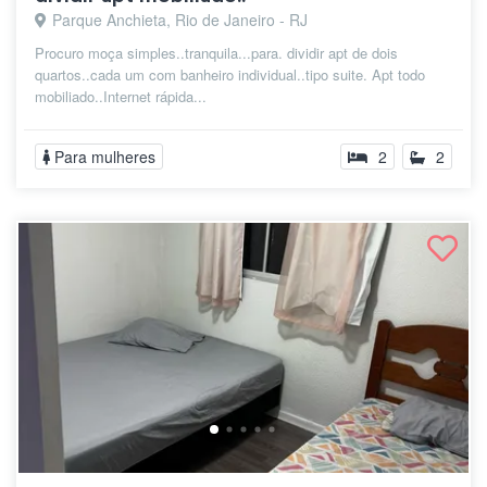
Parque Anchieta, Rio de Janeiro - RJ
Procuro moça simples..tranquila...para. dividir apt de dois
quartos..cada um com banheiro individual..tipo suite. Apt todo
mobiliado..Internet rápida...
Para mulheres
2
2