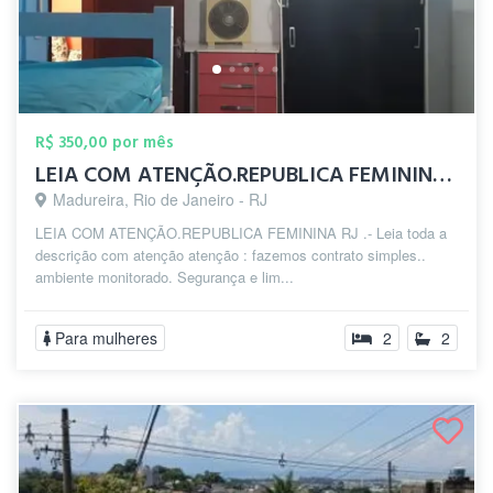
R$ 350,00 por mês
LEIA COM ATENÇÃO.REPUBLICA FEMININA zp(2...
Madureira, Rio de Janeiro - RJ
LEIA COM ATENÇÃO.REPUBLICA FEMININA RJ .- Leia toda a
descrição com atenção atenção : fazemos contrato simples..
ambiente monitorado. Segurança e lim...
Para mulheres
2
2