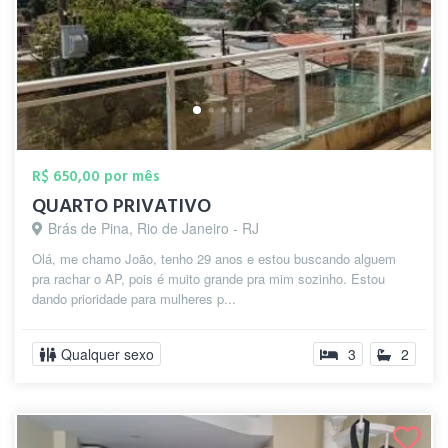
R$ 650,00 por mês
QUARTO PRIVATIVO
Brás de Pina, Rio de Janeiro - RJ
Olá, me chamo João, tenho 29 anos e estou buscando alguem
pra rachar o AP, pois é muito grande pra mim sozinho. Estou
dando prioridade para mulheres p...
Qualquer sexo
3
2