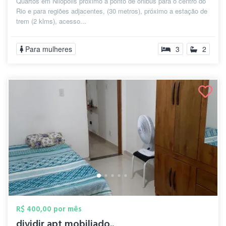
Quartos em Nilopolis próximo a ponto de ônibus para o centro do
Rio e para regiões adjacentes, (30 metros), próximo a estação de
trem (2 klms), acesso...
Para mulheres
3
2
R$ 400,00 por mês
dividir apt mobiliado..