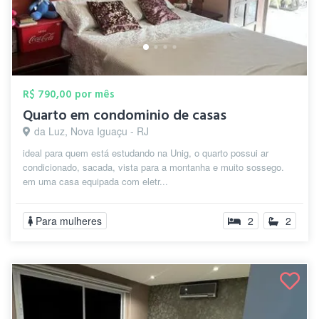
R$ 790,00 por mês
Quarto em condominio de casas
da Luz, Nova Iguaçu - RJ
ideal para quem está estudando na Unig, o quarto possui ar
condicionado, sacada, vista para a montanha e muito sossego.
em uma casa equipada com eletr...
Para mulheres
2
2