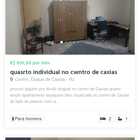
R$ 650,00 por mês
quasrto individual no cwntro de caxias
Centro, Duque de Caxias - RJ
procuro alguém pra dividir aluguel no centro de Caxias quarto
amplo apartamento espaçoso bem localizado no centro de Caxias
do lado do presuic com a...
Para homens
2
1