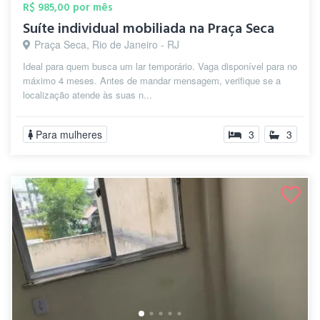
R$ 985,00 por mês
Suíte individual mobiliada na Praça Seca
Praça Seca, Rio de Janeiro - RJ
Ideal para quem busca um lar temporário. Vaga disponível para no
máximo 4 meses. Antes de mandar mensagem, verifique se a
localização atende às suas n...
Para mulheres
3
3