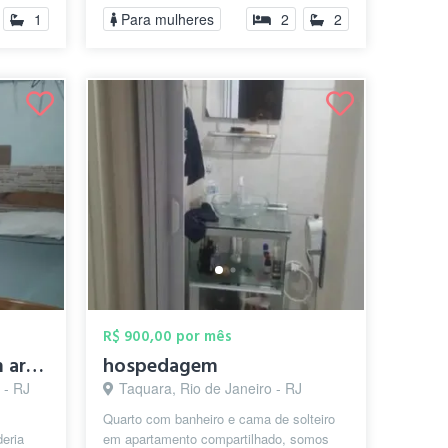
Segurança e lim...
1
Para mulheres
2
2
R$ 900,00 por mês
Quarto mobiliado com ar-condicionado e W...
hospedagem
 - RJ
Taquara, Rio de Janeiro - RJ
Quarto com banheiro e cama de solteiro
eria
em apartamento compartilhado, somos