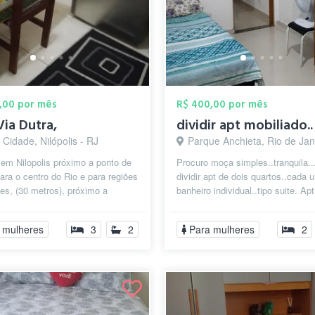
,00 por mês
R$ 400,00 por mês
Via Dutra,
dividir apt mobiliado..
Cidade, Nilópolis - RJ
Parque Anchieta, Rio de Janeir
em Nilopolis próximo a ponto de
Procuro moça simples..tranquila..
ara o centro do Rio e para regiões
dividir apt de dois quartos..cada
es, (30 metros), próximo a
banheiro individual..tipo suite. Ap
de trem (2 klms), acesso...
mobiliado..Internet rápida...
 mulheres
3
2
Para mulheres
2