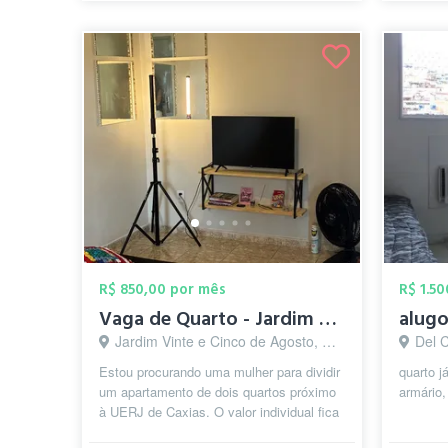
R$ 850,00 por mês
R$ 1.5
Vaga de Quarto - Jardim Vinte e Cinco de...
Jardim Vinte e Cinco de Agosto, Duque de Caxias - RJ
Del C
Estou procurando uma mulher para dividir
quarto 
um apartamento de dois quartos próximo
armário
à UERJ de Caxias. O valor individual fica
R$850 por pessoa com água ...