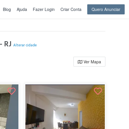
Blog
Ajuda
Fazer Login
Criar Conta
Quero Anunciar
 - RJ
Alterar cidade
Ver Mapa