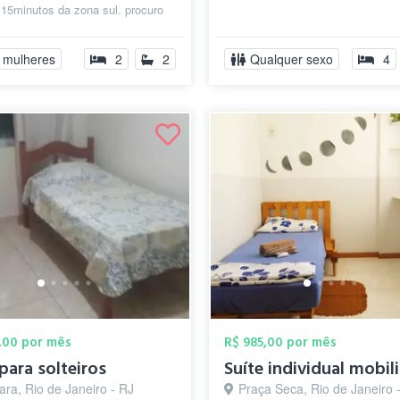
15minutos da zona sul. procuro
ara compartilhar a...
 mulheres
2
2
Qualquer sexo
4
,00 por mês
R$ 985,00 por mês
para solteiros
ra, Rio de Janeiro - RJ
Praça Seca, Rio de Janeiro 