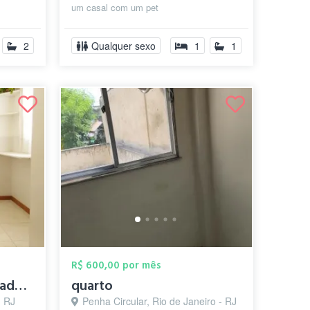
um casal com um pet
2
Qualquer sexo
1
1
R$ 600,00 por mês
Suíte individual mobiliada na Praça Seca
quarto
- RJ
Penha Circular, Rio de Janeiro - RJ