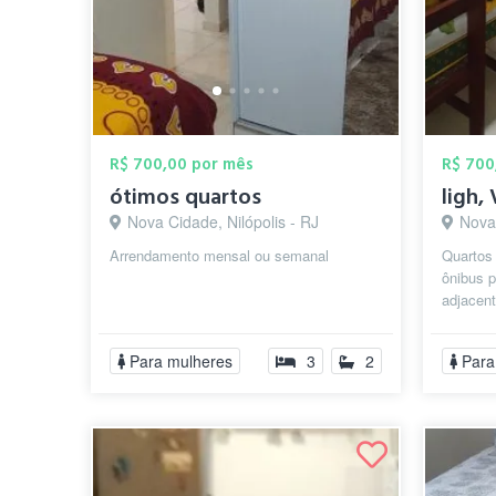
R$ 700,00 por mês
R$ 700
ótimos quartos
ligh, 
Nova Cidade, Nilópolis - RJ
Nova 
Arrendamento mensal ou semanal
Quartos 
ônibus p
adjacent
estação 
Para mulheres
3
2
Para