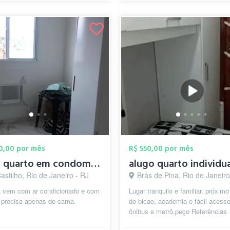
00,00 por mês
R$ 550,00 por mês
alugo quarto em condominio
alugo quarto individu
astilho, Rio de Janeiro - RJ
Brás de Pina, Rio de Janeiro
já vem com ar condicionado e com
Lugar tranquilo e familiar. próximo
, precisa apenas de cama.
do bicao, academia e fácil acess
ônibus e metrô,peço Referências