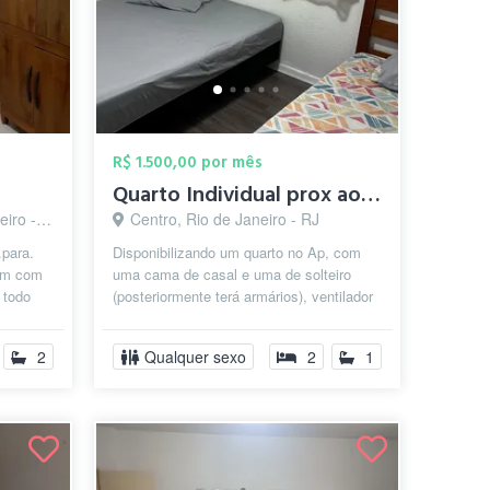
R$ 1.500,00 por mês
Quarto Individual prox ao Centro
o - RJ
Centro, Rio de Janeiro - RJ
.para.
Disponibilizando um quarto no Ap, com
 um com
uma cama de casal e uma de solteiro
t todo
(posteriormente terá armários), ventilador
de teto e ar condicionado na sa...
2
Qualquer sexo
2
1