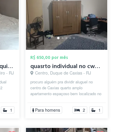
R$ 650,00 por mês
Leiam o anúncio e pesquisem o bairro no ...
quasrto individual no cwntro de caxias
ro - RJ
Centro, Duque de Caxias - RJ
dual
procuro alguém pra dividir aluguel no
 2
centro de Caxias quarto amplo
apartamento espaçoso bem localizado no
ssoa,
centro de Caxias do lado do presuic com
a...
1
Para homens
2
1