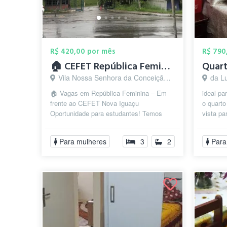
R$ 420,00 por mês
R$ 790
🏠 CEFET República Feminina e masculina
Vila Nossa Senhora da Conceição, Nova Iguaçu - RJ
da L
🏠 Vagas em República Feminina – Em
ideal pa
frente ao CEFET Nova Iguaçu
o quarto
Oportunidade para estudantes! Temos
vista p
vagas disponíveis em nossa república
em uma 
exclusiva par...
Para mulheres
3
2
Para