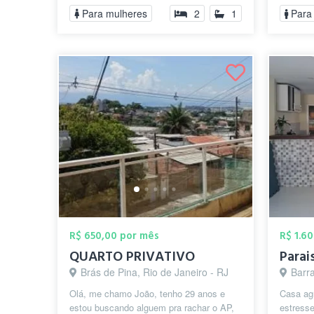
Para mulheres
2
1
Para
R$ 650,00 por mês
R$ 1.6
QUARTO PRIVATIVO
Brás de Pina, Rio de Janeiro - RJ
Barra
Olá, me chamo João, tenho 29 anos e
Casa agr
estou buscando alguem pra rachar o AP,
estresse