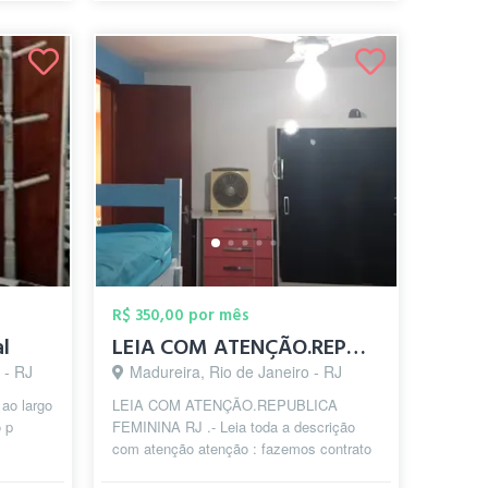
R$ 350,00 por mês
al
LEIA COM ATENÇÃO.REPUBLICA FEMININA zp(2...
 - RJ
Madureira, Rio de Janeiro - RJ
 ao largo
LEIA COM ATENÇÃO.REPUBLICA
o p
FEMININA RJ .- Leia toda a descrição
com atenção atenção : fazemos contrato
simples.. ambiente monitorado.