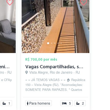
R$ 700,00 por mês
Quarto em Sulacap avenida principal
Vagas Compartilhadas, sem Contrato e sem...
iro - RJ
Vista Alegre, Rio de Janeiro - RJ
RT e CFAp
= = JÁ TEMOS VAGAS = = 🏠 República
150 – Vista Alegre (RJ). *Acomodações:
SOMENTE PARA RAPAZES. * Quartos
compartilhados para **2 pessoas...
1
Para homens
5
2