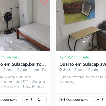
,00 por mês
R$ 650,00 por mês
Quarto em Sulacap,bairro mais seguro do ...
m Sulacap, Rio de Janeiro - RJ
Jardim Sulacap, Rio de Jane
em Sulacap a 300 m do
,,,,fica a trezentos metros do B
ra),a 250 m do CFAP e Shopping
e shopping
a 4km da vila militar,a 30min da
 Tijuca.mobiliado luz ,água e
alquer sexo
3
1
Qualquer sexo
3