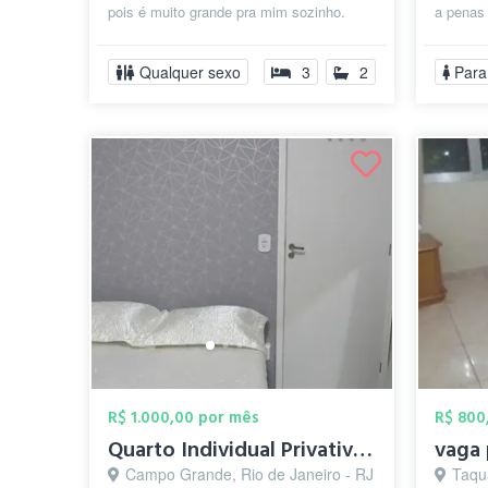
pois é muito grande pra mim sozinho.
a penas 
Estou dando prioridade para mulheres p...
alguém p
Qualquer sexo
3
2
Para
R$ 1.000,00 por mês
R$ 800
Quarto Individual Privativo no Centro de...
vaga 
Campo Grande, Rio de Janeiro - RJ
Taqua