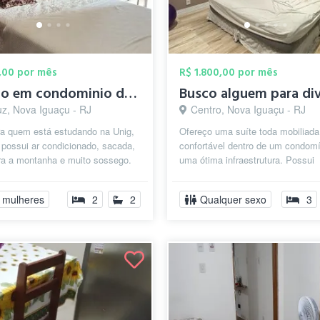
,00 por mês
R$ 1.800,00 por mês
Quarto em condominio de casas
uz, Nova Iguaçu - RJ
Centro, Nova Iguaçu - RJ
ra quem está estudando na Unig,
Ofereço uma suíte toda mobiliada
 possui ar condicionado, sacada,
confortável dentro de um condom
ara a montanha e muito sossego.
uma ótima infraestrutura. Possui
casa equipada com eletr...
estacionamento, piscina, sauna,
academia, ...
 mulheres
2
2
Qualquer sexo
3