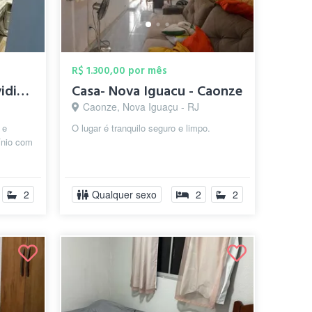
R$ 1.300,00 por mês
Busco alguem para dividir o apê que moro...
Casa- Nova Iguacu - Caonze
Caonze, Nova Iguaçu - RJ
 e
O lugar é tranquilo seguro e limpo.
ínio com
2
Qualquer sexo
2
2