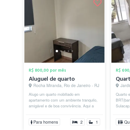
R$ 800,00 por mês
R$ 690
Aluguel de quarto
Rocha Miranda, Rio de Janeiro - RJ
Jardi
Alugo um quarto mobiliado em
Quarto 
apartamento com um ambiente tranquilo,
BRT(bar
amigável e de boa convivência. Aqui a
Sulacap,
ideia é que todos se sintam em casa,
Barra da
com lib...
inte...
Para homens
2
1
Qu