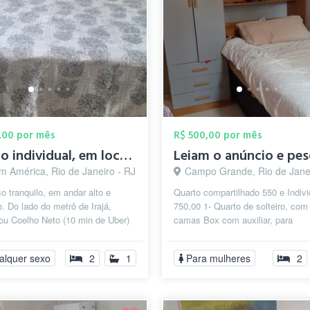
,00 por mês
R$ 500,00 por mês
Quarto individual, em local seguro no RJ...
m América, Rio de Janeiro - RJ
Campo Grande, Rio de Janei
 tranquilo, em andar alto e
Quarto compartilhado 550 e Indivi
o. Do lado do metrô de Irajá,
750,00 1- Quarto de solteiro, com
ou Coelho Neto (10 min de Uber)
camas Box com auxiliar, para
. Vc se desloca por toda a c...
compartilhar quarto com outra pe
valo...
alquer sexo
2
1
Para mulheres
2