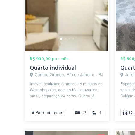
R$ 900,00 por mês
R$ 800
Quarto individual
Campo Grande, Rio de Janeiro - RJ
Jardi
Imóvel localizado a menos 15 minutos do
Espaçoso
West shopping, acesso fácil a avenida
ventilad
brasil, segurança 24 horas. Quarto já
Colégio 
mobiliado com cama de solteiro.
e do BRT
Para mulheres
2
1
Qu