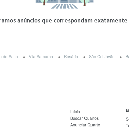
ramos anúncios que correspondam exatamente à
o do Salto
Vila Samarco
Rosário
São Cristóvão
B
E
Início
Buscar Quartos
S
Anunciar Quarto
T