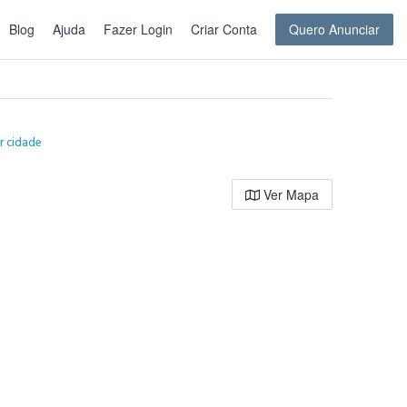
Blog
Ajuda
Fazer Login
Criar Conta
Quero Anunciar
r cidade
Ver Mapa