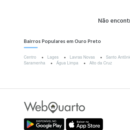
Não encont
Bairros Populares em Ouro Preto
Centro
Lages
Lavras Novas
Santo Antôni
Saramenha
Água Limpa
Alto da Cruz