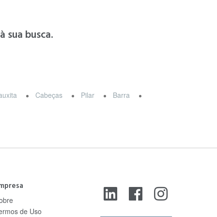
 sua busca.
auxita
Cabeças
Pilar
Barra
mpresa
obre
ermos de Uso