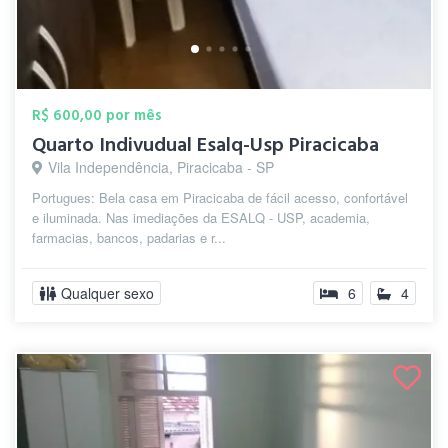
R$ 600,00 por mês
Quarto Indivudual Esalq-Usp Piracicaba
Vila Independência, Piracicaba - SP
Portugues: Bela casa em Piracicaba de fácil acesso, confortável
e iluminada. Nas imediações da ESALQ - USP, academia,
farmacias, bancos, padarias e r...
Qualquer sexo
6
4