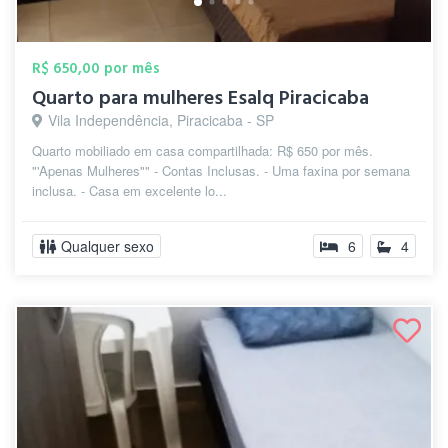
R$ 650,00 por mês
Quarto para mulheres Esalq Piracicaba
Vila Independência, Piracicaba - SP
Quarto mobiliado em casa compartilhada: R$ 650 por mês.
"'Apenas Mulheres"" - Contas Inclusas. - Uma faxina por semana
inclusa. - Casa em excelente lo...
Qualquer sexo
6
4