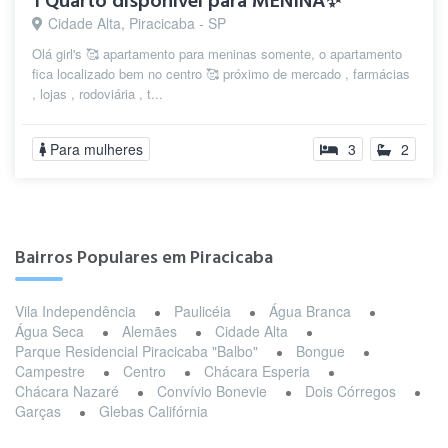
1 Quarto disponivel para MENINA✨
Cidade Alta, Piracicaba - SP
Olá girl's 🥰 apartamento para meninas somente, o apartamento
fica localizado bem no centro 🥰 próximo de mercado , farmácias
, lojas , rodoviária , t...
Para mulheres
3
2
Bairros Populares em Piracicaba
Vila Independência
Paulicéia
Água Branca
Água Seca
Alemães
Cidade Alta
Parque Residencial Piracicaba "Balbo"
Bongue
Campestre
Centro
Chácara Esperia
Chácara Nazaré
Convívio Bonevie
Dois Córregos
Garças
Glebas Califórnia