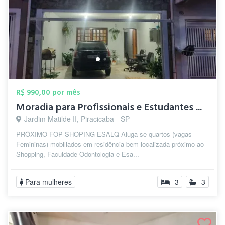
R$ 990,00 por mês
Moradia para Profissionais e Estudantes ...
Jardim Matilde II, Piracicaba - SP
PRÓXIMO FOP SHOPING ESALQ Aluga-se quartos (vagas
Femininas) mobiliados em residência bem localizada próximo ao
Shopping, Faculdade Odontologia e Esa...
Para mulheres
3
3