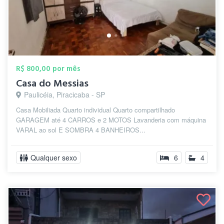
R$ 800,00 por mês
Casa do Messias
Paulicéia, Piracicaba - SP
Casa Mobiliada Quarto individual Quarto compartilhado
GARAGEM até 4 CARROS e 2 MOTOS Lavanderia com máquina
VARAL ao sol E SOMBRA 4 BANHEIROS...
Qualquer sexo
6
4