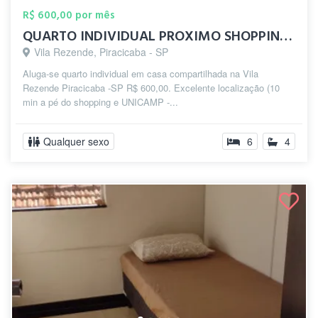
R$ 600,00 por mês
QUARTO INDIVIDUAL PROXIMO SHOPPING PIRAC...
Vila Rezende, Piracicaba - SP
Aluga-se quarto individual em casa compartilhada na Vila
Rezende Piracicaba -SP R$ 600,00. Excelente localização (10
min a pé do shopping e UNICAMP -...
Qualquer sexo
6
4