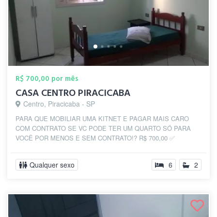
R$ 700,00 por mês
CASA CENTRO PIRACICABA
Centro, Piracicaba - SP
PARA QUE MOBILIAR UMA KITNET E PAGAR MAIS CARO
COM CONTRATO SE VC PODE TER UM QUARTO SÓ PARA
VOCÊ POR MENOS E SEM CONTRATO!? R$ 700,00 ✅
AMBIENTE FA...
Qualquer sexo
6
2