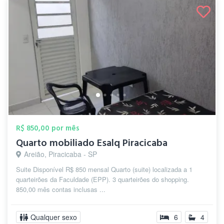
R$ 850,00 por mês
Quarto mobiliado Esalq Piracicaba
Areião, Piracicaba - SP
Suite Disponível R$ 850 mensal Quarto (suite) localizada a 1
quarteirões da Faculdade (EPP). 3 quarteirões do shopping.
850,00 mês contas inclusas ...
Qualquer sexo
6
4