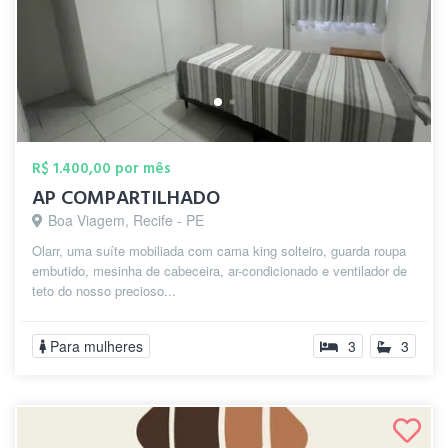
R$ 1.400,00 por mês
AP COMPARTILHADO
Boa Viagem, Recife - PE
Olarr, uma suíte mobiliada com cama king solteiro, guarda roupa
embutido, mesinha de cabeceira, ar-condicionado e ventilador de
teto do nosso precioso...
Para mulheres
3
3