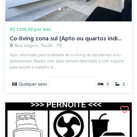
R$ 1.250,00 por mês
Co-living zona sul (Apto ou quartos indi...
Boa Viagem, Recife - PE
Apto reformado para finalidade de co-living de estudantes e/ou
profissionais liberais com área comum descolada e com suporte
para estudo e trabalho al...
Qualquer sexo
3
2