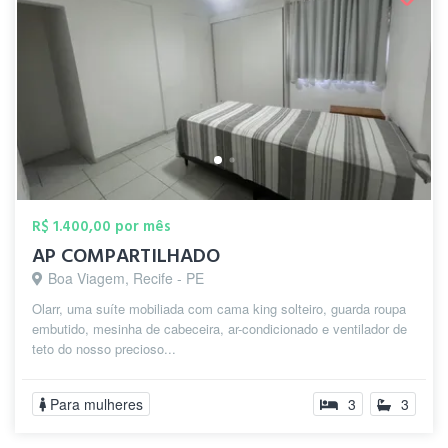
R$ 1.400,00 por mês
AP COMPARTILHADO
Boa Viagem, Recife - PE
Olarr, uma suíte mobiliada com cama king solteiro, guarda roupa
embutido, mesinha de cabeceira, ar-condicionado e ventilador de
teto do nosso precioso...
Para mulheres
3
3