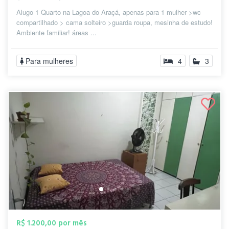
Alugo 1 Quarto na Lagoa do Araçá, apenas para 1 mulher >wc
compartilhado > cama solteiro >guarda roupa, mesinha de estudo!
Ambiente familiar! áreas ...
Para mulheres
4
3
R$ 1.200,00 por mês