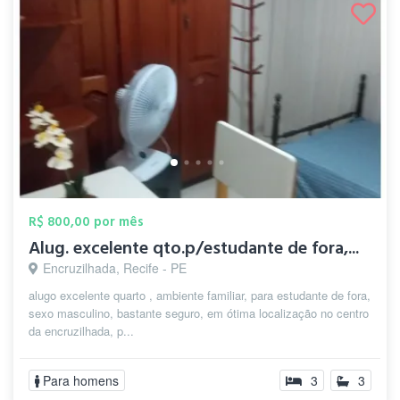
R$ 800,00 por mês
Alug. excelente qto.p/estudante de fora,...
Encruzilhada, Recife - PE
alugo excelente quarto , ambiente familiar, para estudante de fora,
sexo masculino, bastante seguro, em ótima localização no centro
da encruzilhada, p...
Para homens
3
3