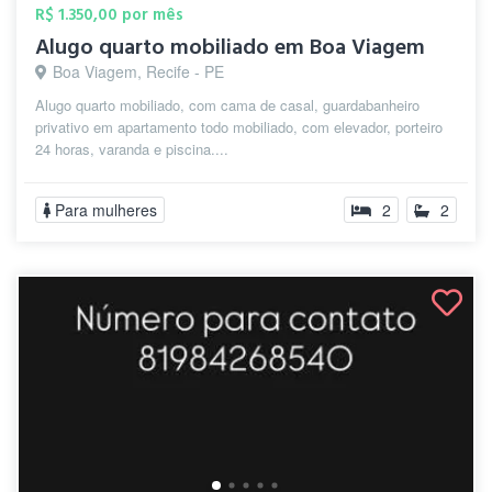
R$ 1.350,00 por mês
Alugo quarto mobiliado em Boa Viagem
Boa Viagem, Recife - PE
Alugo quarto mobiliado, com cama de casal, guardabanheiro
privativo em apartamento todo mobiliado, com elevador, porteiro
24 horas, varanda e piscina....
Para mulheres
2
2