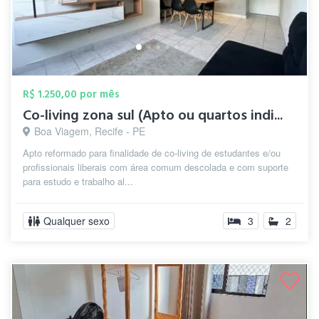
R$ 1.250,00 por mês
Co-living zona sul (Apto ou quartos indi...
Boa Viagem, Recife - PE
Apto reformado para finalidade de co-living de estudantes e/ou
profissionais liberais com área comum descolada e com suporte
para estudo e trabalho al...
Qualquer sexo
3
2