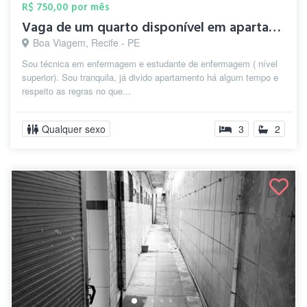
R$ 750,00 por mês
Vaga de um quarto disponível em apartame...
Boa Viagem, Recife - PE
Sou técnica em enfermagem e estudante de enfermagem ( nível
superior). Sou tranquila, já divido apartamento há algum tempo e
respeito as regras no que...
Qualquer sexo
3
2