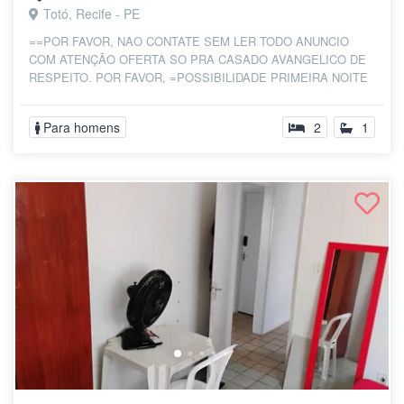
Totó, Recife - PE
==POR FAVOR, NAO CONTATE SEM LER TODO ANUNCIO
COM ATENÇÃO OFERTA SO PRA CASADO AVANGELICO DE
RESPEITO. POR FAVOR, =POSSIBILIDADE PRIMEIRA NOITE
GRAT...
Para homens
2
1