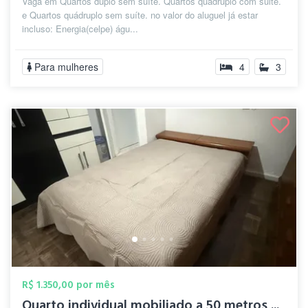
Vaga em Quartos duplo sem suíte. Quartos quadruplo com suite.
e Quartos quádruplo sem suíte. no valor do aluguel já estar
incluso: Energia(celpe) águ...
Para mulheres
4
3
R$ 1.350,00 por mês
Quarto individual mobiliado a 50 metros ...