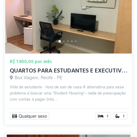
R$ 1.900,00 por mês
QUARTOS PARA ESTUDANTES E EXECUTIVOS EM ...
Boa Viagem, Recife - PE
Vida de estudante - hora de sair de casa A alternativa para esse
problema é buscar uma “Student Housing”– nada de preocupação
com contas a pagar (inte...
Qualquer sexo
1
1