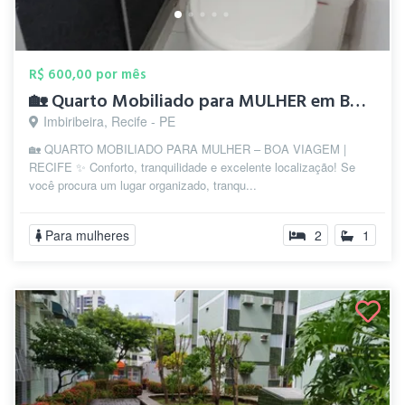
R$ 600,00 por mês
🏡 Quarto Mobiliado para MULHER em Boa V...
Imbiribeira, Recife - PE
🏡 QUARTO MOBILIADO PARA MULHER – BOA VIAGEM |
RECIFE ✨ Conforto, tranquilidade e excelente localização! Se
você procura um lugar organizado, tranqu...
Para mulheres
2
1