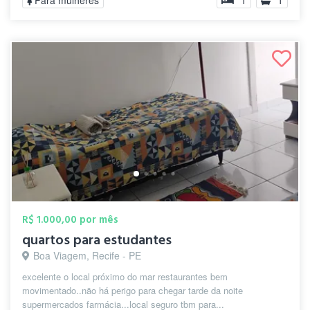
Para mulheres
1
1
R$ 1.000,00 por mês
quartos para estudantes
Boa Viagem, Recife - PE
excelente o local próximo do mar restaurantes bem
movimentado..não há perigo para chegar tarde da noite
supermercados farmácia...local seguro tbm para...