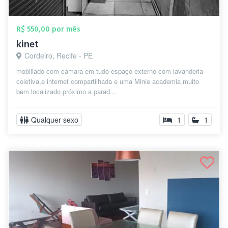
R$ 550,00 por mês
kinet
Cordeiro, Recife - PE
mobiliado com câmara em tudo espaço externo com lavanderia
coletiva,e internet compartilhada e uma Minie academia muito
bem localizado próximo a parad...
Qualquer sexo
1
1