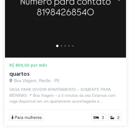
R$ 800,00 por mês
quartos
Boa Viagem, Recife - PE
VAGA PARA DIVIDIR APARTAMENTO – SOMENTE PARA
MENINAS 📍 Boa Viagem – a 3 minutos da orla Estamos com
vaga disponível em um apartamento aconchegante e...
Para mulheres
3
2