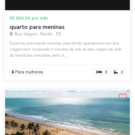
R$ 800,00 por mês
quarto para meninas
Boa Viagem, Recife - PE
Estamos procurando meninas para dividir apartamento em boa
viagem,bem localizado.3 minutos da orla de boa viagem,do lado
da farmácias,mercados perto d...
Para mulheres
3
2