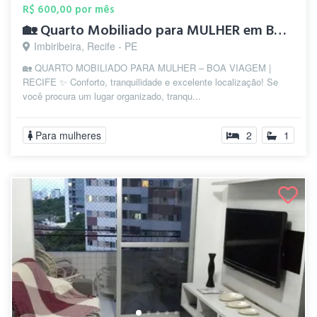
R$ 600,00 por mês
🏡 Quarto Mobiliado para MULHER em Boa V...
Imbiribeira, Recife - PE
🏡 QUARTO MOBILIADO PARA MULHER – BOA VIAGEM |
RECIFE ✨ Conforto, tranquilidade e excelente localização! Se
você procura um lugar organizado, tranqu...
Para mulheres
2
1