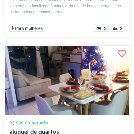
viagem,bem localizado.3 minutos da orla de boa viagem,do lado
da farmácias,mercados perto d...
Para mulheres
3
2
R$ 900,00 por mês
aluguel de quartos