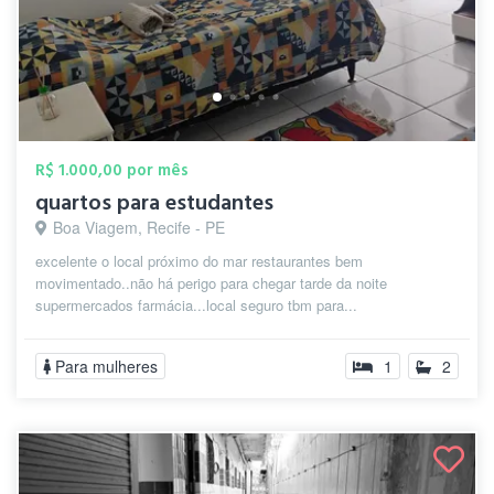
R$ 1.000,00 por mês
quartos para estudantes
Boa Viagem, Recife - PE
excelente o local próximo do mar restaurantes bem
movimentado..não há perigo para chegar tarde da noite
supermercados farmácia...local seguro tbm para...
Para mulheres
1
2