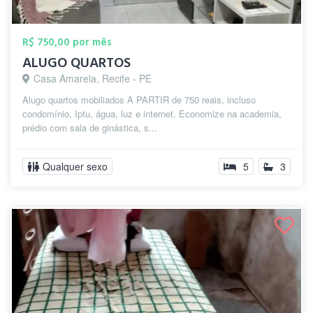
R$ 750,00 por mês
ALUGO QUARTOS
Casa Amarela, Recife - PE
Alugo quartos mobiliados A PARTIR de 750 reais, incluso
condomínio, Iptu, água, luz e internet. Economize na academia,
prédio com sala de ginástica, s...
Qualquer sexo
5
3