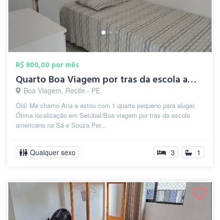
R$ 800,00 por mês
Quarto Boa Viagem por tras da escola ame...
Boa Viagem, Recife - PE
Olá! Me chamo Ana e estou com 1 quarto pequeno para alugar.
Ótima localização em Setúbal/Boa viagem por trás da escola
americana na Sá e Souza Per...
Qualquer sexo
3
1