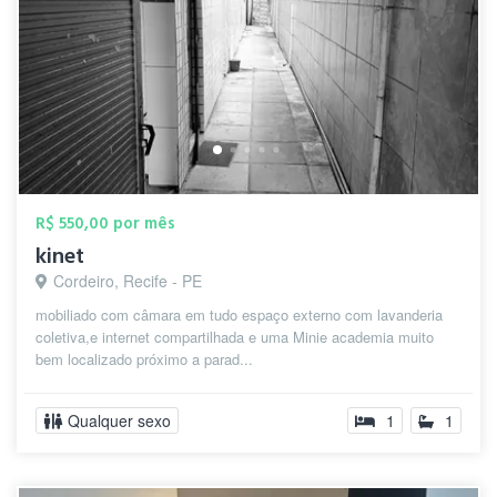
R$ 550,00 por mês
kinet
Cordeiro, Recife - PE
mobiliado com câmara em tudo espaço externo com lavanderia
coletiva,e internet compartilhada e uma Minie academia muito
bem localizado próximo a parad...
Qualquer sexo
1
1