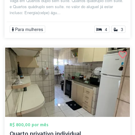
Vaga em Quartos duplo sem suíte. Quartos quadruplo com suite.
e Quartos quádruplo sem suíte. no valor do aluguel já estar
incluso: Energia(celpe) águ...
Para mulheres
4
3
R$ 800,00 por mês
Quarto privativo individual